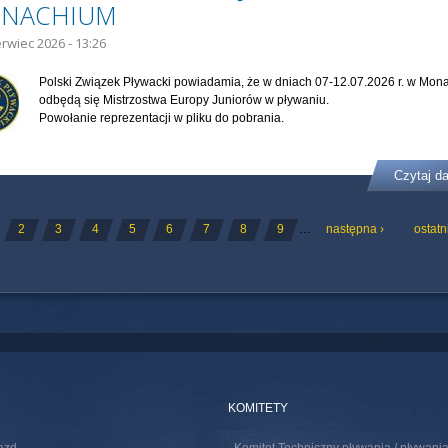
NACHIUM
erwiec 2026 - 13:26
Polski Związek Pływacki powiadamia, że w dniach 07-12.07.2026 r. w Mon
odbędą się Mistrzostwa Europy Juniorów w pływaniu.
Powołanie reprezentacji w pliku do pobrania.
Czytaj da
ONY
2
3
4
5
6
7
8
9
…
następna ›
ostatn
KOMITETY