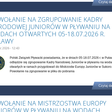
Czytaj da
WOŁANIE NA ZGRUPOWANIE KADRY
RODOWEJ JUNIORÓW W PŁYWANIU NA
DACH OTWARTYCH 05-18.07.2026 R.
ŁAWY
ec 2026 - 12:43
Polski Związek Pływacki powiadamia, że w dniach 05-18.07.2026 r. w Puł
odbędzie się zgrupowanie Kadry Narodowej Juniorów w pływaniu na wod
otwartych w ramach przygotowań do Mistrzostw Europy Juniorów w Sukoro
Powołanie na zgrupowanie w pliku do pobrania
Czytaj da
WOŁANIE NA MISTRZOSTWA EUROPY
NIORÓW W PŁYWANIU NA WODACH