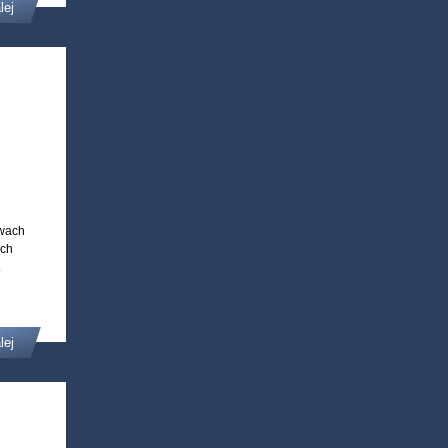
lej
awach
ach
.
lej