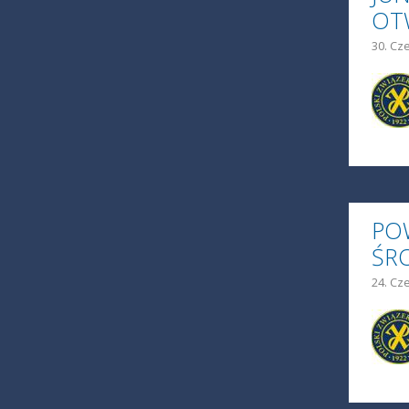
OT
30. Cz
PO
ŚRO
24. Cz