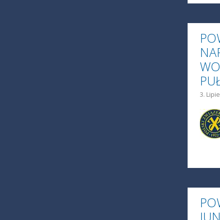
PO
NA
WO
PU
3. Lipi
PO
JU