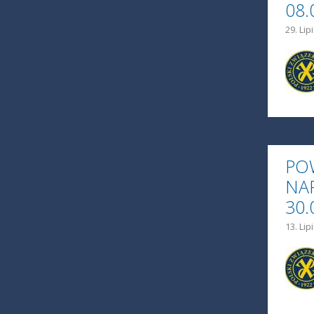
08.
29. Lip
PO
NA
30.
13. Lip