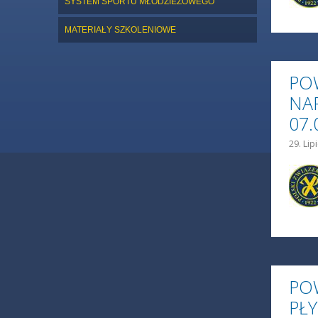
SYSTEM SPORTU MŁODZIEŻOWEGO
MATERIAŁY SZKOLENIOWE
PO
NA
07.
29. Lip
PO
PŁ