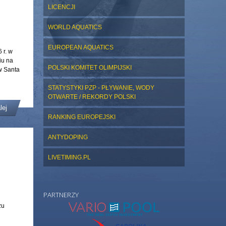
LICENCJI
WORLD AQUATICS
EUROPEAN AQUATICS
 r. w
iu na
POLSKI KOMITET OLIMPIJSKI
w Santa
STATYSTYKI PZP - PŁYWANIE, WODY
OTWARTE / REKORDY POLSKI
lej
RANKING EUROPEJSKI
ANTYDOPING
LIVETIMING.PL
PARTNERZY
żu