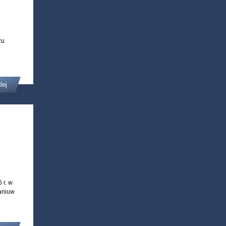
żu
lej
 r. w
aniuw