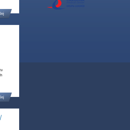
lej
żu
ch
lej
W