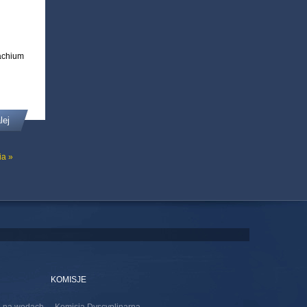
achium
lej
ia »
KOMISJE