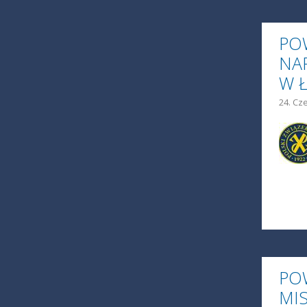
PO
NAR
W 
24. Cz
PO
MI