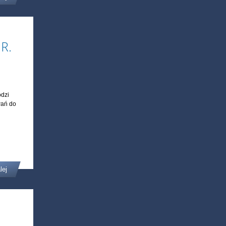
R.
odzi
wań do
lej