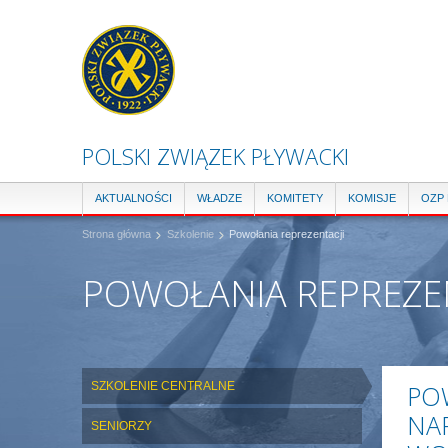
POLSKI ZWIĄZEK PŁYWACKI
AKTUALNOŚCI
WŁADZE
KOMITETY
KOMISJE
OZP
Strona główna
Szkolenie
Powołania reprezentacji
POWOŁANIA REPREZE
SZKOLENIE CENTRALNE
PO
NA
SENIORZY