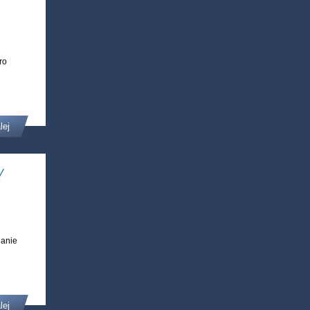
ro
.
lej
Y
ianie
lej