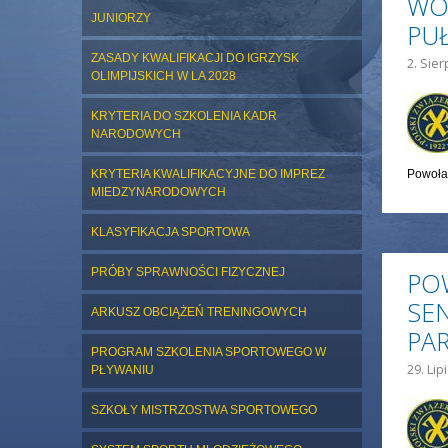
WO
JUNIORZY
PU
ZASADY KWALIFIKACJI DO IGRZYSK
2. Sier
OLIMPIJSKICH W LA 2028
KRYTERIA DO SZKOLENIA KADR
NARODOWYCH
KRYTERIA KWALIFIKACYJNE DO IMPREZ
Powoła
MIEDZYNARODOWYCH
KLASYFIKACJA SPORTOWA
PRÓBY SPRAWNOŚCI FIZYCZNEJ
PO
SEN
ARKUSZ OBCIĄŻEŃ TRENINGOWYCH
PA
PROGRAM SZKOLENIA SPORTOWEGO W
29. Lip
PŁYWANIU
SZKOŁY MISTRZOSTWA SPORTOWEGO