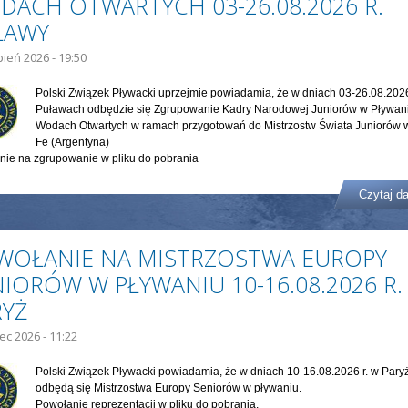
DACH OTWARTYCH 03-26.08.2026 R.
ŁAWY
pień 2026 - 19:50
Polski Związek Pływacki uprzejmie powiadamia, że w dniach 03-26.08.2026
Puławach odbędzie się Zgrupowanie Kadry Narodowej Juniorów w Pływan
Wodach Otwartych w ramach przygotowań do Mistrzostw Świata Juniorów 
Fe (Argentyna)
nie na zgrupowanie w pliku do pobrania
Czytaj da
WOŁANIE NA MISTRZOSTWA EUROPY
IORÓW W PŁYWANIU 10-16.08.2026 R.
RYŻ
iec 2026 - 11:22
Polski Związek Pływacki powiadamia, że w dniach 10-16.08.2026 r. w Pary
odbędą się Mistrzostwa Europy Seniorów w pływaniu.
Powołanie reprezentacji w pliku do pobrania.