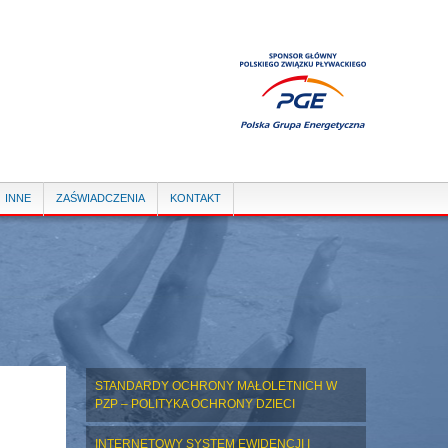
INNE
ZAŚWIADCZENIA
KONTAKT
STANDARDY OCHRONY MAŁOLETNICH W
PZP – POLITYKA OCHRONY DZIECI
INTERNETOWY SYSTEM EWIDENCJI I