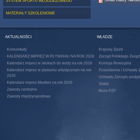
SYSTEM SPORTU MŁODZIEŻOWEGO
MATERIAŁY SZKOLENIOWE
AKTUALNOŚCI
WŁADZE
Komunikaty
Krajowy Zjazd
KALENDARZ IMPREZ W PŁYWANIU NA ROK 2026
Zarząd Polskiego Związ
Kalendarz imprez w skokach do wody na rok 2026
Komisja Rewizyjna
Kalendarz imprez w pływaniu artystycznym na rok
Posiedzenia i Uchwały 
2026
Uchwały Zarządu podjęte
Kalendarz imprez Masters na rok 2026
Statut
Zawody centralne
Biuro PZP
Zawody międzynarodowe