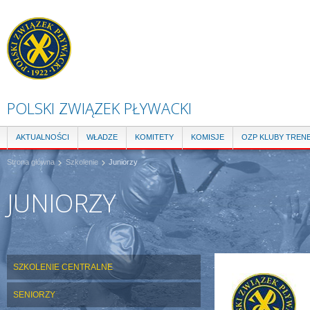
Pr
do
tre
POLSKI ZWIĄZEK PŁYWACKI
AKTUALNOŚCI
WŁADZE
KOMITETY
KOMISJE
OZP KLUBY TREN
Strona główna
Szkolenie
Juniorzy
JUNIORZY
ZDJĘCIE GŁÓWNE:
SZKOLENIE CENTRALNE
SENIORZY