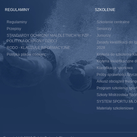
REGULAMINY
SZKOLENIE
Regulaminy
Szkolenie centralne
Przepisy
Seniorzy
STANDARDY OCHRONY MAŁOLETNICH W PZP –
Juniorzy
POLITYKA OCHRONY DZIECI
Zasady kwalifikacji do I
RODO - KLAUZULE INFORMACYJNE
2028
Polityka plików cookies
Kryteria do szkolenia 
Kryteria kwalifikacyjn
Klasyfikacja sportowa
Próby sprawności fizycz
Arkusz obciążeń trenin
Program szkolenia spor
Szkoły Mistrzostwa Spo
SYSTEM SPORTU MŁ
Materiały szkoleniowe