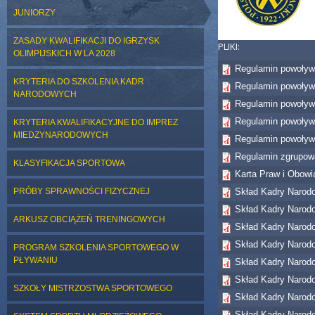
JUNIORZY
ZASADY KWALIFIKACJI DO IGRZYSK
PLIKI:
OLIMPIJSKICH W LA 2028
Regulamin powoływ
KRYTERIA DO SZKOLENIA KADR
Regulamin powoływ
NARODOWYCH
Regulamin powoływ
Regulamin powoływ
KRYTERIA KWALIFIKACYJNE DO IMPREZ
MIEDZYNARODOWYCH
Regulamin powoływ
Regulamin zgrupow
KLASYFIKACJA SPORTOWA
Karta Praw i Obow
PRÓBY SPRAWNOŚCI FIZYCZNEJ
Skład Kadry Narodo
Skład Kadry Narodo
ARKUSZ OBCIĄŻEŃ TRENINGOWYCH
Skład Kadry Narodo
Skład Kadry Narodo
PROGRAM SZKOLENIA SPORTOWEGO W
PŁYWANIU
Skład Kadry Narodo
Skład Kadry Narodo
SZKOŁY MISTRZOSTWA SPORTOWEGO
Skład Kadry Narodo
Skład Kadry Narodo