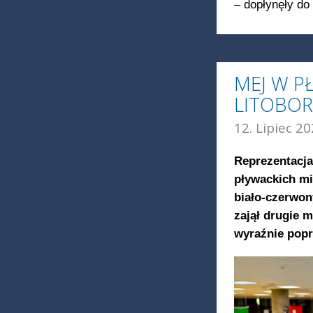
– dopłynęły do
MEJ W P
LITOBOR
12. Lipiec 20
Reprezentacja
pływackich m
biało-czerwon
zajął drugie 
wyraźnie popra