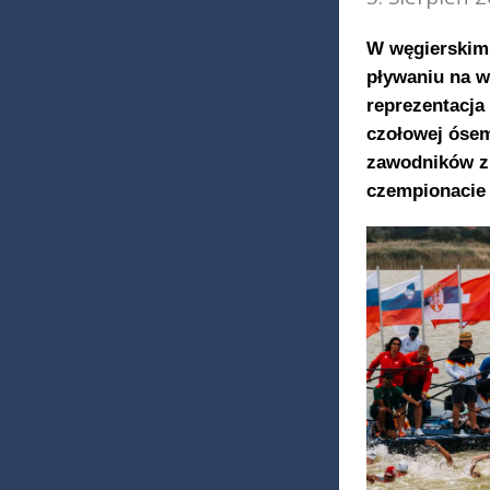
W węgierskim 
pływaniu na w
reprezentacja
czołowej ósem
zawodników zr
czempionacie 