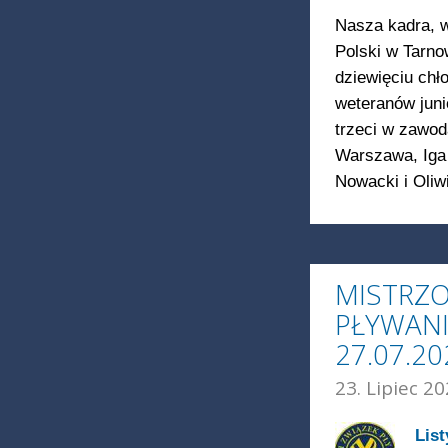
Nasza kadra, w
Polski w Tarno
dziewięciu chł
weteranów juni
trzeci w zawod
Warszawa, Iga
Nowacki i Oli
MISTRZ
PŁYWAN
27.07.2
23. Lipiec 20
List