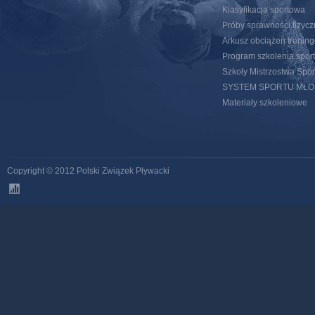
Klasyfikacja sportowa
Próby sprawności fizycz
Arkusz obciążeń trenin
Program szkolenia spor
Szkoły Mistrzostwa Spo
SYSTEM SPORTU MŁ
Materiały szkoleniowe
Copyright © 2012 Polski Związek Pływacki
stats