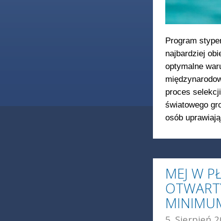
Program stypen
najbardziej ob
optymalne waru
międzynarodow
proces selekcj
światowego gro
osób uprawiają
MEJ W 
OTWARTY
MINIMU
5. Sierpień 2