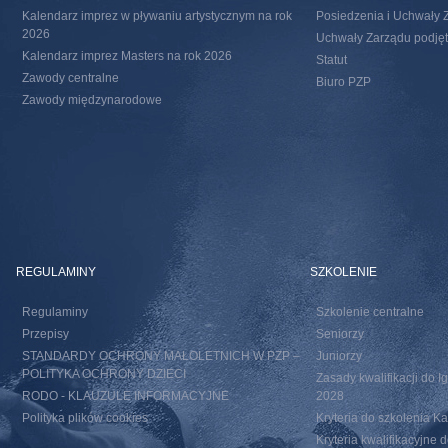
Kalendarz imprez w pływaniu artystycznym na rok
Posiedzenia i Uchwały 
2026
Uchwały Zarządu podjęte
Kalendarz imprez Masters na rok 2026
Statut
Zawody centralne
Biuro PZP
Zawody międzynarodowe
REGULAMINY
SZKOLENIE
Regulaminy
Szkolenie centralne
Przepisy
Seniorzy
STANDARDY OCHRONY MAŁOLETNICH W PZP –
Juniorzy
POLITYKA OCHRONY DZIECI
Zasady kwalifikacji do I
RODO - KLAUZULE INFORMACYJNE
2028
Polityka plików cookies
Kryteria do szkolenia 
Kryteria kwalifikacyjn