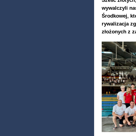
wywalczyli n
Środkowej, kt
rywalizacja z
złożonych z z