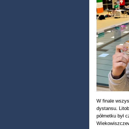
W finale wszys
dystansu. Litob
półmetku był c
Wiekowiszczew