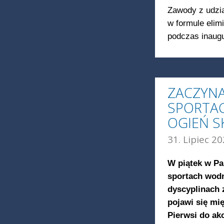
Zawody z udzia
w formule elimi
podczas inaugu
ZACZYN
SPORTA
OGIEŃ 
31. Lipiec 20
W piątek w Pa
sportach wodn
dyscyplinach 
pojawi się mi
Pierwsi do ak