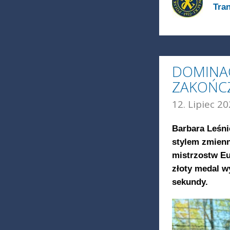
Tra
DOMINAC
ZAKOŃCZ
12. Lipiec 20
Barbara Leśni
stylem zmienn
mistrzostw Eu
złoty medal w
sekundy.