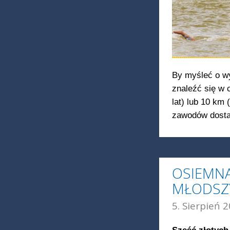
By myśleć o wy
znaleźć się w 
lat) lub 10 km 
zawodów dosta
OSIEMNA
MŁODSZY
5. Sierpień 2
Sześć złotych