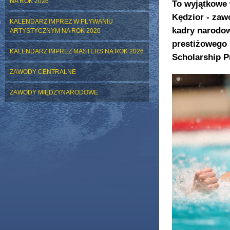
NA ROK 2026
To wyjątkowe w
Kędzior - zaw
KALENDARZ IMPREZ W PŁYWANIU
kadry narodow
ARTYSTYCZNYM NA ROK 2026
prestiżowego 
KALENDARZ IMPREZ MASTERS NA ROK 2026
Scholarship P
ZAWODY CENTRALNE
ZAWODY MIĘDZYNARODOWE