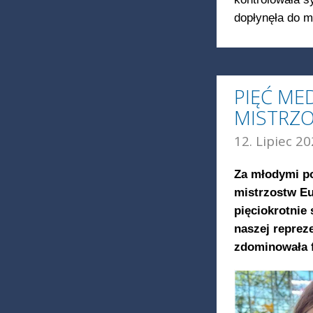
dopłynęła do m
PIĘĆ ME
MISTRZ
12. Lipiec 20
Za młodymi po
mistrzostw Eu
pięciokrotnie
naszej reprez
zdominowała f