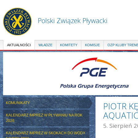
Pr
do
tre
Polski Związek Pływacki
AKTUALNOŚCI
WŁADZE
KOMITETY
KOMISJE
OZP KLUBY TREN
PIOTR K
KOMUNIKATY
AQUATIC
KALENDARZ IMPREZ W PŁYWANIU NA ROK
2026
5. Sierpień 2
KALENDARZ IMPREZ W SKOKACH DO WODY