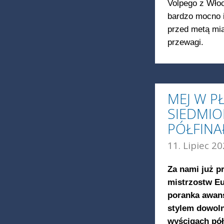
Volpego z Włoc
bardzo mocno 
przed metą mia
przewagi.
MEJ W P
SIEDMI
PÓŁFIN
11. Lipiec 20
Za nami już p
mistrzostw Eu
poranka awans
stylem dowoln
wyścigach pół