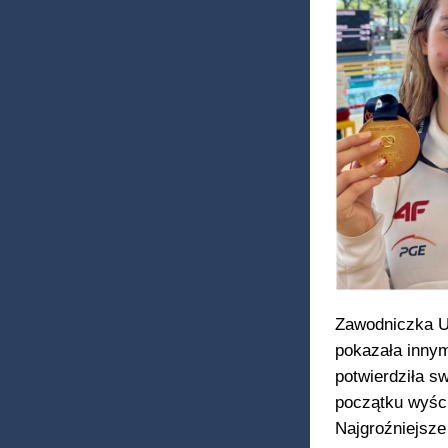
Zawodniczka U
pokazała innym
potwierdziła s
początku wyści
Najgroźniejsze 