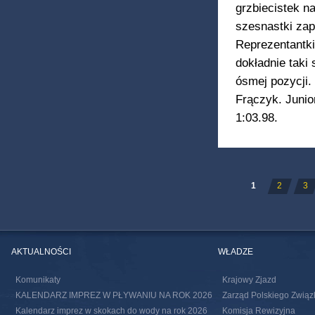
grzbiecistek n
szesnastki zap
Reprezentantki
dokładnie taki
ósmej pozycji.
Frączyk. Junio
1:03.98.
STRONY
1
2
3
AKTUALNOŚCI
WŁADZE
Komunikaty
Krajowy Zjazd
KALENDARZ IMPREZ W PŁYWANIU NA ROK 2026
Zarząd Polskiego Związ
Kalendarz imprez w skokach do wody na rok 2026
Komisja Rewizyjna