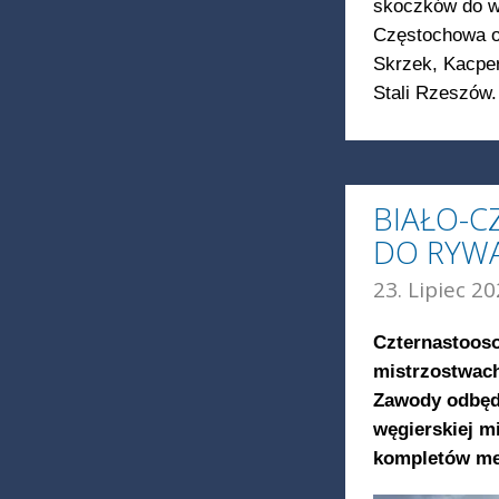
skoczków do w
Częstochowa o
Skrzek, Kacper
Stali Rzeszów.
BIAŁO-
DO RYWA
23. Lipiec 20
Czternastooso
mistrzostwach
Zawody odbędą
węgierskiej m
kompletów me