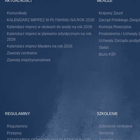
AKTUALNOŚCI
WŁADZE
Komunikaty
Krajowy Zjazd
KALENDARZ IMPREZ W PŁYWANIU NA ROK 2026
Zarząd Polskiego Związ
Kalendarz imprez w skokach do wody na rok 2026
Komisja Rewizyjna
Kalendarz imprez w pływaniu artystycznym na rok
Posiedzenia i Uchwały 
2026
Uchwały Zarządu podjęte
Kalendarz imprez Masters na rok 2026
Statut
Zawody centralne
Biuro PZP
Zawody międzynarodowe
REGULAMINY
SZKOLENIE
Regulaminy
Szkolenie centralne
Przepisy
Seniorzy
STANDARDY OCHRONY MAŁOLETNICH W PZP –
Juniorzy