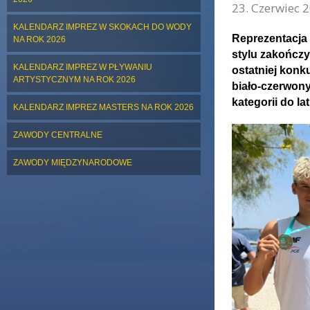
23. Czerwiec 2
KALENDARZ IMPREZ W SKOKACH DO WODY
Reprezentacja
NA ROK 2026
stylu zakończy
KALENDARZ IMPREZ W PŁYWANIU
ostatniej konk
ARTYSTYCZNYM NA ROK 2026
biało-czerwon
kategorii do la
KALENDARZ IMPREZ MASTERS NA ROK 2026
ZAWODY CENTRALNE
ZAWODY MIĘDZYNARODOWE