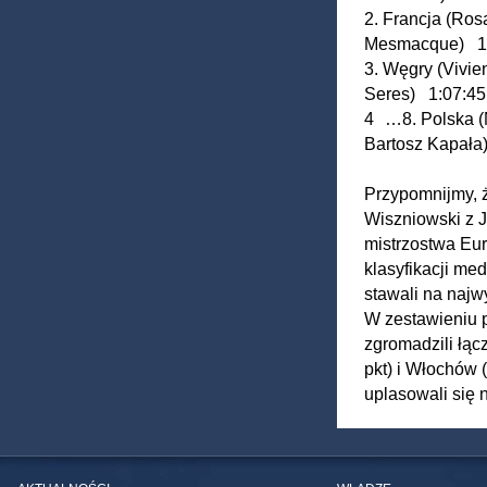
2. Francja (Ro
Mesmacque) 1
3. Węgry (Vivie
Seres) 1:07:45
4 …8. Polska (N
Bartosz Kapała
Przypomnijmy, 
Wiszniowski z J
mistrzostwa Eur
klasyfikacji me
stawali na najw
W zestawieniu 
zgromadzili łąc
pkt) i Włochów 
uplasowali się n