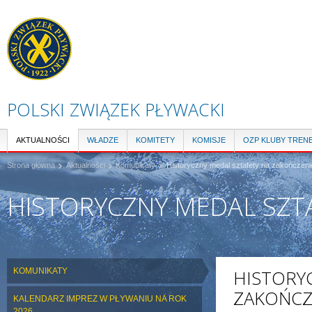
Pr
do
tre
POLSKI ZWIĄZEK PŁYWACKI
AKTUALNOŚCI
WŁADZE
KOMITETY
KOMISJE
OZP KLUBY TREN
Strona główna
Aktualności
Komunikaty
Historyczny medal sztafety na zakończen
HISTORYCZNY MEDAL SZTA
KOMUNIKATY
HISTORY
ZAKOŃCZE
KALENDARZ IMPREZ W PŁYWANIU NA ROK
2026