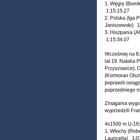
1. Węgry (Borok
1:15:15.27
2. Polska (Iga 
Janiszewski) 
3. Hiszpania (A
1:15:34.07
Wcześniej na 8.
lat 19. Natalia
Przyszowice), 
(Kormoran Olszt
poprawili osiągn
poprzedniego r
Zmagania wygral
wyprzedzili Fr
4x1500 m U-1
1. Włochy (Rebe
Lauricella) 1: