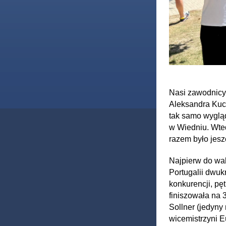
Nasi zawodnicy p
Aleksandra Kuc
tak samo wyglą
w Wiedniu. Wted
razem było jesz
Najpierw do wal
Portugalii dwuk
konkurencji, pę
finiszowała na 3
Sollner (jedyny
wicemistrzyni E