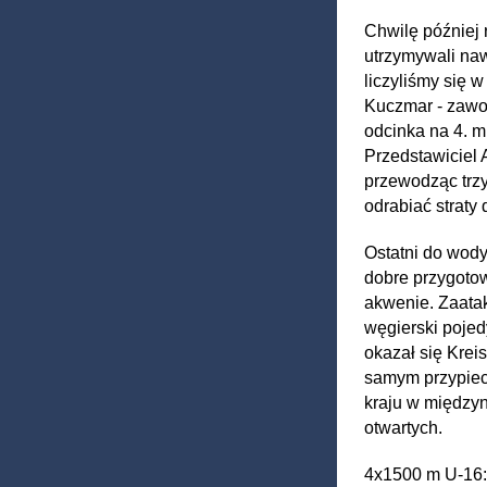
Chwilę później r
utrzymywali naw
liczyliśmy się 
Kuczmar - zawo
odcinka na 4. m
Przedstawiciel 
przewodząc trzy
odrabiać straty
Ostatni do wod
dobre przygoto
akwenie. Zaatak
węgierski pojed
okazał się Krei
samym przypiecz
kraju w międzyn
otwartych.
4x1500 m U-1