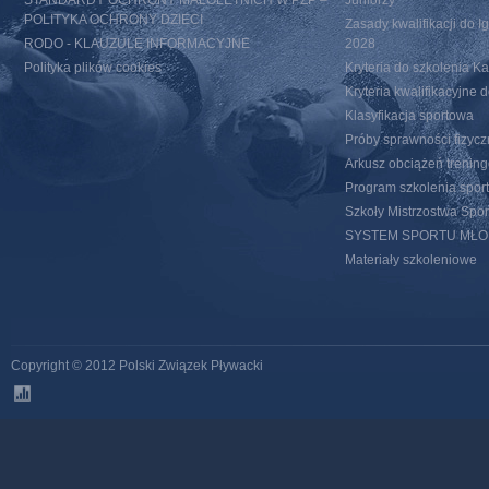
POLITYKA OCHRONY DZIECI
Zasady kwalifikacji do I
RODO - KLAUZULE INFORMACYJNE
2028
Polityka plików cookies
Kryteria do szkolenia 
Kryteria kwalifikacyjn
Klasyfikacja sportowa
Próby sprawności fizycz
Arkusz obciążeń trenin
Program szkolenia spor
Szkoły Mistrzostwa Spo
SYSTEM SPORTU MŁ
Materiały szkoleniowe
Copyright © 2012 Polski Związek Pływacki