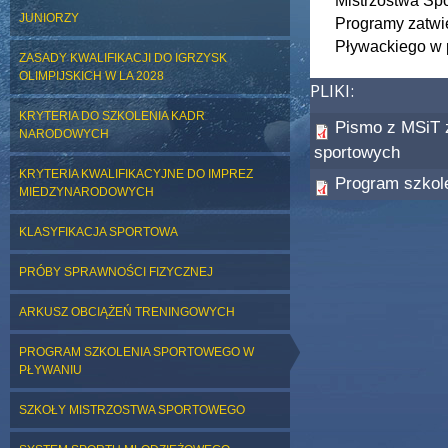
Mistrzostwa Sp
JUNIORZY
Programy zatwi
Pływackiego w p
ZASADY KWALIFIKACJI DO IGRZYSK
OLIMPIJSKICH W LA 2028
PLIKI:
KRYTERIA DO SZKOLENIA KADR
Pismo z MSiT z
NARODOWYCH
sportowych
KRYTERIA KWALIFIKACYJNE DO IMPREZ
Program szkole
MIEDZYNARODOWYCH
KLASYFIKACJA SPORTOWA
PRÓBY SPRAWNOŚCI FIZYCZNEJ
ARKUSZ OBCIĄŻEŃ TRENINGOWYCH
PROGRAM SZKOLENIA SPORTOWEGO W
PŁYWANIU
SZKOŁY MISTRZOSTWA SPORTOWEGO