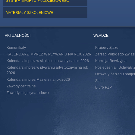
SYSTEM SPORTU MŁODZIEŻOWEGO
MATERIAŁY SZKOLENIOWE
AKTUALNOŚCI
WŁADZE
Komunikaty
Krajowy Zjazd
KALENDARZ IMPREZ W PŁYWANIU NA ROK 2026
Zarząd Polskiego Związ
Kalendarz imprez w skokach do wody na rok 2026
Komisja Rewizyjna
Kalendarz imprez w pływaniu artystycznym na rok
Posiedzenia i Uchwały 
2026
Uchwały Zarządu podjęte
Kalendarz imprez Masters na rok 2026
Statut
Zawody centralne
Biuro PZP
Zawody międzynarodowe