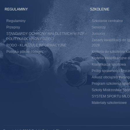
REGULAMINY
SZKOLENIE
Regulaminy
Szkolenie centralne
Przepisy
Seniorzy
STANDARDY OCHRONY MAŁOLETNICH W PZP –
Juniorzy
POLITYKA OCHRONY DZIECI
Zasady kwalifikacji do I
RODO - KLAUZULE INFORMACYJNE
2028
Polityka plików cookies
Kryteria do szkolenia 
Kryteria kwalifikacyjn
Klasyfikacja sportowa
Próby sprawności fizycz
Arkusz obciążeń trenin
Program szkolenia spor
Szkoły Mistrzostwa Spo
SYSTEM SPORTU MŁ
Materiały szkoleniowe