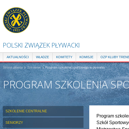
Pr
do
tre
POLSKI ZWIĄZEK PŁYWACKI
AKTUALNOŚCI
WŁADZE
KOMITETY
KOMISJE
OZP KLUBY TREN
Strona główna
Szkolenie
Program szkolenia sportowego w pływaniu
PROGRAM SZKOLENIA SP
SZKOLENIE CENTRALNE
Program szkole
Szkół Sportowy
SENIORZY