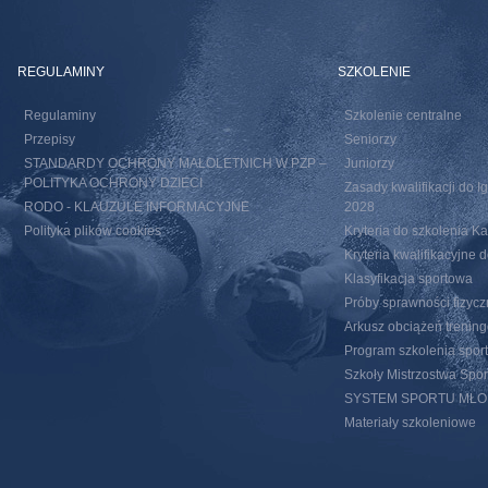
REGULAMINY
SZKOLENIE
Regulaminy
Szkolenie centralne
Przepisy
Seniorzy
STANDARDY OCHRONY MAŁOLETNICH W PZP –
Juniorzy
POLITYKA OCHRONY DZIECI
Zasady kwalifikacji do I
RODO - KLAUZULE INFORMACYJNE
2028
Polityka plików cookies
Kryteria do szkolenia 
Kryteria kwalifikacyjn
Klasyfikacja sportowa
Próby sprawności fizycz
Arkusz obciążeń trenin
Program szkolenia spor
Szkoły Mistrzostwa Spo
SYSTEM SPORTU MŁ
Materiały szkoleniowe