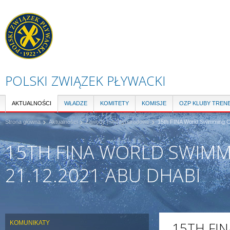
Pr
do
tre
POLSKI ZWIĄZEK PŁYWACKI
AKTUALNOŚCI
WŁADZE
KOMITETY
KOMISJE
OZP KLUBY TREN
Strona główna
Aktualności
Zawody międzynarodowe
15th FINA World Swimming C
15TH FINA WORLD SWIMMI
21.12.2021 ABU DHABI
KOMUNIKATY
15TH FI