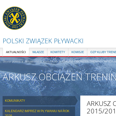
Pr
do
tre
POLSKI ZWIĄZEK PŁYWACKI
AKTUALNOŚCI
WŁADZE
KOMITETY
KOMISJE
OZP KLUBY TREN
Strona główna
Aktualności
Komunikaty
ARKUSZ OBCIĄŻEŃ TRENINGOWYCH na 
ARKUSZ OBCIĄŻEŃ TRENI
KOMUNIKATY
ARKUSZ 
2015/20
KALENDARZ IMPREZ W PŁYWANIU NA ROK
2026