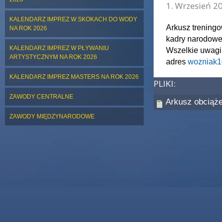
1. Wrzesień 20
KALENDARZ IMPREZ W SKOKACH DO WODY
Arkusz treningo
NA ROK 2026
kadry narodowe
KALENDARZ IMPREZ W PŁYWANIU
Wszelkie uwagi
ARTYSTYCZNYM NA ROK 2026
adres
wozniak1
KALENDARZ IMPREZ MASTERS NA ROK 2026
PLIKI:
ZAWODY CENTRALNE
Arkusz obciąże
ZAWODY MIĘDZYNARODOWE