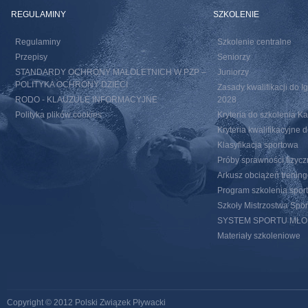
REGULAMINY
SZKOLENIE
Regulaminy
Szkolenie centralne
Przepisy
Seniorzy
STANDARDY OCHRONY MAŁOLETNICH W PZP –
Juniorzy
POLITYKA OCHRONY DZIECI
Zasady kwalifikacji do I
RODO - KLAUZULE INFORMACYJNE
2028
Polityka plików cookies
Kryteria do szkolenia 
Kryteria kwalifikacyjn
Klasyfikacja sportowa
Próby sprawności fizycz
Arkusz obciążeń trenin
Program szkolenia spor
Szkoły Mistrzostwa Spo
SYSTEM SPORTU MŁ
Materiały szkoleniowe
Copyright © 2012 Polski Związek Pływacki