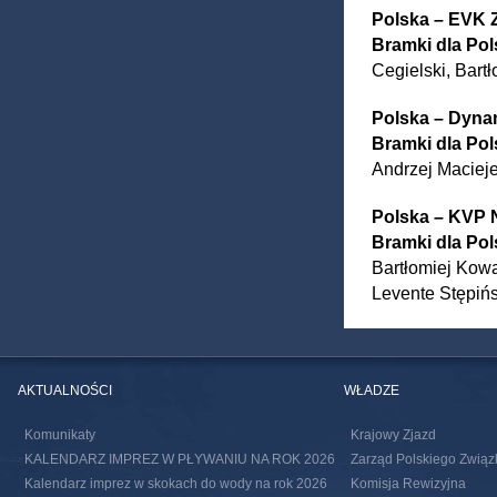
Polska – EVK 
Bramki dla Pol
Cegielski, Bart
Polska – Dyn
Bramki dla Pol
Andrzej Maciej
Polska – KVP
Bramki dla Pol
Bartłomiej Kowa
Levente Stępińs
AKTUALNOŚCI
WŁADZE
Komunikaty
Krajowy Zjazd
KALENDARZ IMPREZ W PŁYWANIU NA ROK 2026
Zarząd Polskiego Związ
Kalendarz imprez w skokach do wody na rok 2026
Komisja Rewizyjna