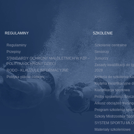
REGULAMINY
SZKOLENIE
Regulaminy
Szkolenie centralne
Przepisy
Seniorzy
STANDARDY OCHRONY MAŁOLETNICH W PZP –
Juniorzy
POLITYKA OCHRONY DZIECI
Zasady kwalifikacji do I
RODO - KLAUZULE INFORMACYJNE
2028
Polityka plików cookies
Kryteria do szkolenia 
Kryteria kwalifikacyjn
Klasyfikacja sportowa
Próby sprawności fizycz
Arkusz obciążeń trenin
Program szkolenia spor
Szkoły Mistrzostwa Spo
SYSTEM SPORTU MŁ
Materiały szkoleniowe