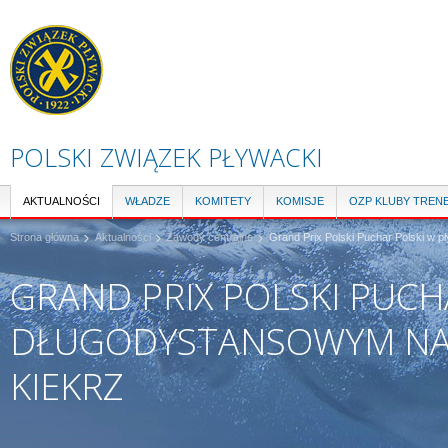
Pr
do
tre
POLSKI ZWIĄZEK PŁYWACKI
AKTUALNOŚCI
WŁADZE
KOMITETY
KOMISJE
OZP KLUBY TREN
Strona główna
Aktualności
Zawody centralne
Grand Prix Polski Puchar Polski w 
GRAND PRIX POLSKI PUCH
DŁUGODYSTANSOWYM NA 
KIEKRZ