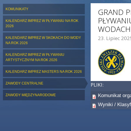
KOMUNIKATY
GRAND PR
PŁYWANI
KALENDARZ IMPREZ W PŁYWANIU NA ROK
2026
WODACH 
23. Lipiec 202
KALENDARZ IMPREZ W SKOKACH DO WODY
ZDJĘCIE GŁÓWNE:
NA ROK 2026
KALENDARZ IMPREZ W PŁYWANIU
ARTYSTYCZNYM NA ROK 2026
KALENDARZ IMPREZ MASTERS NA ROK 2026
ZAWODY CENTRALNE
PLIKI:
Komunikat org
ZAWODY MIĘDZYNARODOWE
Wyniki / Klasyf