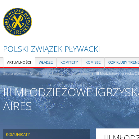
Pr
do
tre
POLSKI ZWIĄZEK PŁYWACKI
AKTUALNOŚCI
WŁADZE
KOMITETY
KOMISJE
OZP KLUBY TREN
Strona główna
Aktualności
Zawody międzynarodowe
III Młodzieżowe Igrzyska Oli
III MŁODZIEŻOWE IGRZYSK
AIRES
KOMUNIKATY
III MŁOD