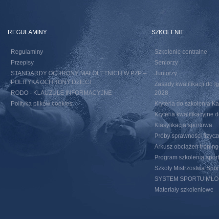
REGULAMINY
SZKOLENIE
Regulaminy
Szkolenie centralne
Przepisy
Seniorzy
STANDARDY OCHRONY MAŁOLETNICH W PZP –
Juniorzy
POLITYKA OCHRONY DZIECI
Zasady kwalifikacji do I
RODO - KLAUZULE INFORMACYJNE
2028
Polityka plików cookies
Kryteria do szkolenia 
Kryteria kwalifikacyjn
Klasyfikacja sportowa
Próby sprawności fizycz
Arkusz obciążeń trenin
Program szkolenia spor
Szkoły Mistrzostwa Spo
SYSTEM SPORTU MŁ
Materiały szkoleniowe