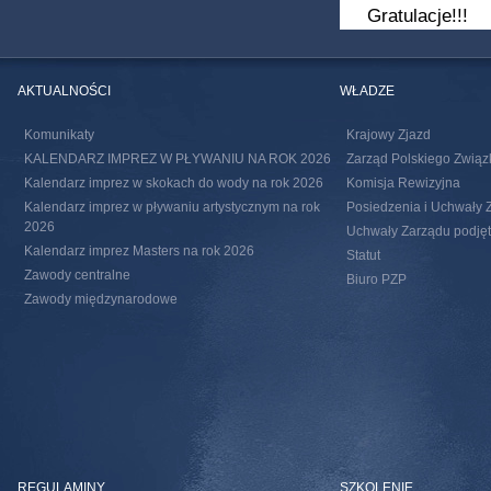
Gratulacje!!!
AKTUALNOŚCI
WŁADZE
Komunikaty
Krajowy Zjazd
KALENDARZ IMPREZ W PŁYWANIU NA ROK 2026
Zarząd Polskiego Związ
Kalendarz imprez w skokach do wody na rok 2026
Komisja Rewizyjna
Kalendarz imprez w pływaniu artystycznym na rok
Posiedzenia i Uchwały 
2026
Uchwały Zarządu podjęte
Kalendarz imprez Masters na rok 2026
Statut
Zawody centralne
Biuro PZP
Zawody międzynarodowe
REGULAMINY
SZKOLENIE