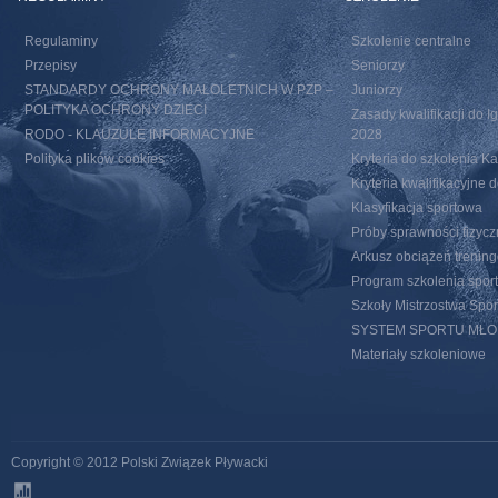
Regulaminy
Szkolenie centralne
Przepisy
Seniorzy
STANDARDY OCHRONY MAŁOLETNICH W PZP –
Juniorzy
POLITYKA OCHRONY DZIECI
Zasady kwalifikacji do I
RODO - KLAUZULE INFORMACYJNE
2028
Polityka plików cookies
Kryteria do szkolenia 
Kryteria kwalifikacyjn
Klasyfikacja sportowa
Próby sprawności fizycz
Arkusz obciążeń trenin
Program szkolenia spor
Szkoły Mistrzostwa Spo
SYSTEM SPORTU MŁ
Materiały szkoleniowe
Copyright © 2012 Polski Związek Pływacki