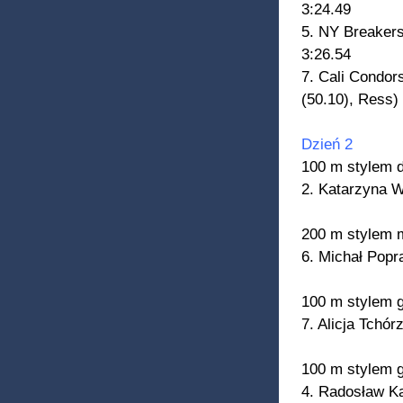
3:24.49
5. NY Breakers
3:26.54
7. Cali Condor
(50.10), Ress)
Dzień 2
100 m stylem 
2. Katarzyna W
200 m stylem
6. Michał Popr
100 m stylem g
7. Alicja Tchó
100 m stylem 
4. Radosław Ka