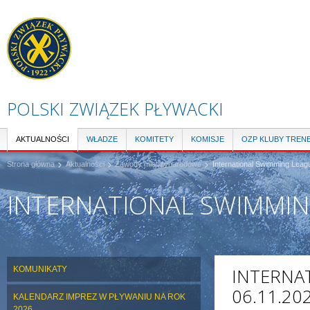
Pr
do
tre
POLSKI ZWIĄZEK PŁYWACKI
AKTUALNOŚCI
WŁADZE
KOMITETY
KOMISJE
OZP KLUBY TREN
Strona główna
Aktualności
Zawody międzynarodowe
International Swimming Leag
INTERNATIONAL SWIMMIN
KOMUNIKATY
INTERNA
06.11.20
KALENDARZ IMPREZ W PŁYWANIU NA ROK
2026