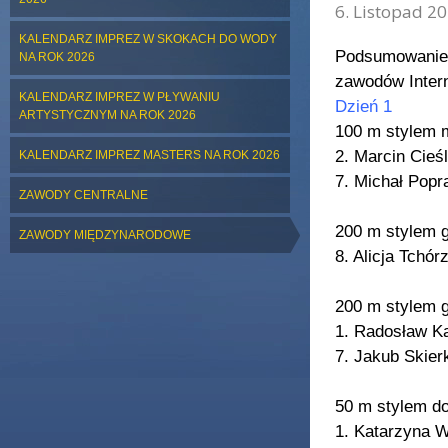
6. Listopad 20
KALENDARZ IMPREZ W SKOKACH DO WODY
Podsumowanie s
NA ROK 2026
zawodów Inter
KALENDARZ IMPREZ W PŁYWANIU
Dzień 1
ARTYSTYCZNYM NA ROK 2026
100 m stylem
2. Marcin Cieś
KALENDARZ IMPREZ MASTERS NA ROK 2026
7. Michał Popr
ZAWODY CENTRALNE
200 m stylem g
ZAWODY MIĘDZYNARODOWE
8. Alicja Tchó
200 m stylem 
1. Radosław Ka
7. Jakub Skier
50 m stylem d
1. Katarzyna W