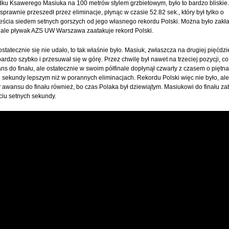
ku Ksawerego Masiuka na 100 metrów stylem grzbietowym, było to bardzo bliskie.
sprawnie przeszedł przez eliminacje, płynąc w czasie 52.82 sek., który był tylko o
ścia siedem setnych gorszych od jego własnego rekordu Polski. Można było zakła
nale pływak AZS UW Warszawa zaatakuje rekord Polski.
 ostatecznie się nie udało, to tak właśnie było. Masiuk, zwłaszcza na drugiej pięćdzi
bardzo szybko i przesuwał się w górę. Przez chwilę był nawet na trzeciej pozycji, c
s do finału, ale ostatecznie w swoim półfinale dopłynął czwarty z czasem o piętna
 sekundy lepszym niż w porannych eliminacjach. Rekordu Polski więc nie było, ale
y awansu do finału również, bo czas Polaka był dziewiątym. Masiukowi do finału za
ciu setnych sekundy.