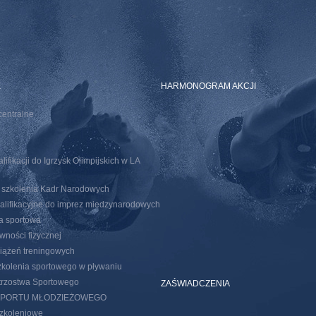
E
HARMONOGRAM AKCJI
centralne
ifikacji do Igrzysk Olimpijskich w LA
o szkolenia Kadr Narodowych
walifikacyjne do imprez miedzynarodowych
ja sportowa
wności fizycznej
iążeń treningowych
kolenia sportowego w pływaniu
trzostwa Sportowego
ZAŚWIADCZENIA
SPORTU MŁODZIEŻOWEGO
szkoleniowe