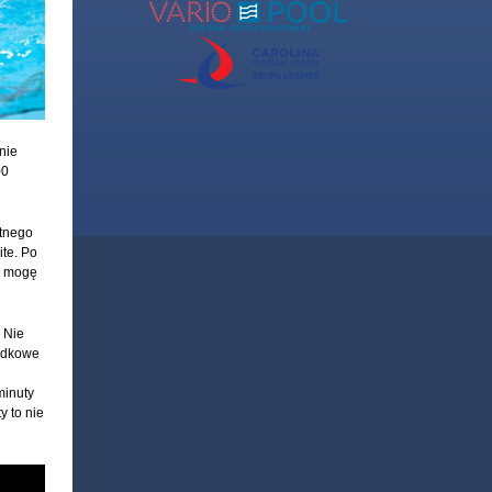
nie
00
etnego
te. Po
ie mogę
 Nie
łądkowe
minuty
y to nie