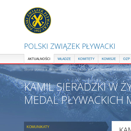
POLSKI ZWIĄZEK PŁYWACKI
AKTUALNOŚCI
WŁADZE
KOMITETY
KOMISJE
OZP
Strona główna
Aktualności
Komunikaty
Kamil Sieradzki w życiowej 
KAMIL SIERADZKI W 
MEDAL PŁYWACKICH 
KOMUNIKATY
KAM