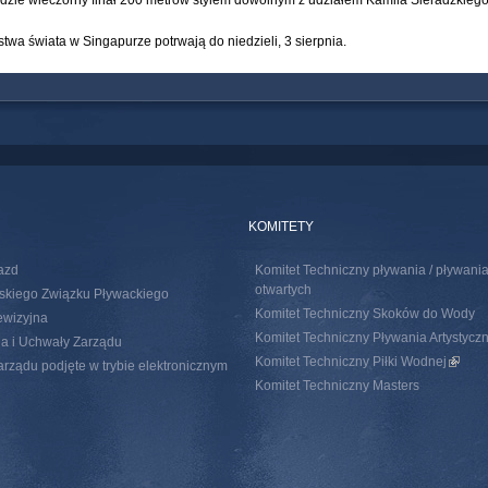
dzie wieczorny finał 200 metrów stylem dowolnym z udziałem Kamila Sieradzkiego
stwa świata w Singapurze potrwają do niedzieli, 3 sierpnia.
KOMITETY
azd
Komitet Techniczny pływania / pływan
otwartych
skiego Związku Pływackiego
Komitet Techniczny Skoków do Wody
ewizyjna
Komitet Techniczny Pływania Artystycz
a i Uchwały Zarządu
Komitet Techniczny Piłki Wodnej
(link i
rządu podjęte w trybie elektronicznym
Komitet Techniczny Masters