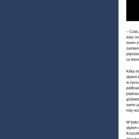
– Czas,
więc re
moim życ
zamieni
pięćdzi
co tren
Kilka m
stylem 
w życiu
półfina
piętnas
grzbiet
samo ja
rolę re
W trakc
stylem 
Krzysz