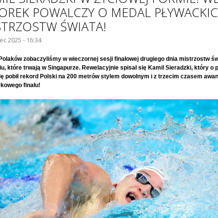
OREK POWALCZY O MEDAL PŁYWACKI
STRZOSTW ŚWIATA!
iec 2025 - 16:34
Polaków zobaczyliśmy w wieczornej sesji finałowej drugiego dnia mistrzostw ś
u, które trwają w Singapurze. Rewelacyjnie spisał się Kamil Sieradzki, który o
ę pobił rekord Polski na 200 metrów stylem dowolnym i z trzecim czasem awa
rkowego finału!