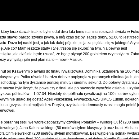
 który teraz dawał finał, to był medal dwa lata temu na mistrzostwach świata w Fuk
szta stawki bardzo szybko pływa, a mój czas też był sądzę dobry. 52.60 to jest trzec
iu. Dużo tej nauki jest, a jak tak dalej pójdzie, to ja za pięć lat się w jakiegoś Arys
ę. Ale co? Mam jeszcze starty i tyle, trzeba się skupić na tym. Na pewno jest
esiątka, ale dziś nie będę rzucać, że będę płynąć 200 grzbietem czy motylem. Zob
erzy wymyślą i jaki jest plan na to – mówił Masiuk.
inut po Ksawerym o awans do finału rywalizowała Dominika Sztandera na 100 me
klasycznym. Polka również bardzo dobrze popłynęła w porannych eliminacjach, dru
 schodząc na tym dystansie poniżej minuty i siedmiu sekund. Do połowy dystansu 
le można było liczyć, że powalczy o finał, ale po nawrocie wyraźnie osłabła i uzysk
ty czas półfinałów – 1:07.34. Niestety, do półfinału rywalizacji na 100 metrów style
owym nie udało się dostać Adeli Piskorskiej. Pływaczka AZS UMCS Lublin, dokładni
k na igrzyskach olimpijskich w Paryżu, uzyskała siedemnasty czas i mogła pełnić 
zerwowej.
ie porannej sesji we wtorek zobaczymy czwórkę Polaków – Wiktorę Guść (200 met
dowolnym), Jana Kałusowskiego (50 metrów stylem klasyczym) oraz braci Michała 
tofa Chmielewskich (200 metrów stylem motylkowym). Bez wątpienia jednak wydar