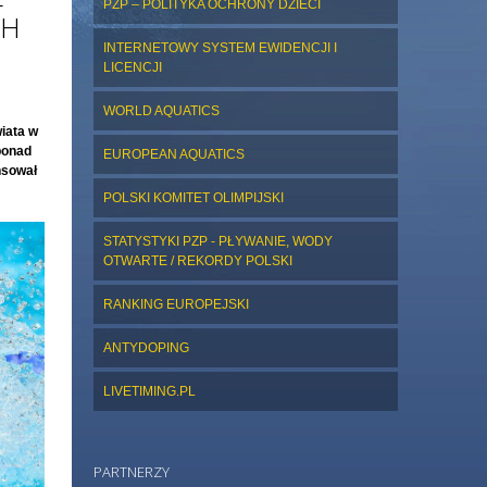
PZP – POLITYKA OCHRONY DZIECI
CH
INTERNETOWY SYSTEM EWIDENCJI I
LICENCJI
WORLD AQUATICS
wiata w
 ponad
EUROPEAN AQUATICS
nsował
POLSKI KOMITET OLIMPIJSKI
STATYSTYKI PZP - PŁYWANIE, WODY
OTWARTE / REKORDY POLSKI
RANKING EUROPEJSKI
ANTYDOPING
LIVETIMING.PL
PARTNERZY