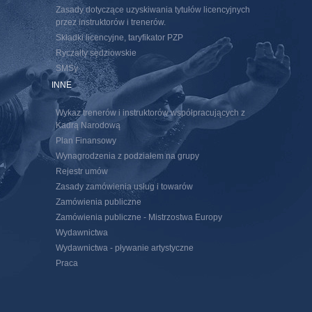
Zasady dotyczące uzyskiwania tytułów licencyjnych
przez instruktorów i trenerów.
Składki licencyjne, taryfikator PZP
Ryczałty sędziowskie
SMSy
INNE
Wykaz trenerów i instruktorów współpracujących z
Kadrą Narodową
Plan Finansowy
Wynagrodzenia z podziałem na grupy
Rejestr umów
Zasady zamówienia usług i towarów
Zamówienia publiczne
Zamówienia publiczne - Mistrzostwa Europy
Wydawnictwa
Wydawnictwa - pływanie artystyczne
Praca