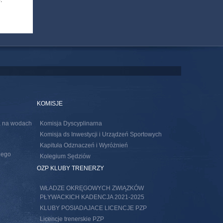
.
KOMISJE
ia na wodach
Komisja Dyscyplinarna
Komisja ds Inwestycji i Urządzeń Sportowych
Kapituła Odznaczeń i Wyróżnień
nego
Kolegium Sędziów
s external)
OZP KLUBY TRENERZY
WŁADZE OKRĘGOWYCH ZWIĄZKÓW
PŁYWACKICH KADENCJA 2021-2025
KLUBY POSIADAJACE LICENCJE PZP
Licencje trenerskie PZP