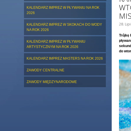
WT
KALENDARZ IMPREZ W PŁYWANIU NA ROK
2026
MI
28. Lip
KALENDARZ IMPREZ W SKOKACH DO WODY
NA ROK 2026
Trójkę 
pływani
KALENDARZ IMPREZ W PŁYWANIU
sekund
ARTYSTYCZNYM NA ROK 2026
do wto
KALENDARZ IMPREZ MASTERS NA ROK 2026
ZAWODY CENTRALNE
ZAWODY MIĘDZYNARODOWE