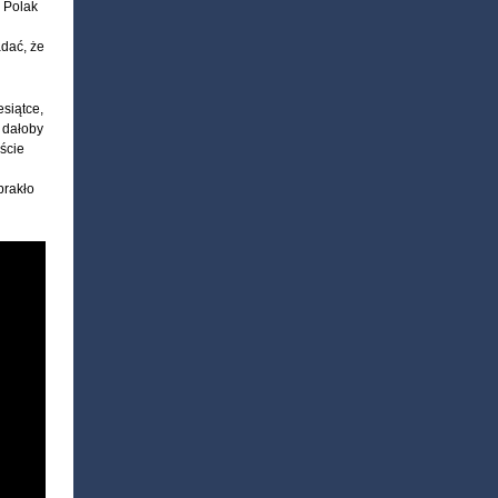
 Polak
dać, że
esiątce,
o dałoby
ście
brakło