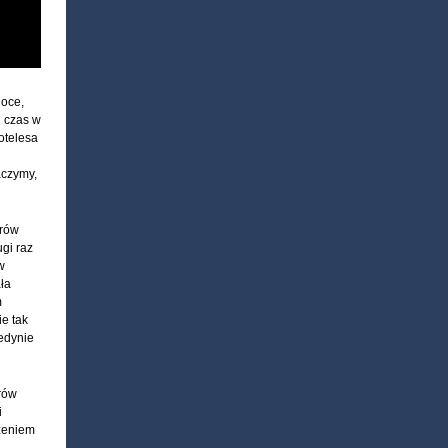
uoce,
i czas w
totelesa
aczymy,
trów
gi raz
w
ała
m
e tak
jedynie
rów
i
zeniem