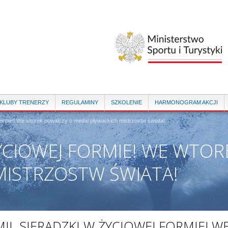
Przejdź
do
treści
 KLUBY TRENERZY
REGULAMINY
SZKOLENIE
HARMONOGRAM AKCJI
formie! We wtorek powalczy o medal pływackich mistrzostw świata!
ŻYCIOWEJ FORMIE! WE WTO
MISTRZOSTW ŚWIATA!
IL SIERADZKI W ŻYCIOWEJ FORMIE! W