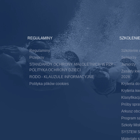
REGULAMINY
SZKOLENI
Regulaminy
Szkolenie 
Przepisy
Seniorzy
STANDARDY OCHRONY MAŁOLETNICH W PZP –
Juniorzy
POLITYKA OCHRONY DZIECI
Zasady kwal
RODO - KLAUZULE INFORMACYJNE
2028
Polityka plików cookies
Kryteria d
Kryteria k
Klasyfikac
Próby spra
Arkusz obc
Program sz
Szkoły Mis
SYSTEM 
Materiały 