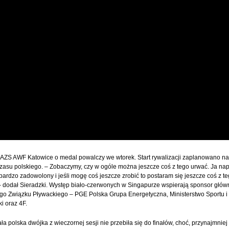
AZS AWF Katowice o medal powalczy we wtorek. Start rywalizacji zaplanowano na
zasu polskiego. – Zobaczymy, czy w ogóle można jeszcze coś z tego urwać. Ja n
bardzo zadowolony i jeśli mogę coś jeszcze zrobić to postaram się jeszcze coś z t
 dodał Sieradzki. Występ biało-czerwonych w Singapurze wspierają sponsor głów
go Związku Pływackiego – PGE Polska Grupa Energetyczna, Ministerstwo Sportu i
ki oraz 4F.
ła polska dwójka z wieczornej sesji nie przebiła się do finałów, choć, przynajmniej