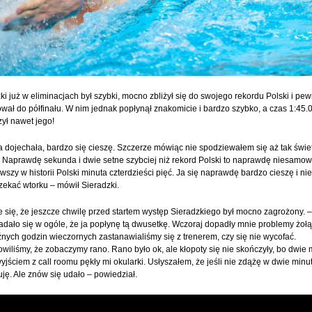
ki już w eliminacjach był szybki, mocno zbliżył się do swojego rekordu Polski i pew
ał do półfinału. W nim jednak popłynął znakomicie i bardzo szybko, a czas 1:45.
ył nawet jego!
 dojechała, bardzo się cieszę. Szczerze mówiąc nie spodziewałem się aż tak świ
 Naprawdę sekunda i dwie setne szybciej niż rekord Polski to naprawdę niesamowi
rwszy w historii Polski minuta czterdzieści pięć. Ja się naprawdę bardzo cieszę i n
zekać wtorku – mówił Sieradzki.
 się, że jeszcze chwilę przed startem występ Sieradzkiego był mocno zagrożony. –
dało się w ogóle, że ja popłynę tą dwusetkę. Wczoraj dopadły mnie problemy żo
źnych godzin wieczornych zastanawialiśmy się z trenerem, czy się nie wycofać.
wiliśmy, że zobaczymy rano. Rano było ok, ale kłopoty się nie skończyły, bo dwie 
yjściem z call roomu pękły mi okularki. Usłyszałem, że jeśli nie zdążę w dwie minut
uję. Ale znów się udało – powiedział.