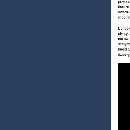
przypad
bardzo 
dwadzie
w półfi
I, choć
płynął 
mu awan
setnych
niestet
dziesię