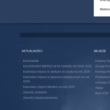
dnia bę
Mistrzo
AKTUALNOŚCI
WŁADZE
Komunikaty
Krajowy Zj
KALENDARZ IMPREZ W PŁYWANIU NA ROK 2026
Zarząd Pol
Kalendarz imprez w skokach do wody na rok 2026
Komisja R
Kalendarz imprez w pływaniu artystycznym na rok
Posiedzeni
2026
Uchwały Za
Kalendarz imprez Masters na rok 2026
Statut
Zawody centralne
Biuro PZP
Zawody międzynarodowe