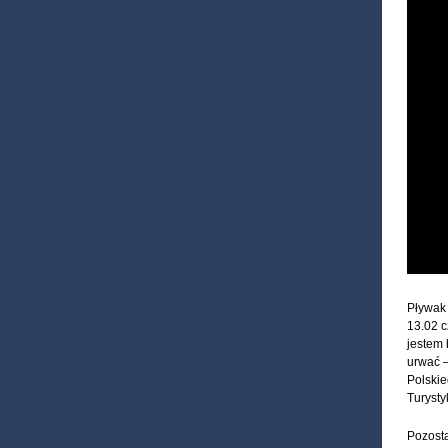
Pływak 
13.02 c
jestem 
urwać –
Polskie
Turysty
Pozosta