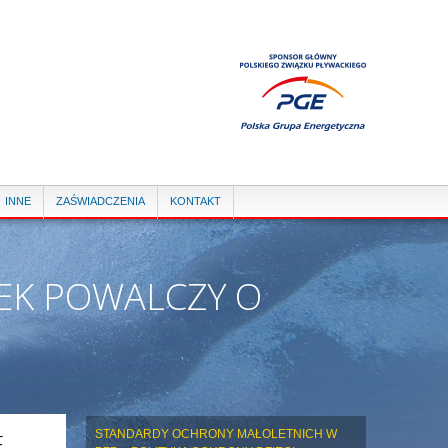
INNE
ZAŚWIADCZENIA
KONTAKT
REK POWALCZY O
E
STANDARDY OCHRONY MAŁOLETNICH W