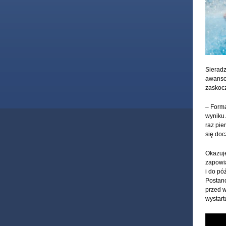
Sieradz
awansow
zaskocz
– Forma
wyniku.
raz pie
się doc
Okazuje
zapowia
i do pó
Postano
przed w
wystart