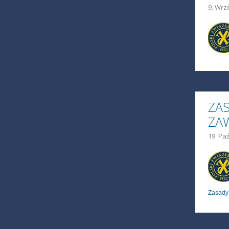
9. Wrz
ZAS
ZA
19. Paź
Zasady 