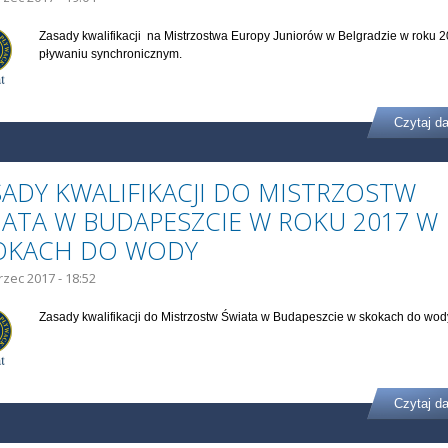
Zasady kwalifikacji na Mistrzostwa Europy Juniorów w Belgradzie w roku 
pływaniu synchronicznym.
Czytaj da
SADY KWALIFIKACJI DO MISTRZOSTW
IATA W BUDAPESZCIE W ROKU 2017 W
OKACH DO WODY
rzec 2017 - 18:52
Zasady kwalifikacji do Mistrzostw Świata w Budapeszcie w skokach do wo
Czytaj da