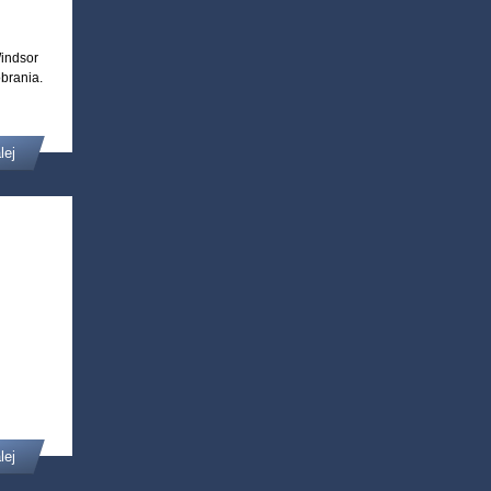
Windsor
obrania.
lej
lej