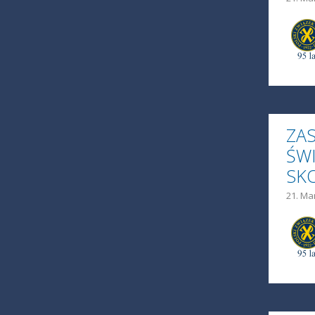
ZA
ŚW
SK
21. Ma