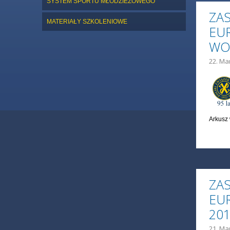
SYSTEM SPORTU MŁODZIEŻOWEGO
ZA
MATERIAŁY SZKOLENIOWE
EU
WO
22. Ma
Arkusz 
ZA
EU
20
21. Ma