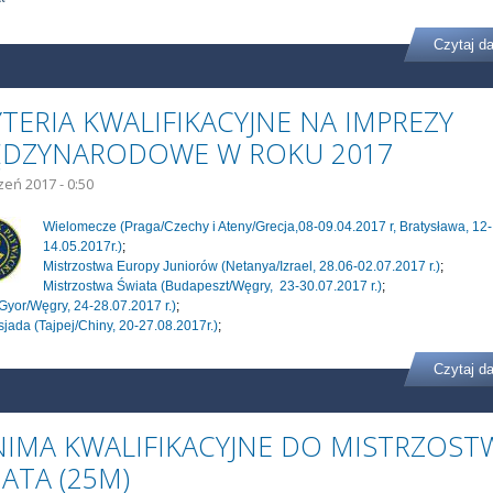
Czytaj da
TERIA KWALIFIKACYJNE NA IMPREZY
ĘDZYNARODOWE W ROKU 2017
zeń 2017 - 0:50
Wielomecze (Praga/Czechy i Ateny/Grecja,08-09.04.2017 r, Bratysława, 12-
14.05.2017r.)
;
Mistrzostwa Europy Juniorów (Netanya/Izrael, 28.06-02.07.2017 r.)
;
Mistrzostwa Świata (Budapeszt/Węgry, 23-30.07.2017 r.)
;
yor/Węgry, 24-28.07.2017 r.)
;
jada (Tajpej/Chiny, 20-27.08.2017r.)
;
Czytaj da
NIMA KWALIFIKACYJNE DO MISTRZOST
ATA (25M)