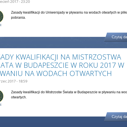
ecień 2017 - 23:20
Zasady kwalifikacji do Uniwersjady w pływaniu na wodach otwartych w plik
pobrania.
Czytaj da
SADY KWALIFIKACJI NA MISTRZOSTWA
IATA W BUDAPESZCIE W ROKU 2017 W
YWANIU NA WODACH OTWARTYCH
rzec 2017 - 18:59
Zasady kwalifikacji do Mistrzostw Świata w Budapeszcie w pływaniu na wo
otwartych.
Czytaj da