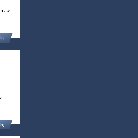
2017 w
lej
dy.
lej