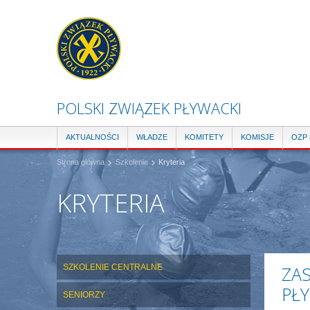
POLSKI ZWIĄZEK PŁYWACKI
AKTUALNOŚCI
WŁADZE
KOMITETY
KOMISJE
OZP
Strona główna
Szkolenie
Kryteria
KRYTERIA
SZKOLENIE CENTRALNE
ZAS
PŁ
SENIORZY