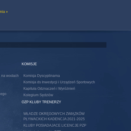
nia »
KOMISJE
ia na wodach
Komisja Dyscyplinarna
Komisja ds Inwestycji i Urządzeń Sportowych
Kapituła Odznaczeń i Wyróżnień
nego
Kolegium Sędziów
s external)
OZP KLUBY TRENERZY
WŁADZE OKRĘGOWYCH ZWIĄZKÓW
PŁYWACKICH KADENCJA 2021-2025
KLUBY POSIADAJACE LICENCJE PZP