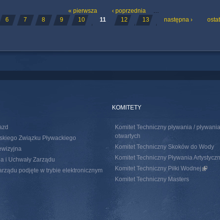
ONY
« pierwsza
‹ poprzednia
…
6
7
8
9
10
11
12
13
następna ›
ostat
KOMITETY
azd
Komitet Techniczny pływania / pływan
otwartych
skiego Związku Pływackiego
Komitet Techniczny Skoków do Wody
ewizyjna
Komitet Techniczny Pływania Artystycz
a i Uchwały Zarządu
Komitet Techniczny Piłki Wodnej
(link i
rządu podjęte w trybie elektronicznym
Komitet Techniczny Masters