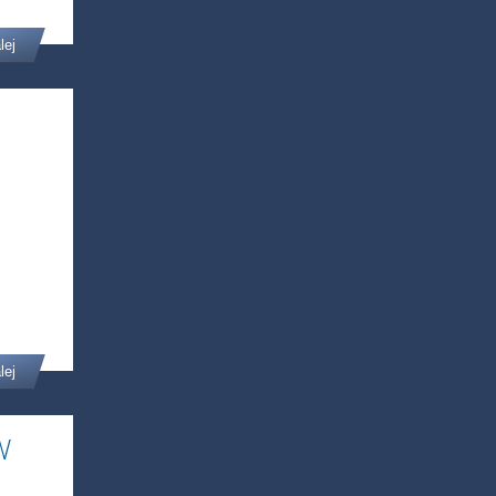
lej
lej
W