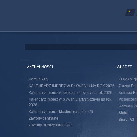
STR
5
AKTUALNOŚCI
WŁADZE
Komunikaty
Krajowy Zj
KALENDARZ IMPREZ W PŁYWANIU NA ROK 2026
Zarząd Pol
Kalendarz imprez w skokach do wody na rok 2026
Komisja R
Kalendarz imprez w pływaniu artystycznym na rok
Posiedzeni
2026
Uchwały Za
Kalendarz imprez Masters na rok 2026
Statut
Zawody centralne
Biuro PZP
Zawody międzynarodowe