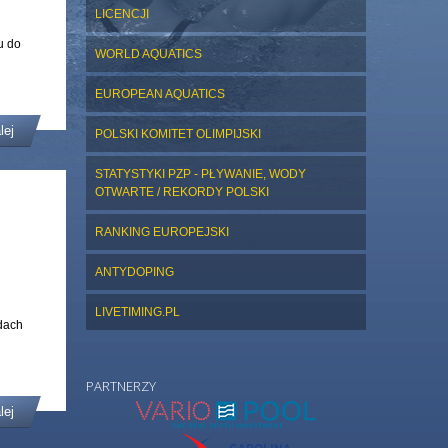
LICENCJI
u do
WORLD AQUATICS
EUROPEAN AQUATICS
lej
POLSKI KOMITET OLIMPIJSKI
STATYSTYKI PZP - PŁYWANIE, WODY
OTWARTE / REKORDY POLSKI
RANKING EUROPEJSKI
ANTYDOPING
LIVETIMING.PL
dach
PARTNERZY
lej