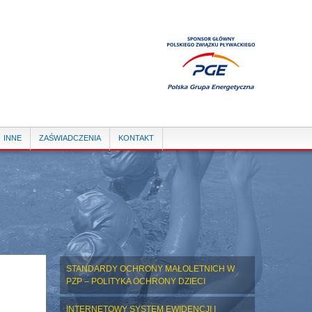
INNE
ZAŚWIADCZENIA
KONTAKT
STANDARDY OCHRONY MAŁOLETNICH W
PZP – POLITYKA OCHRONY DZIECI
INTERNETOWY SYSTEM EWIDENCJI I