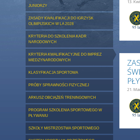
13. Kwi
JUNIORZY
ZASADY KWALIFIKACJI DO IGRZYSK
OLIMPIJSKICH W LA 2028
KRYTERIA DO SZKOLENIA KADR
NARODOWYCH
KRYTERIA KWALIFIKACYJNE DO IMPREZ
ZA
MIEDZYNARODOWYCH
ŚW
KLASYFIKACJA SPORTOWA
PŁ
PRÓBY SPRAWNOŚCI FIZYCZNEJ
21. Ma
ARKUSZ OBCIĄŻEŃ TRENINGOWYCH
PROGRAM SZKOLENIA SPORTOWEGO W
PŁYWANIU
SZKOŁY MISTRZOSTWA SPORTOWEGO