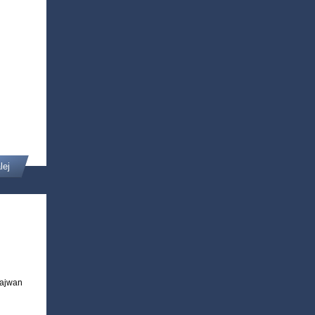
lej
Tajwan