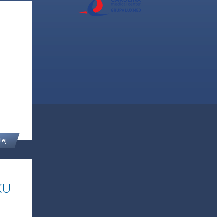
lej
KU