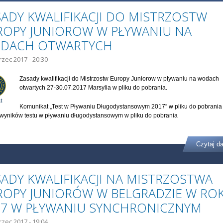
SADY KWALIFIKACJI DO MISTRZOSTW
ROPY JUNIOROW W PŁYWANIU NA
DACH OTWARTYCH
rzec 2017 - 20:30
Zasady kwalifikacji do Mistrzostw Europy Juniorow w pływaniu na wodach
otwartych 27-30.07.2017 Marsylia w pliku do pobrania.
Komunikat „Test w Pływaniu Długodystansowym 2017” w pliku do pobrania
wyników testu w pływaniu długodystansowym w pliku do pobrania
Czytaj da
SADY KWALIFIKACJI NA MISTRZOSTWA
ROPY JUNIORÓW W BELGRADZIE W RO
17 W PŁYWANIU SYNCHRONICZNYM
rzec 2017 - 19:04