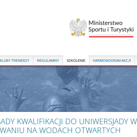
Przejdź
do
treści
 KLUBY TRENERZY
REGULAMINY
SZKOLENIE
HARMONOGRAM AKCJI
ADY KWALIFIKACJI DO UNIWERSJADY W
YWANIU NA WODACH OTWARTYCH