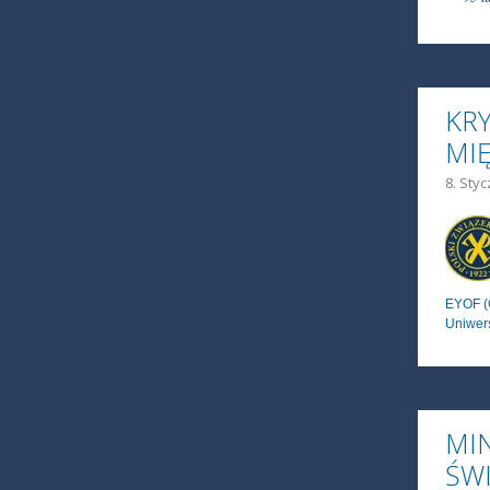
KRY
MI
8. Styc
EYOF (G
Uniwers
MI
ŚWI