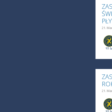
ZA
ŚW
PŁ
21. Ma
ZAS
RO
21. Ma