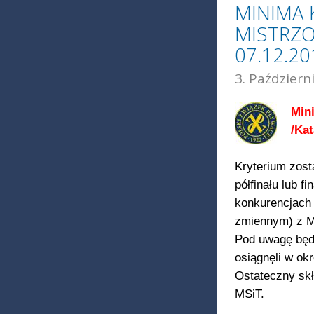
MINIMA 
MISTRZO
07.12.20
3. Październ
Min
/Kat
Kryterium zosta
półfinału lub f
konkurencjach 
zmiennym) z M
Pod uwagę będ
osiągnęli w ok
Ostateczny sk
MSiT.