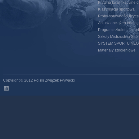
Kryteria kwalifikacyjn
Klasyfikacja sportowa
Próby sprawności fizycz
Arkusz obciążeń trenin
Program szkolenia spor
Szkoły Mistrzostwa Spo
SYSTEM SPORTU MŁ
Materiały szkoleniowe
Copyright © 2012 Polski Związek Pływacki
stats