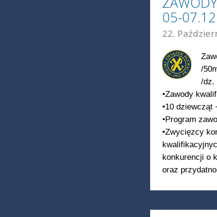
ZAWODY
05-07.1
22. Paździer
Zawo
/50
/dz.
•Zawody kwalif
•10 dziewcząt 
•Program zawod
•Zwycięzcy ko
kwalifikacyjny
konkurencji o 
oraz przydatn