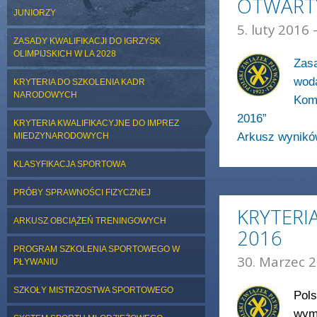
OTWART
JUNIORZY
5. luty 2016 
ZASADY KWALIFIKACJI DO IGRZYSK
OLIMPIJSKICH W LA 2028
Zasa
woda
KRYTERIA DO SZKOLENIA KADR
NARODOWYCH
Kom
2016”
KRYTERIA KWALIFIKACYJNE DO IMPREZ
Arkusz wynikó
MIEDZYNARODOWYCH
KLASYFIKACJA SPORTOWA
PRÓBY SPRAWNOŚCI FIZYCZNEJ
KRYTERIA
ARKUSZ OBCIĄŻEŃ TRENINGOWYCH
2016
PROGRAM SZKOLENIA SPORTOWEGO W
30. Marzec 2
PŁYWANIU
SZKOŁY MISTRZOSTWA SPORTOWEGO
Pols
wyma