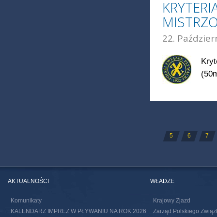
KRYTERI
MISTRZO
22. Paździer
Kryt
(50m
STRONY
5
6
7
AKTUALNOŚCI
WŁADZE
Komunikaty
Krajowy Zjazd
KALENDARZ IMPREZ W PŁYWANIU NA ROK 2026
Zarząd Polskiego Związ