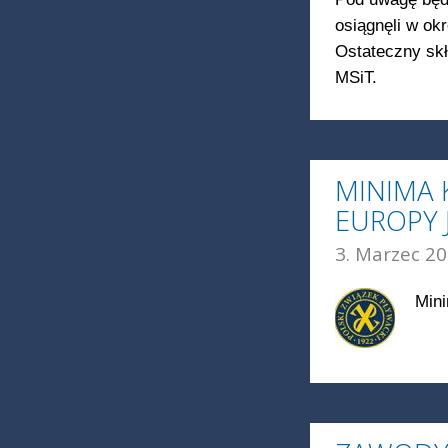
osiągnęli w ok
Ostateczny sk
MSiT.
MINIMA 
EUROPY 
3. Marzec 20
Mini