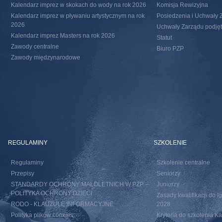
Kalendarz imprez w skokach do wody na rok 2026
Komisja Rewizyjna
Kalendarz imprez w pływaniu artystycznym na rok
Posiedzenia i Uchwały 
2026
Uchwały Zarządu podjęte
Kalendarz imprez Masters na rok 2026
Statut
Zawody centralne
Biuro PZP
Zawody międzynarodowe
REGULAMINY
SZKOLENIE
Regulaminy
Szkolenie centralne
Przepisy
Seniorzy
STANDARDY OCHRONY MAŁOLETNICH W PZP –
Juniorzy
POLITYKA OCHRONY DZIECI
Zasady kwalifikacji do I
RODO - KLAUZULE INFORMACYJNE
2028
Polityka plików cookies
Kryteria do szkolenia 