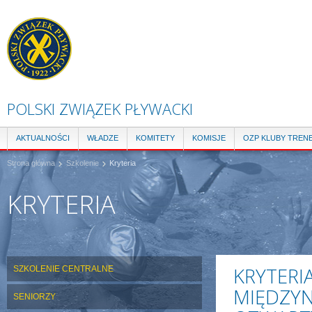
Pr
do
tre
POLSKI ZWIĄZEK PŁYWACKI
AKTUALNOŚCI
WŁADZE
KOMITETY
KOMISJE
OZP KLUBY TREN
Strona główna
Szkolenie
Kryteria
KRYTERIA
KRYTERI
SZKOLENIE CENTRALNE
MIĘDZY
SENIORZY