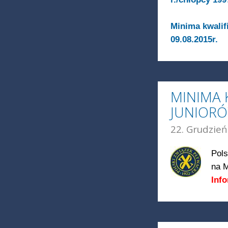
Minima kwalif
09.08.2015r.
MINIMA 
JUNIORÓ
22. Grudzień
Pols
na M
Inf