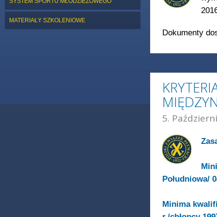
SYSTEM SPORTU MŁODZIEŻOWEGO
201
MATERIAŁY SZKOLENIOWE
Dokumenty dos
KRYTERI
MIĘDZY
5. Październ
Zasa
Min
Południowa/ 04
Minima kwalif
r./chłopcy 199