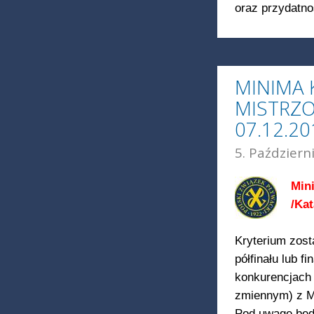
oraz przydatno
MINIMA 
MISTRZO
07.12.20
5. Październ
Min
/Kat
Kryterium zosta
półfinału lub f
konkurencjach 
zmiennym) z M
Pod uwagę będ