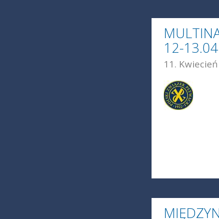
MULTINA
12-13.04
11. Kwiecień
MIĘDZY