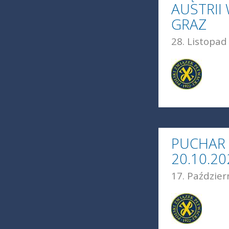
AUSTRII
GRAZ
28. Listopad
PUCHAR 
20.10.2
17. Paździer