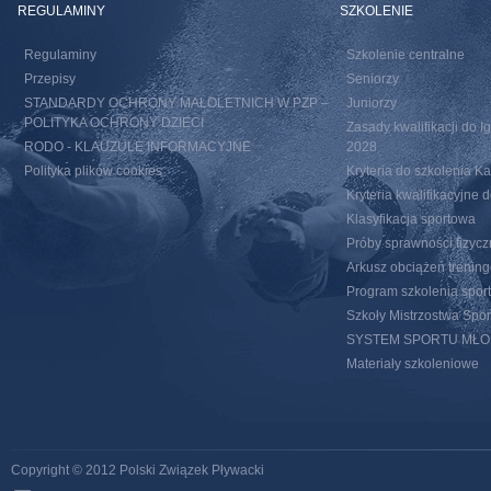
REGULAMINY
SZKOLENIE
Regulaminy
Szkolenie centralne
Przepisy
Seniorzy
STANDARDY OCHRONY MAŁOLETNICH W PZP –
Juniorzy
POLITYKA OCHRONY DZIECI
Zasady kwalifikacji do I
RODO - KLAUZULE INFORMACYJNE
2028
Polityka plików cookies
Kryteria do szkolenia 
Kryteria kwalifikacyjn
Klasyfikacja sportowa
Próby sprawności fizycz
Arkusz obciążeń trenin
Program szkolenia spor
Szkoły Mistrzostwa Spo
SYSTEM SPORTU MŁ
Materiały szkoleniowe
Copyright © 2012 Polski Związek Pływacki