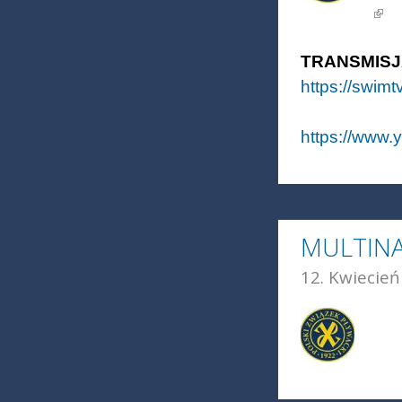
(link 
TRANSMIS
https://swimtv
https://www
MULTINA
12. Kwiecień