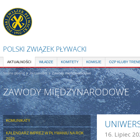
Pr
do
tre
POLSKI ZWIĄZEK PŁYWACKI
AKTUALNOŚCI
WŁADZE
KOMITETY
KOMISJE
OZP KLUBY TREN
Strona główna
Aktualności
Zawody międzynarodowe
ZAWODY MIĘDZYNARODOWE
UNIWERS
KOMUNIKATY
16. Lipiec 20
KALENDARZ IMPREZ W PŁYWANIU NA ROK
2026