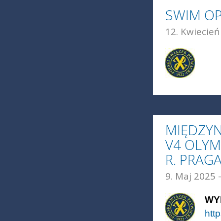
SWIM OP
12. Kwiecień
MIĘDZY
V4 OLYM
R. PRAG
9. Maj 2025 -
WY
htt