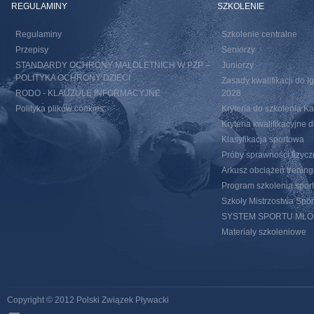
REGULAMINY
SZKOLENIE
Regulaminy
Szkolenie centralne
Przepisy
Seniorzy
STANDARDY OCHRONY MAŁOLETNICH W PZP –
Juniorzy
POLITYKA OCHRONY DZIECI
Zasady kwalifikacji do I
RODO - KLAUZULE INFORMACYJNE
2028
Polityka plików cookies
Kryteria do szkolenia 
Kryteria kwalifikacyjn
Klasyfikacja sportowa
Próby sprawności fizycz
Arkusz obciążeń trenin
Program szkolenia spor
Szkoły Mistrzostwa Spo
SYSTEM SPORTU MŁ
Materiały szkoleniowe
Copyright © 2012 Polski Związek Pływacki