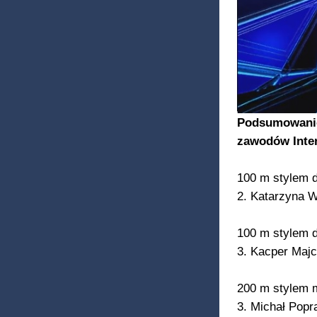
Podsumowanie 
zawodów Inter
100 m stylem 
2. Katarzyna W
100 m stylem 
3. Kacper Majc
200 m stylem
3. Michał Popr