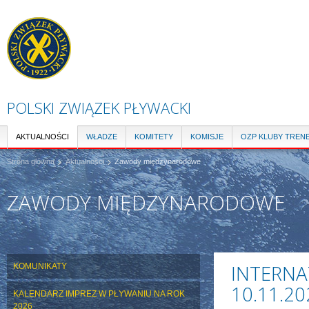
Pr
do
tre
POLSKI ZWIĄZEK PŁYWACKI
AKTUALNOŚCI
WŁADZE
KOMITETY
KOMISJE
OZP KLUBY TREN
Strona główna
Aktualności
Zawody międzynarodowe
ZAWODY MIĘDZYNARODOWE
INTERNA
KOMUNIKATY
10.11.2
KALENDARZ IMPREZ W PŁYWANIU NA ROK
2026