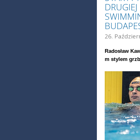
DRUGIEJ
SWIMMIN
BUDAPE
26. Paździer
Radosław Kawę
m stylem grzb