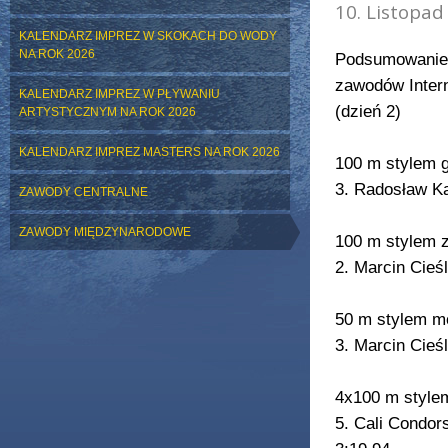
10. Listopad
KALENDARZ IMPREZ W SKOKACH DO WODY
NA ROK 2026
Podsumowanie s
zawodów Inter
KALENDARZ IMPREZ W PŁYWANIU
(dzień 2)
ARTYSTYCZNYM NA ROK 2026
KALENDARZ IMPREZ MASTERS NA ROK 2026
100 m stylem 
3. Radosław Ka
ZAWODY CENTRALNE
ZAWODY MIĘDZYNARODOWE
100 m stylem
2. Marcin Cieś
50 m stylem m
3. Marcin Cieś
4x100 m style
5. Cali Condor