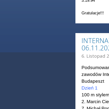
3:19.94
Gratulacje!!!
INTERNA
06.11.2
6. Listopad 
Podsumowanie
zawodów Int
Budapeszt
Dzień 1
100 m style
2. Marcin Cie
7. Michał Po