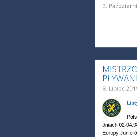
2. Październ
MISTRZ
PŁYWAN
8. Lipiec 201
List
Pols
dniach 02-04.0
Europy Junioró