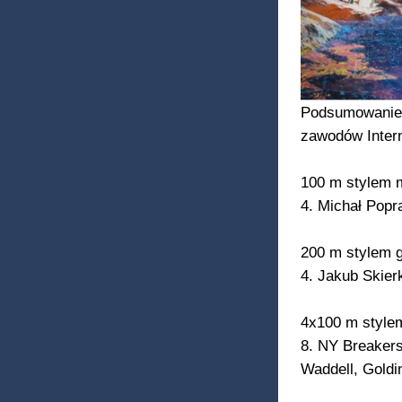
Podsumowanie s
zawodów Intern
100 m stylem
4. Michał Popr
200 m stylem 
4. Jakub Skier
4x100 m style
8. NY Breakers
Waddell, Goldi