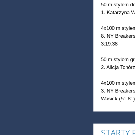
50 m stylem d
1. Katarzyna W
4x100 m style
8. NY Breakers
3:19.38
50 m stylem gr
2. Alicja Tchó
4x100 m style
3. NY Breakers
Wasick (51.81)
STARTY