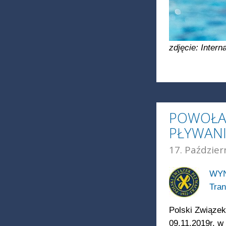
zdjęcie: Inter
POWOŁAN
PŁYWANI
17. Paździer
WYN
Tran
Polski Związek
09.11.2019r. w