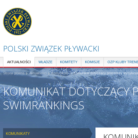
Pr
do
tre
POLSKI ZWIĄZEK PŁYWACKI
AKTUALNOŚCI
WŁADZE
KOMITETY
KOMISJE
OZP KLUBY TREN
Strona główna
Aktualności
Komunikaty
Komunikat dotyczący procedury wysyłani
KOMUNIKAT DOTYCZĄCY 
SWIMRANKINGS
KOMUNIKATY
KOMUNIK