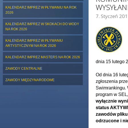
WYSYŁAN
KALENDARZ IMPREZ W PŁYWANIU NA ROK
2026
7. Styczeń 201
ZDJĘCIE GŁÓWNE:
KALENDARZ IMPREZ W SKOKACH DO WODY
NA ROK 2026
KALENDARZ IMPREZ W PŁYWANIU
ARTYSTYCZNYM NA ROK 2026
KALENDARZ IMPREZ MASTERS NA ROK 2026
dnia 15 lutego 2
ZAWODY CENTRALNE
Od dnia 16 lute
ZAWODY MIĘDZYNARODOWE
zgłoszenia prze
Swimrankingu. 
program w SEL,
wyłącznie wyni
status AKTYW
zawodów pliku
odrzucone i ni