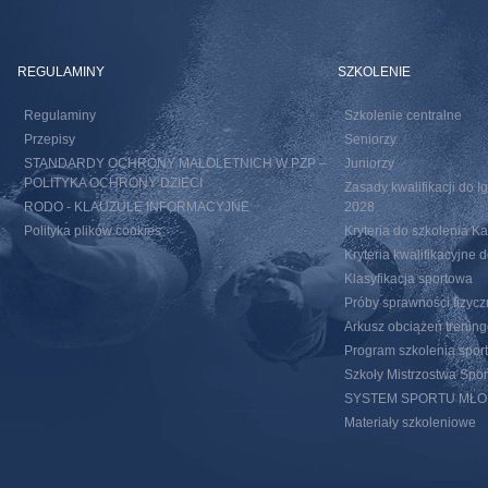
REGULAMINY
SZKOLENIE
Regulaminy
Szkolenie centralne
Przepisy
Seniorzy
STANDARDY OCHRONY MAŁOLETNICH W PZP –
Juniorzy
POLITYKA OCHRONY DZIECI
Zasady kwalifikacji do I
RODO - KLAUZULE INFORMACYJNE
2028
Polityka plików cookies
Kryteria do szkolenia 
Kryteria kwalifikacyjn
Klasyfikacja sportowa
Próby sprawności fizycz
Arkusz obciążeń trenin
Program szkolenia spor
Szkoły Mistrzostwa Spo
SYSTEM SPORTU MŁ
Materiały szkoleniowe