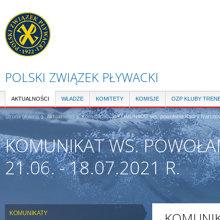
Pr
do
tre
POLSKI ZWIĄZEK PŁYWACKI
AKTUALNOŚCI
WŁADZE
KOMITETY
KOMISJE
OZP KLUBY TREN
Strona główna
Aktualności
Komunikaty
KOMUNIKAT ws. powołania Kadry Narodowej
KOMUNIKAT WS. POWOŁAN
21.06. - 18.07.2021 R.
KOMUNIKATY
KOMUNIK