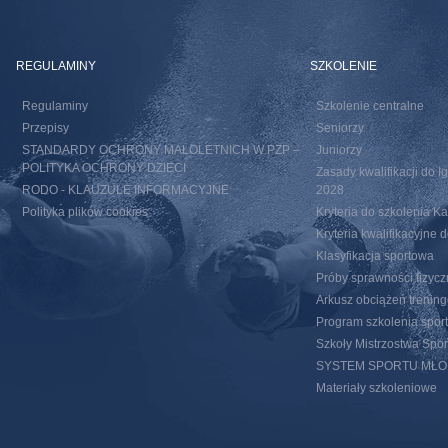
REGULAMINY
SZKOLENIE
Regulaminy
Szkolenie centralne
Przepisy
Seniorzy
STANDARDY OCHRONY MAŁOLETNICH W PZP –
Juniorzy
POLITYKA OCHRONY DZIECI
Zasady kwalifikacji do I
RODO - KLAUZULE INFORMACYJNE
2028
Polityka plików cookies
Kryteria do szkolenia 
Kryteria kwalifikacyjn
Klasyfikacja sportowa
Próby sprawności fizycz
Arkusz obciążeń trenin
Program szkolenia spor
Szkoły Mistrzostwa Spo
SYSTEM SPORTU MŁ
Materiały szkoleniowe