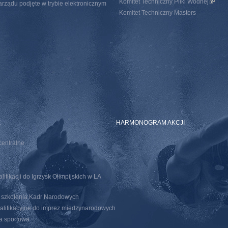
Komitet Techniczny Piłki Wodnej
(link i
rządu podjęte w trybie elektronicznym
Komitet Techniczny Masters
E
HARMONOGRAM AKCJI
centralne
ifikacji do Igrzysk Olimpijskich w LA
o szkolenia Kadr Narodowych
walifikacyjne do imprez miedzynarodowych
ja sportowa