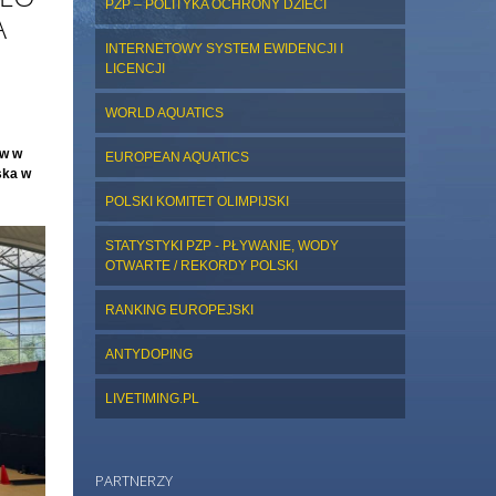
PZP – POLITYKA OCHRONY DZIECI
A
INTERNETOWY SYSTEM EWIDENCJI I
LICENCJI
WORLD AQUATICS
ów w
EUROPEAN AQUATICS
ska w
POLSKI KOMITET OLIMPIJSKI
STATYSTYKI PZP - PŁYWANIE, WODY
OTWARTE / REKORDY POLSKI
RANKING EUROPEJSKI
ANTYDOPING
LIVETIMING.PL
PARTNERZY