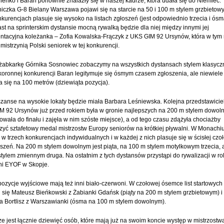
enko i Baran ponownie znalazły się w naszej kadrze, która udała się do Niemiec.
czka G-8 Bielany Warszawa pojawi się na starcie na 50 i 100 m stylem grzbietow
kurencjach plasuje się wysoko na listach zgłoszeń (jest odpowiednio trzecia i ósm
st na sprinterskim dystansie mocną rywalką będzie dla niej między innymi jej
ntacyjna koleżanka – Zofia Kowalska-Frączyk z UKS GIM 92 Ursynów, która w tym 
 mistrzynią Polski seniorek w tej konkurencji.
 żabkarkę Górnika Sosnowiec zobaczymy na wszystkich dystansach stylem klasyc
koronnej konkurencji Baran legitymuje się ósmym czasem zgłoszenia, ale niewiele 
a się na 100 metrów (dziewiąta pozycja).
zanse na wysokie lokaty będzie miała Barbara Leśniewska. Kolejna przedstawicie
M 92 Ursynów już przed rokiem była w gronie najlepszych na 200 m stylem dowol
wała do finału i zajęła w nim szóste miejsce), a od tego czasu zdążyła chociażby
yć sztafetowy medal mistrzostw Europy seniorów na krótkiej pływalni. W Monach
 w trzech konkurencjach indywidualnych i w każdej z nich plasuje się w ścisłej cz
łoszeń. Na 200 m stylem dowolnym jest piąta, na 100 m stylem motylkowym trzecia, 
tylem zmiennym druga. Na ostatnim z tych dystansów przystąpi do rywalizacji w rol
ni EYOF w Skopje.
ozycje wyjściowe mają też inni biało-czerwoni. W czołowej ósemce list startowych
i się Mateusz Bieńkowski z Żabianki Gdańsk (piąty na 200 m stylem grzbietowym) i
a Bortlisz z Warszawianki (ósma na 100 m stylem dowolnym).
e jest łącznie dziewięć osób, które mają już na swoim koncie występ w mistrzostw