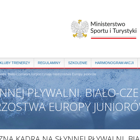
Przejdź
do
treści
 KLUBY TRENERZY
REGULAMINY
SZKOLENIE
HARMONOGRAM AKCJI
walni. Biało-czerwoni rozpoczynają mistrzostwa Europy juniorów
YNNEJ PŁYWALNI. BIAŁO-CZ
RZOSTWA EUROPY JUNIOR
ZNA KADRA NA SŁYNNEJ PŁYWALNI. BI