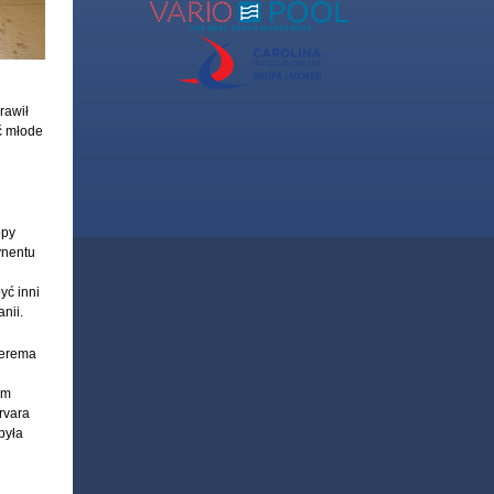
rawił
ć młode
opy
ynentu
yć inni
nii.
terema
um
rvara
była