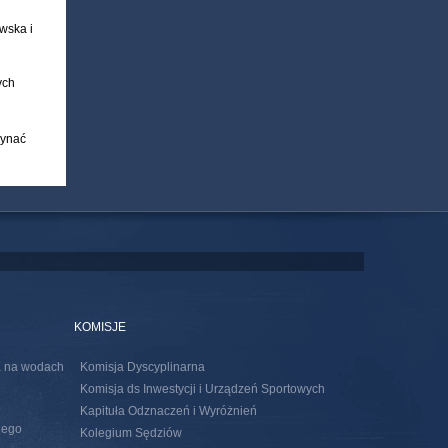
i
wska i
ych
zynać
KOMISJE
ia na wodach
Komisja Dyscyplinarna
Komisja ds Inwestycji i Urządzeń Sportowych
Kapituła Odznaczeń i Wyróżnień
nego
Kolegium Sędziów