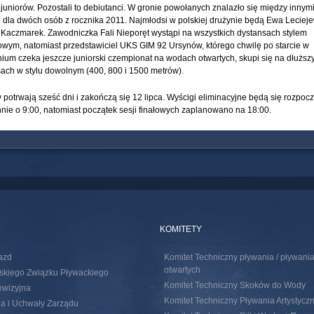
juniorów. Pozostali to debiutanci. W gronie powołanych znalazło się między innym
 dla dwóch osób z rocznika 2011. Najmłodsi w polskiej drużynie będą Ewa Lecieje
 Kaczmarek. Zawodniczka Fali Nieporęt wystąpi na wszystkich dystansach stylem
owym, natomiast przedstawiciel UKS GIM 92 Ursynów, którego chwilę po starcie w
um czeka jeszcze juniorski czempionat na wodach otwartych, skupi się na dłuższ
ach w stylu dowolnym (400, 800 i 1500 metrów).
potrwają sześć dni i zakończą się 12 lipca. Wyścigi eliminacyjne będą się rozpoc
nie o 9:00, natomiast początek sesji finałowych zaplanowano na 18:00.
KOMITETY
azd
Komitet Techniczny pływania / pływan
otwartych
skiego Związku Pływackiego
Komitet Techniczny Skoków do Wody
ewizyjna
Komitet Techniczny Pływania Artystycz
a i Uchwały Zarządu