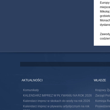
Europy 
miejsce
Mikołaj
grzbiet
Monachi
dystans
Zawody 
codzien
AKTUALNOŚCI
WŁADZE
Komunikaty
Krajowy Zj
KALENDARZ IMPREZ W PŁYWANIU NA ROK 2026
Zarząd Pol
Kalendarz imprez w skokach do wody na rok 2026
Komisja R
Kalendarz imprez w pływaniu artystycznym na rok
Posiedzeni