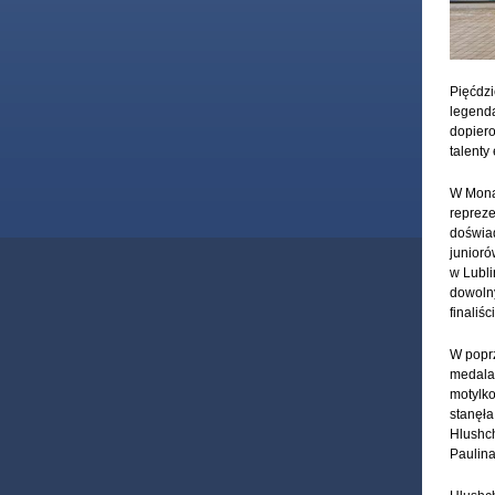
Pięćdzi
legenda
dopier
talenty
W Monac
repreze
doświad
junioró
w Lubli
dowolny
finaliś
W poprz
medalam
motylko
stanęła
Hlushch
Paulina