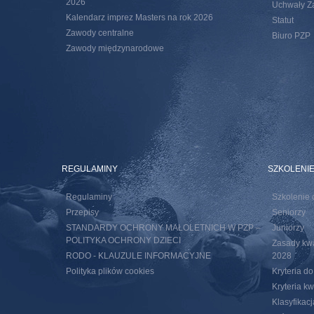
2026
Uchwały Za
Kalendarz imprez Masters na rok 2026
Statut
Zawody centralne
Biuro PZP
Zawody międzynarodowe
REGULAMINY
SZKOLENI
Regulaminy
Szkolenie 
Przepisy
Seniorzy
STANDARDY OCHRONY MAŁOLETNICH W PZP –
Juniorzy
POLITYKA OCHRONY DZIECI
Zasady kwal
RODO - KLAUZULE INFORMACYJNE
2028
Polityka plików cookies
Kryteria d
Kryteria k
Klasyfikac