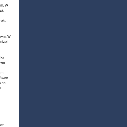
ym. W
a),
roku
znym. W
niżej
lka
nym
ium
ołówce
a na
i
ach