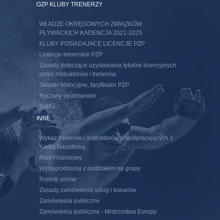
s external)
OZP KLUBY TRENERZY
WŁADZE OKRĘGOWYCH ZWIĄZKÓW
PŁYWACKICH KADENCJA 2021-2025
KLUBY POSIADAJACE LICENCJE PZP
Licencje trenerskie PZP
Zasady dotyczące uzyskiwania tytułów licencyjnych
przez instruktorów i trenerów.
Składki licencyjne, taryfikator PZP
Ryczałty sędziowskie
SMSy
INNE
Wykaz trenerów i instruktorów współpracujących z
Kadrą Narodową
Plan Finansowy
Wynagrodzenia z podziałem na grupy
Rejestr umów
Zasady zamówienia usług i towarów
Zamówienia publiczne
Zamówienia publiczne - Mistrzostwa Europy