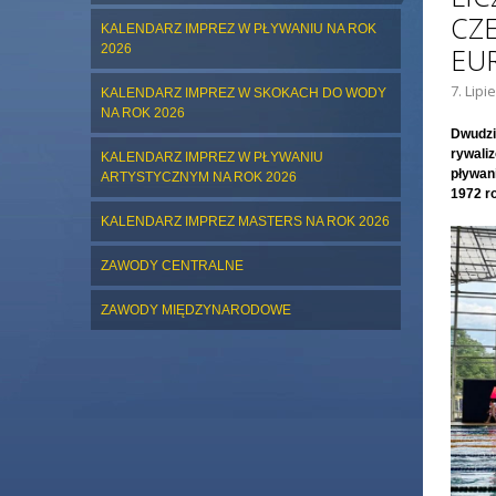
CZ
KALENDARZ IMPREZ W PŁYWANIU NA ROK
2026
EU
7. Lipi
KALENDARZ IMPREZ W SKOKACH DO WODY
NA ROK 2026
Dwudzi
rywali
KALENDARZ IMPREZ W PŁYWANIU
pływan
ARTYSTYCZNYM NA ROK 2026
1972 r
KALENDARZ IMPREZ MASTERS NA ROK 2026
ZAWODY CENTRALNE
ZAWODY MIĘDZYNARODOWE