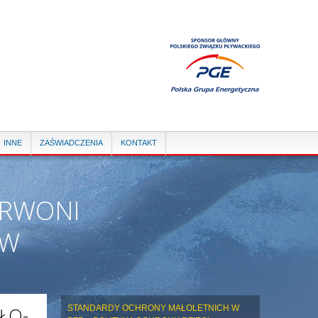
INNE
ZAŚWIADCZENIA
KONTAKT
ERWONI
ÓW
AŁO-
STANDARDY OCHRONY MAŁOLETNICH W