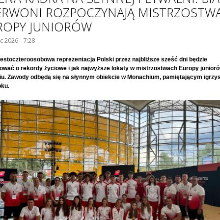
ERWONI ROZPOCZYNAJĄ MISTRZOSTW
ROPY JUNIORÓW
ec 2026 - 7:28
estoczteroosobowa reprezentacja Polski przez najbliższe sześć dni będzie
zować o rekordy życiowe i jak najwyższe lokaty w mistrzostwach Europy junior
iu. Zawody odbędą się na słynnym obiekcie w Monachium, pamiętającym igrzy
oku.