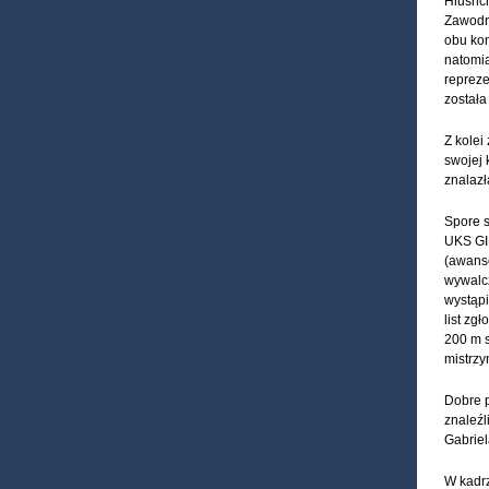
Hlushch
Zawodni
obu kon
natomia
repreze
została
Z kolei
swojej 
znalazł
Spore s
UKS GI
(awanso
wywalcz
wystąpi
list zg
200 m s
mistrzy
Dobre p
znaleźl
Gabriel
W kadrz