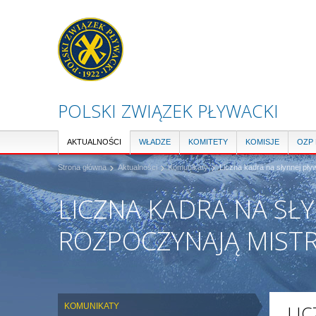
POLSKI ZWIĄZEK PŁYWACKI
AKTUALNOŚCI
WŁADZE
KOMITETY
KOMISJE
OZP
Strona główna
Aktualności
Komunikaty
Liczna kadra na słynnej pły
LICZNA KADRA NA SŁ
ROZPOCZYNAJĄ MIST
KOMUNIKATY
LIC