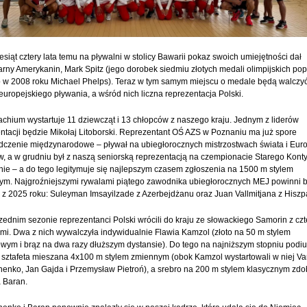
esiąt cztery lata temu na pływalni w stolicy Bawarii pokaz swoich umiejętności dał
rny Amerykanin, Mark Spitz (jego dorobek siedmiu złotych medali olimpijskich pop
o w 2008 roku Michael Phelps). Teraz w tym samym miejscu o medale będą walczy
 europejskiego pływania, a wśród nich liczna reprezentacja Polski.
hium wystartuje 11 dziewcząt i 13 chłopców z naszego kraju. Jednym z liderów
ntacji będzie Mikołaj Litoborski. Reprezentant OŚ AZS w Poznaniu ma już spore
czenie międzynarodowe – pływał na ubiegłorocznych mistrzostwach świata i Eur
w, a w grudniu był z naszą seniorską reprezentacją na czempionacie Starego Kont
nie – a do tego legitymuje się najlepszym czasem zgłoszenia na 1500 m stylem
m. Najgroźniejszymi rywalami piątego zawodnika ubiegłorocznych MEJ powinni b
ci z 2025 roku: Suleyman Imsayilzade z Azerbejdżanu oraz Juan Vallmitjana z Hiszpa
ednim sezonie reprezentanci Polski wrócili do kraju ze słowackiego Samorin z cz
i. Dwa z nich wywalczyła indywidualnie Flawia Kamzol (złoto na 50 m stylem
wym i brąz na dwa razy dłuższym dystansie). Do tego na najniższym stopniu podi
 sztafeta mieszana 4x100 m stylem zmiennym (obok Kamzol wystartowali w niej Va
enko, Jan Gajda i Przemysław Pietroń), a srebro na 200 m stylem klasycznym zdo
 Baran.