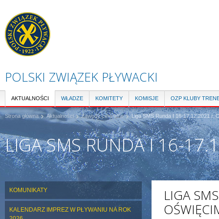
Pr
do
tre
POLSKI ZWIĄZEK PŁYWACKI
AKTUALNOŚCI
WŁADZE
KOMITETY
KOMISJE
OZP KLUBY TREN
Strona główna
Aktualności
Zawody centralne
Liga SMS Runda I 16-17.12.2021 r. 
LIGA SMS RUNDA I 16-17.
KOMUNIKATY
LIGA SMS
OŚWIĘCI
KALENDARZ IMPREZ W PŁYWANIU NA ROK
2026