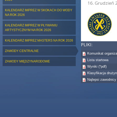
16. Grudzień 
ZDJĘCIE GŁÓWNE:
KALENDARZ IMPREZ W SKOKACH DO WODY
NA ROK 2026
KALENDARZ IMPREZ W PŁYWANIU
ARTYSTYCZNYM NA ROK 2026
KALENDARZ IMPREZ MASTERS NA ROK 2026
PLIKI:
ZAWODY CENTRALNE
Komunikat organiz
Lista startowa
ZAWODY MIĘDZYNARODOWE
Wyniki (*pdf)
Klasyfikacja druży
Najlepsi zawodnicy