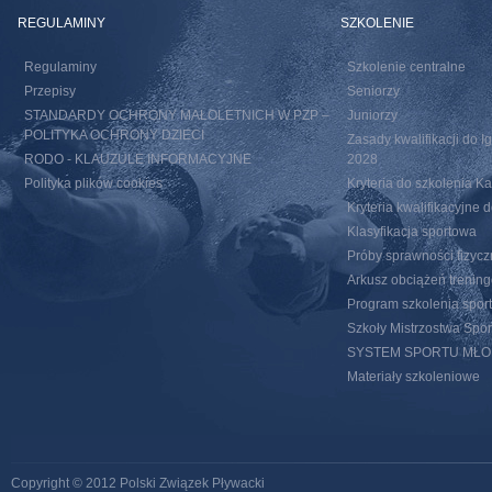
REGULAMINY
SZKOLENIE
Regulaminy
Szkolenie centralne
Przepisy
Seniorzy
STANDARDY OCHRONY MAŁOLETNICH W PZP –
Juniorzy
POLITYKA OCHRONY DZIECI
Zasady kwalifikacji do I
RODO - KLAUZULE INFORMACYJNE
2028
Polityka plików cookies
Kryteria do szkolenia 
Kryteria kwalifikacyjn
Klasyfikacja sportowa
Próby sprawności fizycz
Arkusz obciążeń trenin
Program szkolenia spor
Szkoły Mistrzostwa Spo
SYSTEM SPORTU MŁ
Materiały szkoleniowe
Copyright © 2012 Polski Związek Pływacki