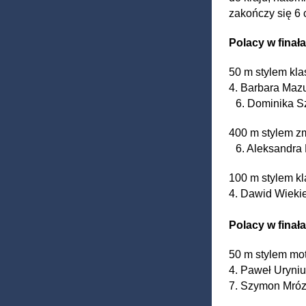
zakończy się 6 
Polacy w fina
50 m stylem kl
4. Barbara Maz
6. Dominika S
400 m stylem z
6. Aleksandra
100 m stylem 
4. Dawid Wieki
Polacy w fina
50 m stylem m
4. Paweł Uryn
7. Szymon Mró