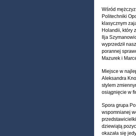
Wśród mężczyzn
Politechniki Op
klasycznym zają
Holandii, który 
Ilja Szymanowicz
wyprzedził nasz
porannej sprawd
Mazurek i Marce
Miejsce w najle
Aleksandra Kno
stylem zmiennym
osiągnięcie w f
Spora grupa Pol
wspomnianej wc
przedstawicielk
dziewiątą pozyc
okazała się jed