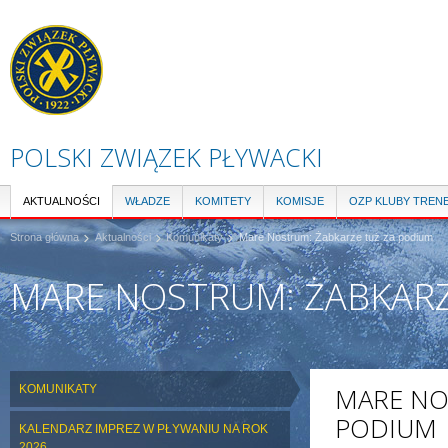
Pr
do
tre
POLSKI ZWIĄZEK PŁYWACKI
AKTUALNOŚCI
WŁADZE
KOMITETY
KOMISJE
OZP KLUBY TREN
Strona główna
Aktualności
Komunikaty
Mare Nostrum: Żabkarze tuż za podium
MARE NOSTRUM: ŻABKARZ
KOMUNIKATY
MARE NO
PODIUM
KALENDARZ IMPREZ W PŁYWANIU NA ROK
2026