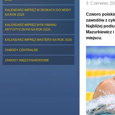
3. Czerwiec 20
KALENDARZ IMPREZ W SKOKACH DO WODY
Czworo polskic
NA ROK 2026
zawodów z cykl
KALENDARZ IMPREZ W PŁYWANIU
Najbliżej podi
ARTYSTYCZNYM NA ROK 2026
Mazurkiewicz i
miejscu.
KALENDARZ IMPREZ MASTERS NA ROK 2026
ZAWODY CENTRALNE
ZAWODY MIĘDZYNARODOWE