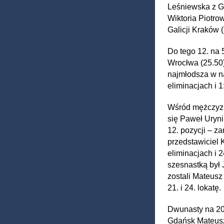
Leśniewska z G
Wiktoria Piotr
Galicji Kraków (
Do tego 12. na 
Wrocłwa (25.50)
najmłodsza w na
eliminacjach i 1
Wśród mężczyzn
się Paweł Uryn
12. pozycji – z
przedstawiciel 
eliminacjach i 
szesnastką był 
zostali Mateusz
21. i 24. lokatę.
Dwunasty na 20
Gdańsk Mateusz