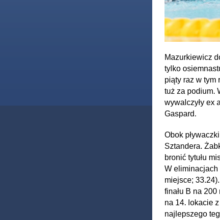
Mazurkiewicz d
tylko osiemnast
piąty raz w tym
tuż za podium. 
wywalczyły ex a
Gaspard.
Obok pływaczki 
Sztandera. Żabk
bronić tytułu mi
W eliminacjach 
miejsce; 33.24)
finału B na 200
na 14. lokacie 
najlepszego teg