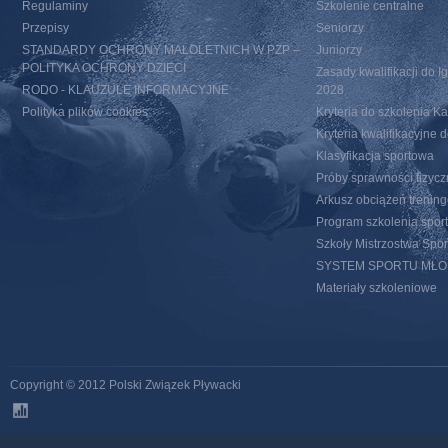
Regulaminy
Szkolenie centralne
Przepisy
Seniorzy
STANDARDY OCHRONY MAŁOLETNICH W PZP –
Juniorzy
POLITYKA OCHRONY DZIECI
Zasady kwalifikacji do I
RODO - KLAUZULE INFORMACYJNE
2028
Polityka plików cookies
Kryteria do szkolenia 
Kryteria kwalifikacyjn
Klasyfikacja sportowa
Próby sprawności fizycz
Arkusz obciążeń trenin
Program szkolenia spor
Szkoły Mistrzostwa Spo
SYSTEM SPORTU MŁ
Materiały szkoleniowe
Copyright © 2012 Polski Związek Pływacki