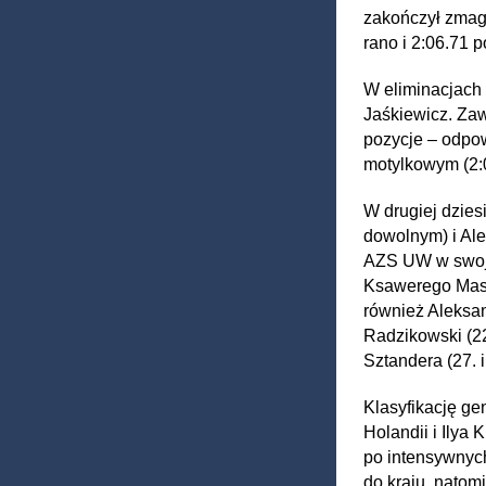
zakończył zmag
rano i 2:06.71 p
W eliminacjach z
Jaśkiewicz. Za
pozycje – odpo
motylkowym (2:0
W drugiej dzies
dowolnym) i Ale
AZS UW w swoje
Ksawerego Masiu
również Aleksa
Radzikowski (22
Sztandera (27. 
Klasyfikację ge
Holandii i Ily
po intensywnych
do kraju, natom