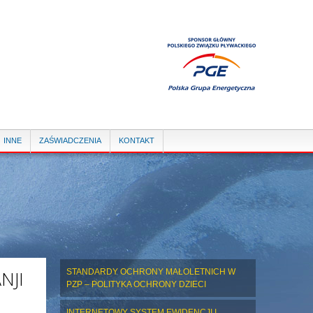
INNE
ZAŚWIADCZENIA
KONTAKT
NJI
STANDARDY OCHRONY MAŁOLETNICH W
PZP – POLITYKA OCHRONY DZIECI
INTERNETOWY SYSTEM EWIDENCJI I