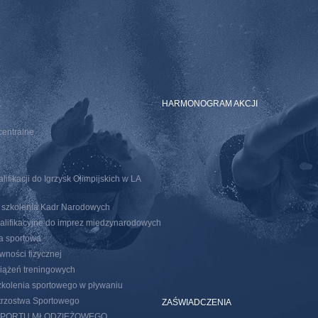
E
HARMONOGRAM AKCJI
centralne
ifikacji do Igrzysk Olimpijskich w LA
o szkolenia Kadr Narodowych
walifikacyjne do imprez miedzynarodowych
ja sportowa
wności fizycznej
iążeń treningowych
kolenia sportowego w pływaniu
trzostwa Sportowego
ZAŚWIADCZENIA
SPORTU MŁODZIEŻOWEGO