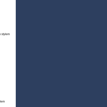
m stylem
ylem