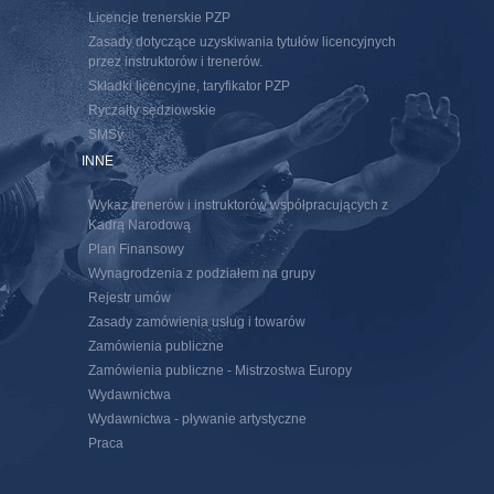
Licencje trenerskie PZP
Zasady dotyczące uzyskiwania tytułów licencyjnych
przez instruktorów i trenerów.
Składki licencyjne, taryfikator PZP
Ryczałty sędziowskie
SMSy
INNE
Wykaz trenerów i instruktorów współpracujących z
Kadrą Narodową
Plan Finansowy
Wynagrodzenia z podziałem na grupy
Rejestr umów
Zasady zamówienia usług i towarów
Zamówienia publiczne
Zamówienia publiczne - Mistrzostwa Europy
Wydawnictwa
Wydawnictwa - pływanie artystyczne
Praca