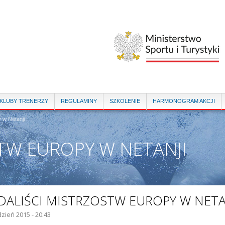
Przejdź
do
treści
 KLUBY TRENERZY
REGULAMINY
SZKOLENIE
HARMONOGRAM AKCJI
 w Netanji
TW EUROPY W NETANJI
DALIŚCI MISTRZOSTW EUROPY W NETA
dzień 2015 - 20:43