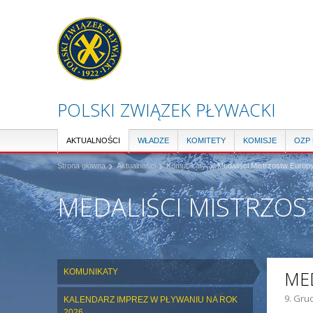
POLSKI ZWIĄZEK PŁYWACKI
AKTUALNOŚCI
WŁADZE
KOMITETY
KOMISJE
OZP
Strona główna
Aktualności
Komunikaty
Medaliści Mistrzostw Europy
MEDALIŚCI MISTRZOS
KOMUNIKATY
ME
9. Gru
KALENDARZ IMPREZ W PŁYWANIU NA ROK
2026