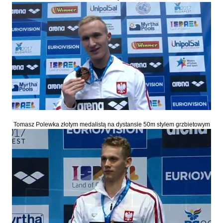
Tomasz Polewka złotym medalistą na dystansie 50m stylem grzbietowym