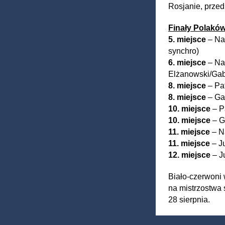
Rosjanie, przed
Finały Polakó
5. miejsce
– Nat
synchro)
6. miejsce
– Nat
Elżanowski/Gabr
8. miejsce
– Pat
8. miejsce
– Gab
10. miejsce
– P
10. miejsce
– G
11. miejsce
– Na
11. miejsce
– Ju
12. miejsce
– J
Biało-czerwoni 
na mistrzostwa 
28 sierpnia.