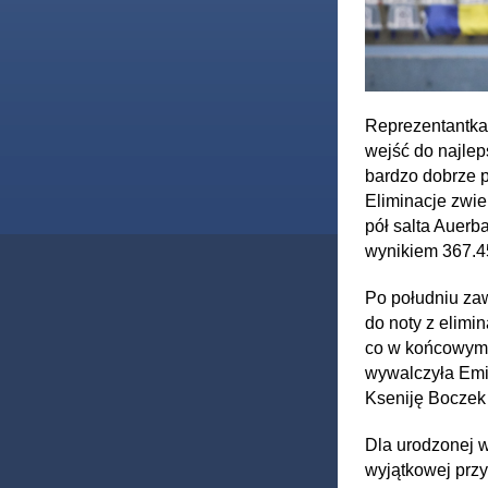
Reprezentantk
wejść do najlep
bardzo dobrze p
Eliminacje zwi
pół salta Auerb
wynikiem 367.45
Po południu zaw
do noty z elimin
co w końcowym r
wywalczyła Emi
Kseniję Boczek 
Dla urodzonej w
wyjątkowej przy