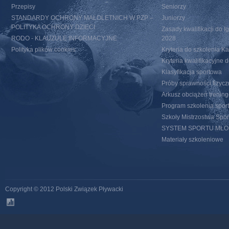
Przepisy
Seniorzy
STANDARDY OCHRONY MAŁOLETNICH W PZP –
Juniorzy
POLITYKA OCHRONY DZIECI
Zasady kwalifikacji do I
RODO - KLAUZULE INFORMACYJNE
2028
Polityka plików cookies
Kryteria do szkolenia 
Kryteria kwalifikacyjn
Klasyfikacja sportowa
Próby sprawności fizycz
Arkusz obciążeń trenin
Program szkolenia spor
Szkoły Mistrzostwa Spo
SYSTEM SPORTU MŁ
Materiały szkoleniowe
Copyright © 2012 Polski Związek Pływacki