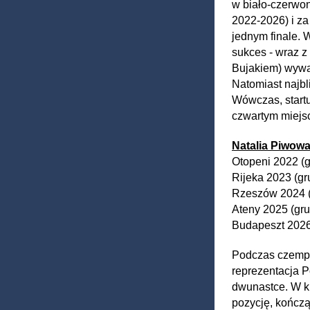
w biało-czerwon
2022-2026) i za
jednym finale. 
sukces - wraz z
Bujakiem) wywa
Natomiast najbl
Wówczas, startu
czwartym miejs
Natalia Piwowa
Otopeni 2022 (
Rijeka 2023 (gr
Rzeszów 2024 (
Ateny 2025 (gru
Budapeszt 2026
Podczas czempi
reprezentacja Po
dwunastce. W k
pozycję, kończą