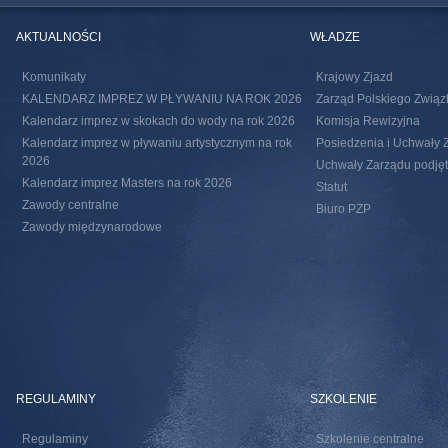
AKTUALNOŚCI
WŁADZE
Komunikaty
Krajowy Zjazd
KALENDARZ IMPREZ W PŁYWANIU NA ROK 2026
Zarząd Polskiego Związ
Kalendarz imprez w skokach do wody na rok 2026
Komisja Rewizyjna
Kalendarz imprez w pływaniu artystycznym na rok
Posiedzenia i Uchwały 
2026
Uchwały Zarządu podjęte
Kalendarz imprez Masters na rok 2026
Statut
Zawody centralne
Biuro PZP
Zawody międzynarodowe
REGULAMINY
SZKOLENIE
Regulaminy
Szkolenie centralne