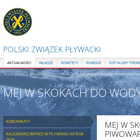
Pr
do
tre
POLSKI ZWIĄZEK PŁYWACKI
AKTUALNOŚCI
WŁADZE
KOMITETY
KOMISJE
OZP KLUBY TREN
Strona główna
Aktualności
Komunikaty
MEJ w skokach do wody: Ostatni finał Piw
MEJ W SKOKACH DO WODY:
KOMUNIKATY
MEJ W S
PIWOWAR
KALENDARZ IMPREZ W PŁYWANIU NA ROK
2026