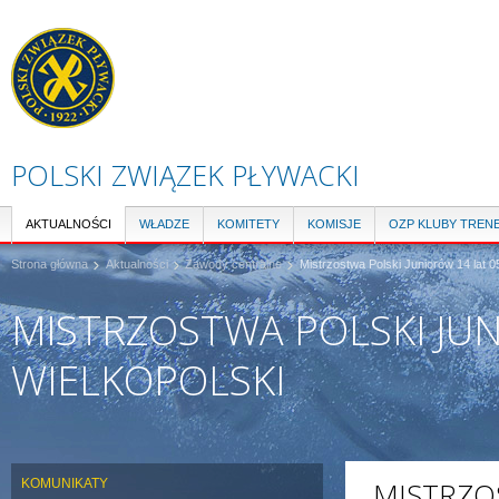
Pr
do
tre
POLSKI ZWIĄZEK PŁYWACKI
AKTUALNOŚCI
WŁADZE
KOMITETY
KOMISJE
OZP KLUBY TREN
Strona główna
Aktualności
Zawody centralne
Mistrzostwa Polski Juniorów 14 lat 
MISTRZOSTWA POLSKI JUN
WIELKOPOLSKI
KOMUNIKATY
MISTRZO