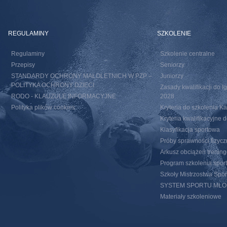
REGULAMINY
SZKOLENIE
Regulaminy
Szkolenie centralne
Przepisy
Seniorzy
STANDARDY OCHRONY MAŁOLETNICH W PZP –
Juniorzy
POLITYKA OCHRONY DZIECI
Zasady kwalifikacji do I
RODO - KLAUZULE INFORMACYJNE
2028
Polityka plików cookies
Kryteria do szkolenia 
Kryteria kwalifikacyjn
Klasyfikacja sportowa
Próby sprawności fizycz
Arkusz obciążeń trenin
Program szkolenia spor
Szkoły Mistrzostwa Spo
SYSTEM SPORTU MŁ
Materiały szkoleniowe