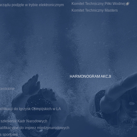
Komitet Techniczny Piłki Wodnej
(link i
rządu podjęte w trybie elektronicznym
Komitet Techniczny Masters
E
HARMONOGRAM AKCJI
centralne
ifikacji do Igrzysk Olimpijskich w LA
o szkolenia Kadr Narodowych
walifikacyjne do imprez miedzynarodowych
ja sportowa