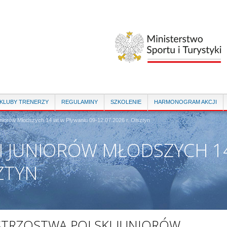
Przejdź
do
treści
 KLUBY TRENERZY
REGULAMINY
SZKOLENIE
HARMONOGRAM AKCJI
niorów Młodszych 14 lat w Pływaniu 09-12.07.2026 r. Olsztyn
I JUNIORÓW MŁODSZYCH 1
SZTYN
STRZOSTWA POLSKI JUNIORÓW