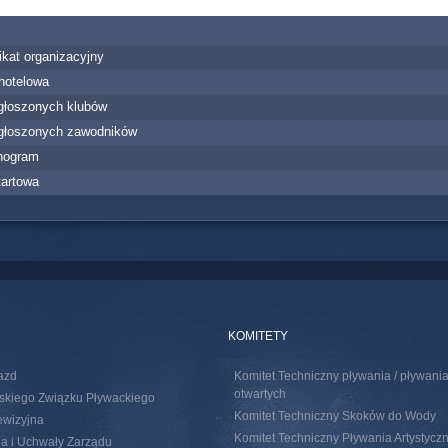
kat organizacyjny
 hotelowa
zgłoszonych klubów
zgłoszonych zawodników
nogram
tartowa
KOMITETY
azd
Komitet Techniczny pływania / pływan
otwartych
skiego Związku Pływackiego
Komitet Techniczny Skoków do Wody
ewizyjna
Komitet Techniczny Pływania Artystycz
a i Uchwały Zarządu