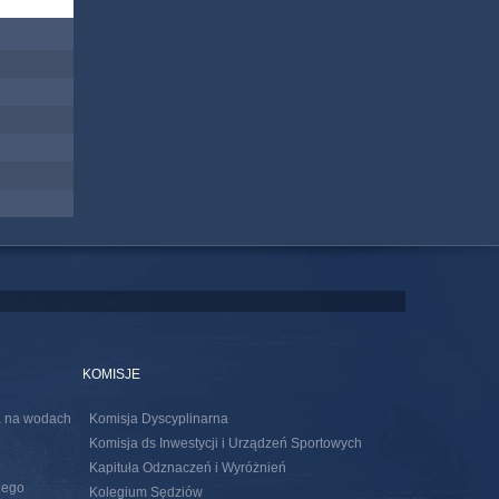
KOMISJE
ia na wodach
Komisja Dyscyplinarna
Komisja ds Inwestycji i Urządzeń Sportowych
Kapituła Odznaczeń i Wyróżnień
nego
Kolegium Sędziów