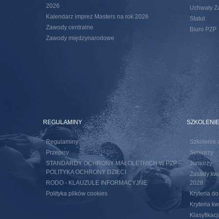
2026
Uchwały Za
Kalendarz imprez Masters na rok 2026
Statut
Zawody centralne
Biuro PZP
Zawody międzynarodowe
REGULAMINY
SZKOLENI
Regulaminy
Szkolenie 
Przepisy
Seniorzy
STANDARDY OCHRONY MAŁOLETNICH W PZP –
Juniorzy
POLITYKA OCHRONY DZIECI
Zasady kwal
RODO - KLAUZULE INFORMACYJNE
2028
Polityka plików cookies
Kryteria d
Kryteria k
Klasyfikac