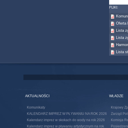
PLIKI:
Komuni
Oferta
Lista 
Lista 
Harmo
Lista s
AKTUALNOŚCI
WŁADZE
Komunikaty
Krajowy Zj
KALENDARZ IMPREZ W PŁYWANIU NA ROK 2026
Zarząd Pol
Kalendarz imprez w skokach do wody na rok 2026
Komisja R
Kalendarz imprez w pływaniu artystycznym na rok
Posiedzeni