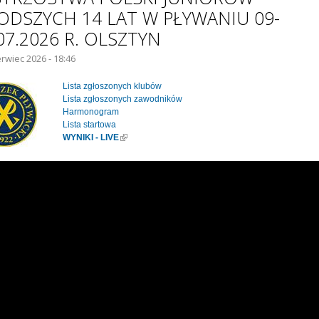
ODSZYCH 14 LAT W PŁYWANIU 09-
07.2026 R. OLSZTYN
erwiec 2026 - 18:46
IE GŁÓWNE:
Lista zgłoszonych klubów
Lista zgłoszonych zawodników
Harmonogram
Lista startowa
WYNIKI - LIVE
(link is external)