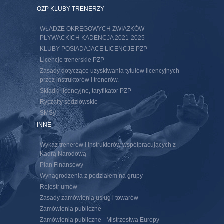
s external)
OZP KLUBY TRENERZY
WŁADZE OKRĘGOWYCH ZWIĄZKÓW
PŁYWACKICH KADENCJA 2021-2025
KLUBY POSIADAJACE LICENCJE PZP
Licencje trenerskie PZP
Zasady dotyczące uzyskiwania tytułów licencyjnych
przez instruktorów i trenerów.
Składki licencyjne, taryfikator PZP
Ryczałty sędziowskie
SMSy
INNE
Wykaz trenerów i instruktorów współpracujących z
Kadrą Narodową
Plan Finansowy
Wynagrodzenia z podziałem na grupy
Rejestr umów
Zasady zamówienia usług i towarów
Zamówienia publiczne
Zamówienia publiczne - Mistrzostwa Europy