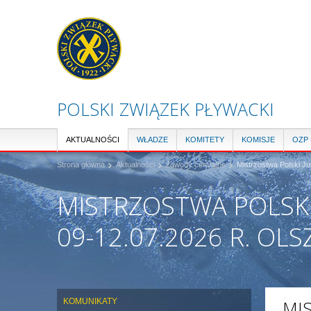
POLSKI ZWIĄZEK PŁYWACKI
AKTUALNOŚCI
WŁADZE
KOMITETY
KOMISJE
OZP
Strona główna
Aktualności
Zawody centralne
Mistrzostwa Polski Ju
MISTRZOSTWA POLSK
09-12.07.2026 R. OL
KOMUNIKATY
MI