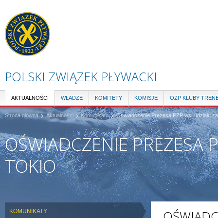
Pr
do
tre
POLSKI ZWIĄZEK PŁYWACKI
AKTUALNOŚCI
WŁADZE
KOMITETY
KOMISJE
OZP KLUBY TREN
Strona główna
Aktualności
Komunikaty
Oświadczenie Prezesa PZP ws. udziału z
OŚWIADCZENIE PREZESA 
TOKIO
KOMUNIKATY
OŚWIADCZ