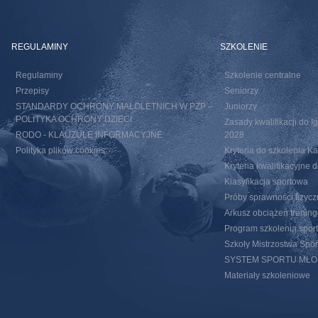
REGULAMINY
SZKOLENIE
Regulaminy
Szkolenie centralne
Przepisy
Seniorzy
STANDARDY OCHRONY MAŁOLETNICH W PZP –
Juniorzy
POLITYKA OCHRONY DZIECI
Zasady kwalifikacji do I
RODO - KLAUZULE INFORMACYJNE
2028
Polityka plików cookies
Kryteria do szkolenia 
Kryteria kwalifikacyjn
Klasyfikacja sportowa
Próby sprawności fizycz
Arkusz obciążeń trenin
Program szkolenia spor
Szkoły Mistrzostwa Spo
SYSTEM SPORTU MŁ
Materiały szkoleniowe