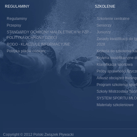
REGULAMINY
SZKOLENIE
Regulaminy
Szkolenie centralne
Przepisy
Seniorzy
STANDARDY OCHRONY MAŁOLETNICH W PZP –
Juniorzy
POLITYKA OCHRONY DZIECI
Zasady kwalifikacji do I
RODO - KLAUZULE INFORMACYJNE
2028
Polityka plików cookies
Kryteria do szkolenia 
Kryteria kwalifikacyjn
Klasyfikacja sportowa
Próby sprawności fizycz
Arkusz obciążeń trenin
Program szkolenia spor
Szkoły Mistrzostwa Spo
SYSTEM SPORTU MŁ
Materiały szkoleniowe
Copyright © 2012 Polski Związek Pływacki