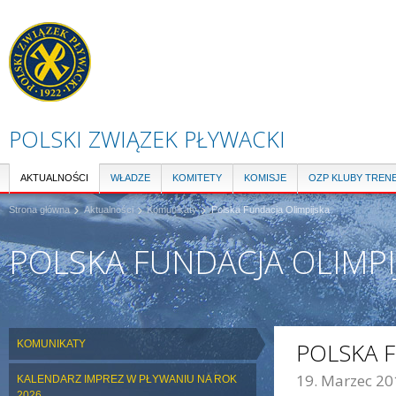
Pr
do
tre
POLSKI ZWIĄZEK PŁYWACKI
AKTUALNOŚCI
WŁADZE
KOMITETY
KOMISJE
OZP KLUBY TREN
Strona główna
Aktualności
Komunikaty
Polska Fundacja Olimpijska
POLSKA FUNDACJA OLIMPI
KOMUNIKATY
POLSKA F
19. Marzec 20
KALENDARZ IMPREZ W PŁYWANIU NA ROK
ZDJĘCIE GŁÓWNE:
2026