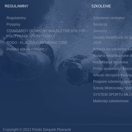
REGULAMINY
SZKOLENIE
Regulaminy
Szkolenie centralne
Przepisy
Seniorzy
STANDARDY OCHRONY MAŁOLETNICH W PZP –
Juniorzy
POLITYKA OCHRONY DZIECI
Zasady kwalifikacji do I
RODO - KLAUZULE INFORMACYJNE
2028
Polityka plików cookies
Kryteria do szkolenia 
Kryteria kwalifikacyjn
Klasyfikacja sportowa
Próby sprawności fizycz
Arkusz obciążeń trenin
Program szkolenia spor
Szkoły Mistrzostwa Spo
SYSTEM SPORTU MŁ
Materiały szkoleniowe
Copyright © 2012 Polski Związek Pływacki