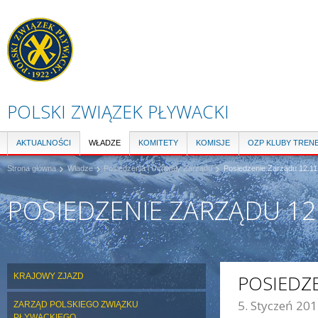
Pr
do
tre
POLSKI ZWIĄZEK PŁYWACKI
AKTUALNOŚCI
WŁADZE
KOMITETY
KOMISJE
OZP KLUBY TREN
Strona główna
Władze
Posiedzenia i Uchwały Zarządu
Posiedzenie Zarządu 12.11.
POSIEDZENIE ZARZĄDU 12
KRAJOWY ZJAZD
POSIEDZE
5. Styczeń 201
ZARZĄD POLSKIEGO ZWIĄZKU
ZDJĘCIE GŁÓWNE:
PŁYWACKIEGO