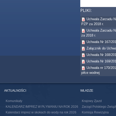
PLIKI:
Uchwała Zarzadu Nr
PZP za 2018 r.
Uchwała Zarzadu Nr
za 2018 r.
Uchwała Nr 167/201
Załącznik do Uchwa
Uchwała Nr 168/201
Uchwała Nr 169/201
Uchwała nr 170/201
piłce wodnej
AKTUALNOŚCI
WŁADZE
Komunikaty
Krajowy Zjazd
KALENDARZ IMPREZ W PŁYWANIU NA ROK 2026
Zarząd Polskiego Związ
Kalendarz imprez w skokach do wody na rok 2026
Komisja Rewizyjna