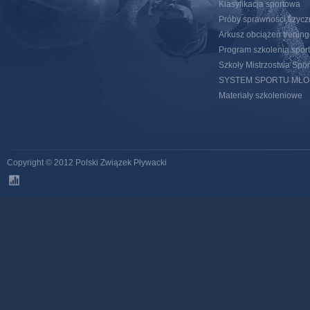
Klasyfikacja sportowa
Próby sprawności fizycz
Arkusz obciążeń trenin
Program szkolenia spor
Szkoły Mistrzostwa Spo
SYSTEM SPORTU MŁ
Materiały szkoleniowe
Copyright © 2012 Polski Związek Pływacki
stats