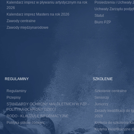
Kalendarz imprez w pływaniu artystycznym na rok
Posiedzenia i Uchwały 
2026
Uchwały Zarządu podjęte
Kalendarz imprez Masters na rok 2026
Statut
Zawody centralne
Biuro PZP
Zawody międzynarodowe
REGULAMINY
SZKOLENIE
Regulaminy
Szkolenie centralne
Przepisy
Seniorzy
STANDARDY OCHRONY MAŁOLETNICH W PZP –
Juniorzy
POLITYKA OCHRONY DZIECI
Zasady kwalifikacji do I
RODO - KLAUZULE INFORMACYJNE
2028
Polityka plików cookies
Kryteria do szkolenia 
Kryteria kwalifikacyjn