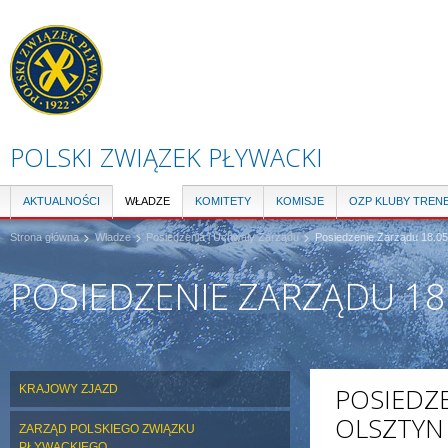
Pr
do
tre
POLSKI ZWIĄZEK PŁYWACKI
AKTUALNOŚCI
WŁADZE
KOMITETY
KOMISJE
OZP KLUBY TREN
Strona główna
Władze
Posiedzenia i Uchwały Zarządu
Posiedzenie Zarządu 18.05
POSIEDZENIE ZARZĄDU 18
KRAJOWY ZJAZD
POSIEDZE
OLSZTYN
ZARZĄD POLSKIEGO ZWIĄZKU
PŁYWACKIEGO