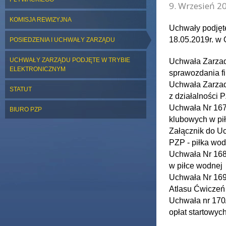
9. Wrzesień 20
KOMISJA REWIZYJNA
Uchwały podjęt
18.05.2019r. w 
POSIEDZENIA I UCHWAŁY ZARZĄDU
UCHWAŁY ZARZĄDU PODJĘTE W TRYBIE
Uchwała Zarzad
ELEKTRONICZNYM
sprawozdania f
Uchwała Zarzad
STATUT
z działalności 
Uchwała Nr 167
BIURO PZP
klubowych w pi
Załącznik do U
PZP - piłka wo
Uchwała Nr 168
w piłce wodnej
Uchwała Nr 169
Atlasu Ćwiczeń
Uchwała nr 170
opłat startowyc