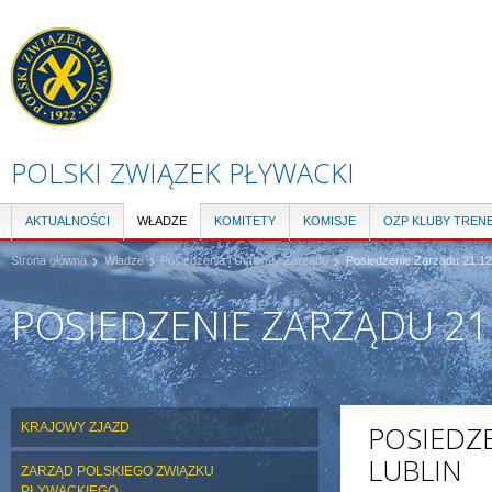
Pr
do
tre
POLSKI ZWIĄZEK PŁYWACKI
AKTUALNOŚCI
WŁADZE
KOMITETY
KOMISJE
OZP KLUBY TREN
Strona główna
Władze
Posiedzenia i Uchwały Zarządu
Posiedzenie Zarządu 21.12.
POSIEDZENIE ZARZĄDU 21.
KRAJOWY ZJAZD
POSIEDZE
LUBLIN
ZARZĄD POLSKIEGO ZWIĄZKU
PŁYWACKIEGO