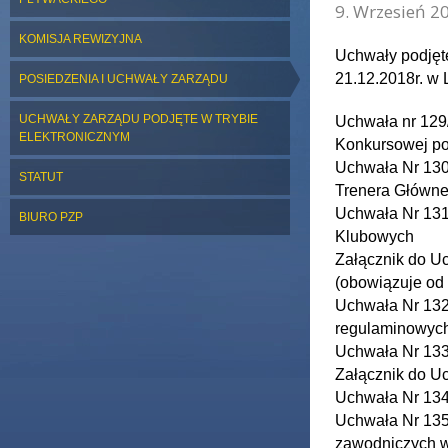
9. Wrzesień 20
KOMISJA REWIZYJNA
Uchwały podjęt
21.12.2018r. w 
POSIEDZENIA I UCHWAŁY ZARZĄDU
UCHWAŁY ZARZĄDU PODJĘTE W TRYBIE
Uchwała nr 129
ELEKTRONICZNYM
Konkursowej po
Uchwała Nr 130
STATUT
Trenera Główn
Uchwała Nr 131
BIURO PZP
Klubowych
Załącznik do U
(obowiązuje od 
Uchwała Nr 132
regulaminowyc
Uchwała Nr 133/
Załącznik do Uc
Uchwała Nr 134
Uchwała Nr 135
zawodniczych w