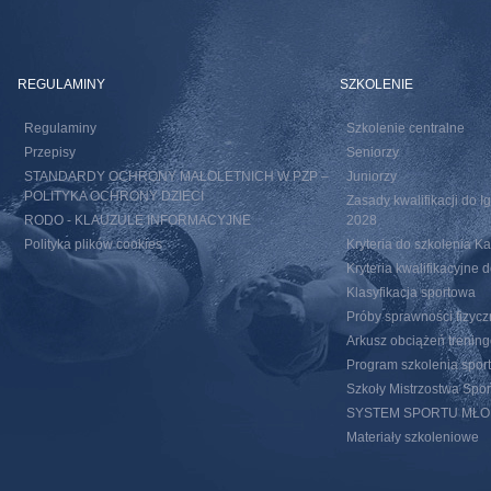
REGULAMINY
SZKOLENIE
Regulaminy
Szkolenie centralne
Przepisy
Seniorzy
STANDARDY OCHRONY MAŁOLETNICH W PZP –
Juniorzy
POLITYKA OCHRONY DZIECI
Zasady kwalifikacji do I
RODO - KLAUZULE INFORMACYJNE
2028
Polityka plików cookies
Kryteria do szkolenia 
Kryteria kwalifikacyjn
Klasyfikacja sportowa
Próby sprawności fizycz
Arkusz obciążeń trenin
Program szkolenia spor
Szkoły Mistrzostwa Spo
SYSTEM SPORTU MŁ
Materiały szkoleniowe