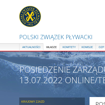
POLSKI ZWIĄZEK PŁYWACKI
AKTUALNOŚCI
WŁADZE
KOMITETY
KOMISJE
OZP
Strona główna
Władze
Posiedzenia i Uchwały Zarządu
Posiedzenie
POSIEDZENIE ZARZĄD
13.07.2022 ONLINE/
KRAJOWY ZJAZD
PO