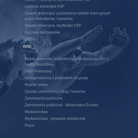
Licencje trenerskie PZP
Zasady dotyczące uzyskiwania tytułów licencyjnych
przez instruktorów i trenerów.
Składki licencyjne, taryfikator PZP
Ryczałty sędziowskie
SMSy
INNE
Wykaz trenerów i instruktorów współpracujących z
Kadrą Narodową
Plan Finansowy
Wynagrodzenia z podziałem na grupy
Rejestr umów
Zasady zamówienia usług i towarów
Zamówienia publiczne
Zamówienia publiczne - Mistrzostwa Europy
Wydawnictwa
Wydawnictwa - pływanie artystyczne
Praca