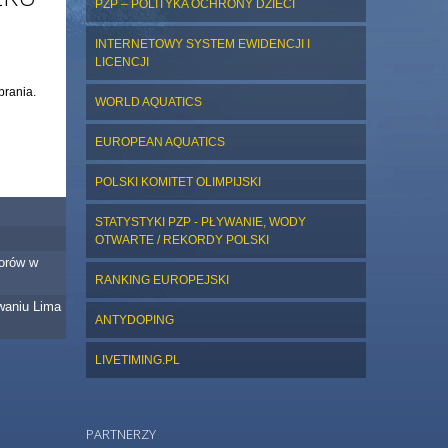
PZP – POLITYKA OCHRONY DZIECI
INTERNETOWY SYSTEM EWIDENCJI I
LICENCJI
brania.
WORLD AQUATICS
EUROPEAN AQUATICS
POLSKI KOMITET OLIMPIJSKI
STATYSTYKI PZP - PŁYWANIE, WODY
OTWARTE / REKORDY POLSKI
iorów w
RANKING EUROPEJSKI
waniu Lima
ANTYDOPING
LIVETIMING.PL
PARTNERZY