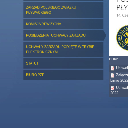
PŁ
ZARZĄD POLSKIEGO ZWIĄZKU
PŁYWACKIEGO
14. Cze
ZDJĘC
KOMISJA REWIZYJNA
POSIEDZENIA I UCHWAŁY ZARZĄDU
UCHWAŁY ZARZĄDU PODJĘTE W TRYBIE
ELEKTRONICZNYM
PLIKI:
STATUT
Uchwał
BIURO PZP
Załącz
Limie 202
Uchwał
2022