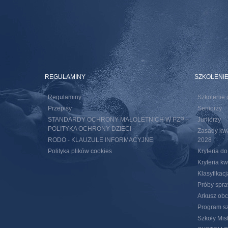
REGULAMINY
SZKOLENI
Regulaminy
Szkolenie 
Przepisy
Seniorzy
STANDARDY OCHRONY MAŁOLETNICH W PZP –
Juniorzy
POLITYKA OCHRONY DZIECI
Zasady kwal
RODO - KLAUZULE INFORMACYJNE
2028
Polityka plików cookies
Kryteria d
Kryteria k
Klasyfikac
Próby spra
Arkusz obc
Program sz
Szkoły Mis