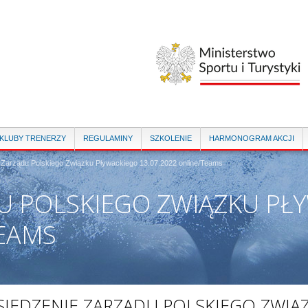
Przejdź
do
treści
 KLUBY TRENERZY
REGULAMINY
SZKOLENIE
HARMONOGRAM AKCJI
 Zarządu Polskiego Związku Pływackiego 13.07.2022 online/Teams
U POLSKIEGO ZWIĄZKU PŁ
TEAMS
SIEDZENIE ZARZĄDU POLSKIEGO ZWIĄ