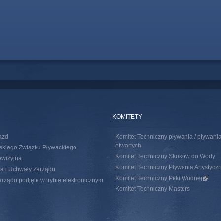
KOMITETY
azd
Komitet Techniczny pływania / pływan
otwartych
skiego Związku Pływackiego
Komitet Techniczny Skoków do Wody
ewizyjna
Komitet Techniczny Pływania Artystycz
a i Uchwały Zarządu
Komitet Techniczny Piłki Wodnej
(link i
rządu podjęte w trybie elektronicznym
Komitet Techniczny Masters