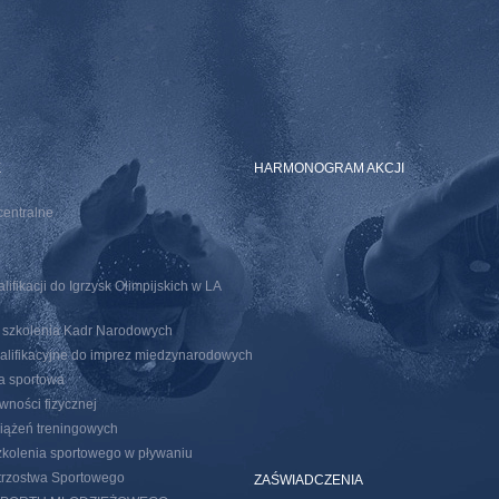
E
HARMONOGRAM AKCJI
centralne
ifikacji do Igrzysk Olimpijskich w LA
o szkolenia Kadr Narodowych
walifikacyjne do imprez miedzynarodowych
ja sportowa
wności fizycznej
iążeń treningowych
kolenia sportowego w pływaniu
trzostwa Sportowego
ZAŚWIADCZENIA