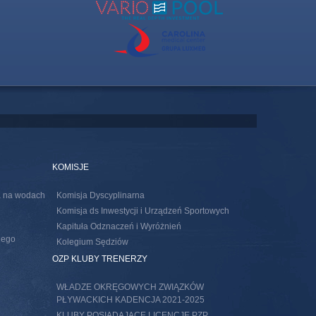
KOMISJE
ia na wodach
Komisja Dyscyplinarna
Komisja ds Inwestycji i Urządzeń Sportowych
Kapituła Odznaczeń i Wyróżnień
nego
Kolegium Sędziów
s external)
OZP KLUBY TRENERZY
WŁADZE OKRĘGOWYCH ZWIĄZKÓW
PŁYWACKICH KADENCJA 2021-2025
KLUBY POSIADAJACE LICENCJE PZP