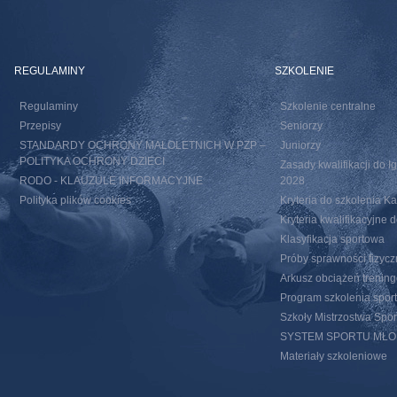
REGULAMINY
SZKOLENIE
Regulaminy
Szkolenie centralne
Przepisy
Seniorzy
STANDARDY OCHRONY MAŁOLETNICH W PZP –
Juniorzy
POLITYKA OCHRONY DZIECI
Zasady kwalifikacji do I
RODO - KLAUZULE INFORMACYJNE
2028
Polityka plików cookies
Kryteria do szkolenia 
Kryteria kwalifikacyjn
Klasyfikacja sportowa
Próby sprawności fizycz
Arkusz obciążeń trenin
Program szkolenia spor
Szkoły Mistrzostwa Spo
SYSTEM SPORTU MŁ
Materiały szkoleniowe