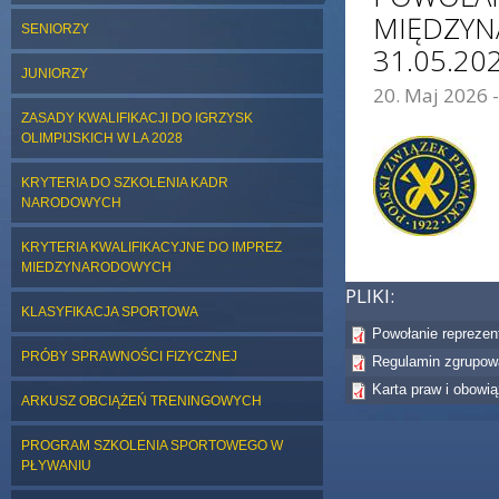
MIĘDZYN
SENIORZY
31.05.202
JUNIORZY
20. Maj 2026 -
ZDJĘCIE GŁÓWNE:
ZASADY KWALIFIKACJI DO IGRZYSK
OLIMPIJSKICH W LA 2028
KRYTERIA DO SZKOLENIA KADR
NARODOWYCH
KRYTERIA KWALIFIKACYJNE DO IMPREZ
MIEDZYNARODOWYCH
PLIKI:
KLASYFIKACJA SPORTOWA
Powołanie reprezent
PRÓBY SPRAWNOŚCI FIZYCZNEJ
Regulamin zgrupow
Karta praw i obowi
ARKUSZ OBCIĄŻEŃ TRENINGOWYCH
PROGRAM SZKOLENIA SPORTOWEGO W
PŁYWANIU