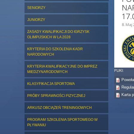
NA
SENIORZY
17.
JUNIORZY
8. Maj 
ZDJĘC
ZASADY KWALIFIKACJI DO IGRZYSK
OLIMPIJSKICH W LA 2028
KRYTERIA DO SZKOLENIA KADR
NARODOWYCH
KRYTERIA KWALIFIKACYJNE DO IMPREZ
PLIKI:
MIEDZYNARODOWYCH
Powoła
KLASYFIKACJA SPORTOWA
Regula
Karta 
PRÓBY SPRAWNOŚCI FIZYCZNEJ
ARKUSZ OBCIĄŻEŃ TRENINGOWYCH
PROGRAM SZKOLENIA SPORTOWEGO W
PŁYWANIU