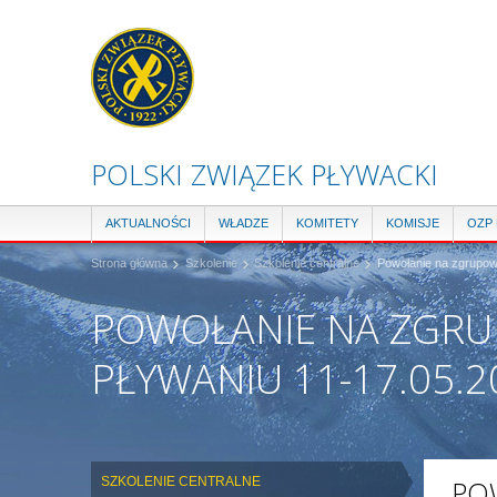
POLSKI ZWIĄZEK PŁYWACKI
AKTUALNOŚCI
WŁADZE
KOMITETY
KOMISJE
OZP
Strona główna
Szkolenie
Szkolenie centralne
Powołanie na zgrupow
POWOŁANIE NA ZGRU
PŁYWANIU 11-17.05.2
SZKOLENIE CENTRALNE
PO