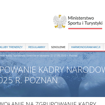
Przejdź
do
treści
 KLUBY TRENERZY
REGULAMINY
SZKOLENIE
HARMONOGRAM AKCJI
anie Kadry Narodowej Juniorów w pływaniu 11-17.05.2025 r. Poznań
POWANIE KADRY NARODOW
025 R. POZNAŃ
WOŁANIE NA ZGRUPOWANIE KADRY