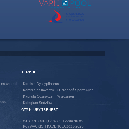
KOMISJE
ia na wodach
Komisja Dyscyplinarna
Komisja ds Inwestycji i Urządzeń Sportowych
Kapituła Odznaczeń i Wyróżnień
nego
Kolegium Sędziów
s external)
OZP KLUBY TRENERZY
WŁADZE OKRĘGOWYCH ZWIĄZKÓW
PŁYWACKICH KADENCJA 2021-2025