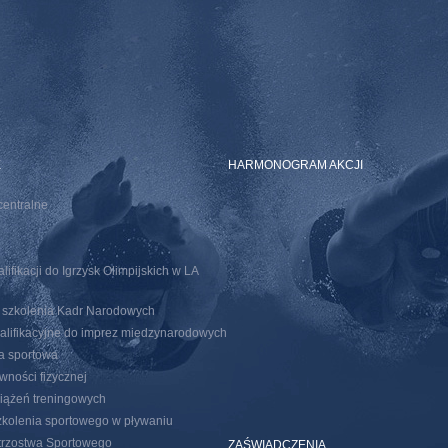
E
HARMONOGRAM AKCJI
centralne
ifikacji do Igrzysk Olimpijskich w LA
o szkolenia Kadr Narodowych
walifikacyjne do imprez miedzynarodowych
ja sportowa
wności fizycznej
iążeń treningowych
kolenia sportowego w pływaniu
trzostwa Sportowego
ZAŚWIADCZENIA