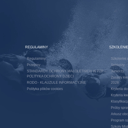
REGULAMINY
SZKOLENI
Regulaminy
Szkolenie 
Przepisy
Seniorzy
STANDARDY OCHRONY MAŁOLETNICH W PZP –
Juniorzy
POLITYKA OCHRONY DZIECI
Zasady kwal
RODO - KLAUZULE INFORMACYJNE
2028
Polityka plików cookies
Kryteria d
Kryteria k
Klasyfikac
Próby spra
Arkusz obc
Program sz
Szkoły Mis