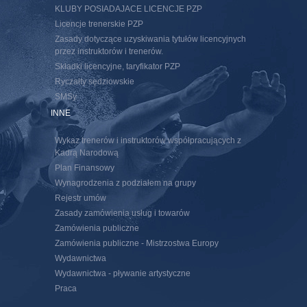
KLUBY POSIADAJACE LICENCJE PZP
Licencje trenerskie PZP
Zasady dotyczące uzyskiwania tytułów licencyjnych
przez instruktorów i trenerów.
Składki licencyjne, taryfikator PZP
Ryczałty sędziowskie
SMSy
INNE
Wykaz trenerów i instruktorów współpracujących z
Kadrą Narodową
Plan Finansowy
Wynagrodzenia z podziałem na grupy
Rejestr umów
Zasady zamówienia usług i towarów
Zamówienia publiczne
Zamówienia publiczne - Mistrzostwa Europy
Wydawnictwa
Wydawnictwa - pływanie artystyczne
Praca