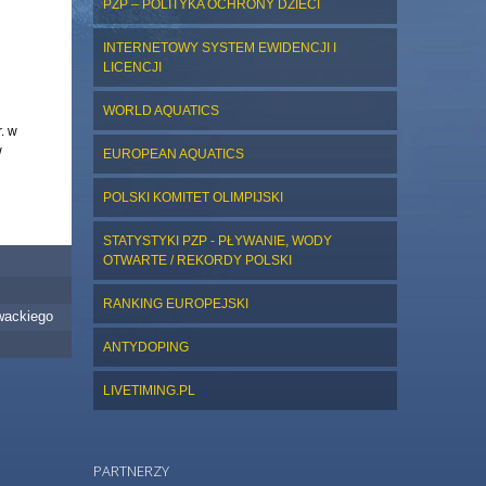
PZP – POLITYKA OCHRONY DZIECI
INTERNETOWY SYSTEM EWIDENCJI I
LICENCJI
WORLD AQUATICS
. w
w
EUROPEAN AQUATICS
POLSKI KOMITET OLIMPIJSKI
STATYSTYKI PZP - PŁYWANIE, WODY
OTWARTE / REKORDY POLSKI
RANKING EUROPEJSKI
wackiego
ANTYDOPING
LIVETIMING.PL
PARTNERZY