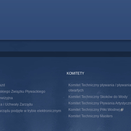
KOMITETY
azd
Komitet Techniczny pływania / pływan
otwartych
skiego Związku Pływackiego
Komitet Techniczny Skoków do Wody
ewizyjna
Komitet Techniczny Pływania Artystycz
a i Uchwały Zarządu
Komitet Techniczny Piłki Wodnej
(link i
rządu podjęte w trybie elektronicznym
Komitet Techniczny Masters