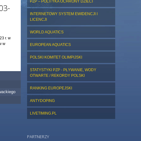
PZP – POLITYKA OCHRONY DZIECI
03-
INTERNETOWY SYSTEM EWIDENCJI I
LICENCJI
WORLD AQUATICS
3 r. w
w w
EUROPEAN AQUATICS
POLSKI KOMITET OLIMPIJSKI
STATYSTYKI PZP - PŁYWANIE, WODY
OTWARTE / REKORDY POLSKI
RANKING EUROPEJSKI
wackiego
ANTYDOPING
LIVETIMING.PL
PARTNERZY