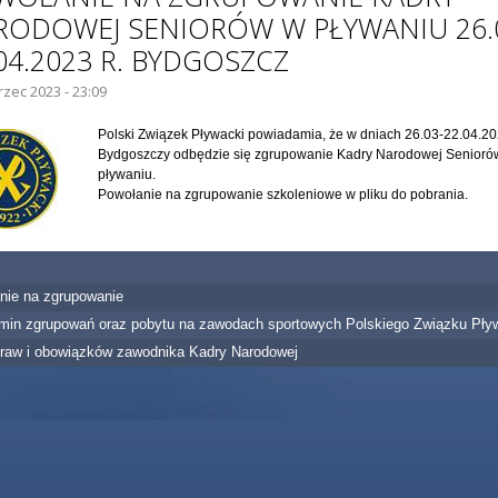
RODOWEJ SENIORÓW W PŁYWANIU 26.
04.2023 R. BYDGOSZCZ
rzec 2023 - 23:09
IE GŁÓWNE:
Polski Związek Pływacki powiadamia, że w dniach 26.03-22.04.202
Bydgoszczy odbędzie się zgrupowanie Kadry Narodowej Senioró
pływaniu.
Powołanie na zgrupowanie szkoleniowe w pliku do pobrania.
nie na zgrupowanie
min zgrupowań oraz pobytu na zawodach sportowych Polskiego Związku Pły
praw i obowiązków zawodnika Kadry Narodowej