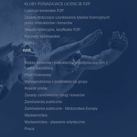
KLUBY POSIADAJACE LICENCJE PZP
Licencje trenerskie PZP
Zasady dotyczące uzyskiwania tytułów licencyjnych
przez instruktorów i trenerów.
Składki licencyjne, taryfikator PZP
Ryczałty sędziowskie
SMSy
INNE
Wykaz trenerów i instruktorów współpracujących z
Kadrą Narodową
Plan Finansowy
Wynagrodzenia z podziałem na grupy
Rejestr umów
Zasady zamówienia usług i towarów
Zamówienia publiczne
Zamówienia publiczne - Mistrzostwa Europy
Wydawnictwa
Wydawnictwa - pływanie artystyczne
Praca