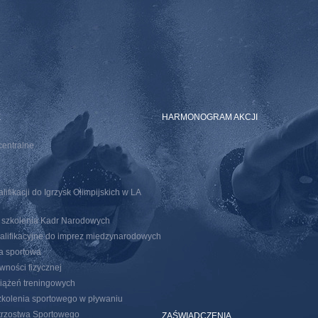
E
HARMONOGRAM AKCJI
centralne
ifikacji do Igrzysk Olimpijskich w LA
o szkolenia Kadr Narodowych
walifikacyjne do imprez miedzynarodowych
ja sportowa
wności fizycznej
iążeń treningowych
kolenia sportowego w pływaniu
trzostwa Sportowego
ZAŚWIADCZENIA