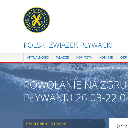
POLSKI ZWIĄZEK PŁYWACKI
AKTUALNOŚCI
WŁADZE
KOMITETY
KOMISJE
OZP
Strona główna
Szkolenie
Szkolenie centralne
Powołanie na zgrupow
POWOŁANIE NA ZGRU
PŁYWANIU 26.03-22.0
SZKOLENIE CENTRALNE
PO