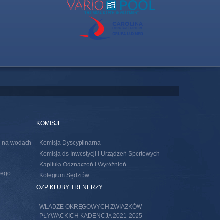
KOMISJE
ia na wodach
Komisja Dyscyplinarna
Komisja ds Inwestycji i Urządzeń Sportowych
Kapituła Odznaczeń i Wyróżnień
nego
Kolegium Sędziów
s external)
OZP KLUBY TRENERZY
WŁADZE OKRĘGOWYCH ZWIĄZKÓW
PŁYWACKICH KADENCJA 2021-2025