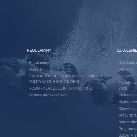
REGULAMINY
SZKOLENI
Regulaminy
Szkolenie 
Przepisy
Seniorzy
STANDARDY OCHRONY MAŁOLETNICH W PZP –
Juniorzy
POLITYKA OCHRONY DZIECI
Zasady kwal
RODO - KLAUZULE INFORMACYJNE
2028
Polityka plików cookies
Kryteria d
Kryteria k
Klasyfikac
Próby spra
Arkusz obc
Program sz
Szkoły Mis