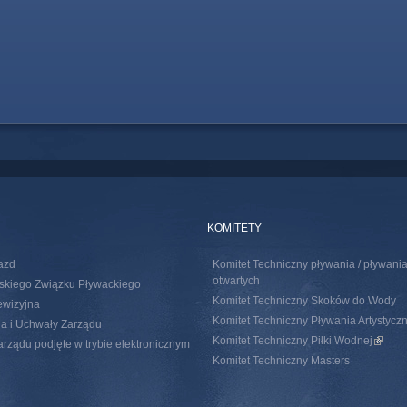
KOMITETY
azd
Komitet Techniczny pływania / pływan
otwartych
skiego Związku Pływackiego
Komitet Techniczny Skoków do Wody
ewizyjna
Komitet Techniczny Pływania Artystycz
a i Uchwały Zarządu
Komitet Techniczny Piłki Wodnej
(link i
rządu podjęte w trybie elektronicznym
Komitet Techniczny Masters