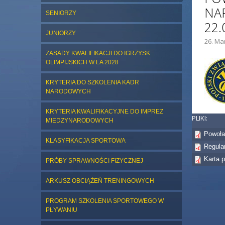
NA
SENIORZY
22.
JUNIORZY
26. Ma
ZDJĘC
ZASADY KWALIFIKACJI DO IGRZYSK
OLIMPIJSKICH W LA 2028
KRYTERIA DO SZKOLENIA KADR
NARODOWYCH
KRYTERIA KWALIFIKACYJNE DO IMPREZ
PLIKI:
MIEDZYNARODOWYCH
Powoła
KLASYFIKACJA SPORTOWA
Regula
Karta 
PRÓBY SPRAWNOŚCI FIZYCZNEJ
ARKUSZ OBCIĄŻEŃ TRENINGOWYCH
PROGRAM SZKOLENIA SPORTOWEGO W
PŁYWANIU