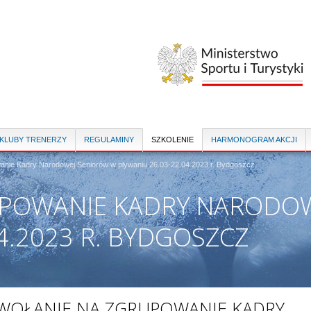
Przejdź
do
treści
 KLUBY TRENERZY
REGULAMINY
SZKOLENIE
HARMONOGRAM AKCJI
anie Kadry Narodowej Seniorów w pływaniu 26.03-22.04.2023 r. Bydgoszcz
POWANIE KADRY NARODOW
4.2023 R. BYDGOSZCZ
WOŁANIE NA ZGRUPOWANIE KADRY