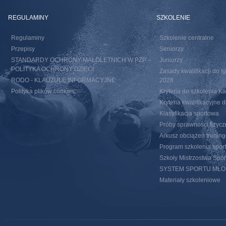
REGULAMINY
SZKOLENIE
Regulaminy
Szkolenie centralne
Przepisy
Seniorzy
STANDARDY OCHRONY MAŁOLETNICH W PZP –
Juniorzy
POLITYKA OCHRONY DZIECI
Zasady kwalifikacji do I
RODO - KLAUZULE INFORMACYJNE
2028
Polityka plików cookies
Kryteria do szkolenia 
Kryteria kwalifikacyjn
Klasyfikacja sportowa
Próby sprawności fizycz
Arkusz obciążeń trenin
Program szkolenia spor
Szkoły Mistrzostwa Spo
SYSTEM SPORTU MŁ
Materiały szkoleniowe