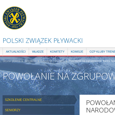
Pr
do
tre
POLSKI ZWIĄZEK PŁYWACKI
AKTUALNOŚCI
WŁADZE
KOMITETY
KOMISJE
OZP KLUBY TREN
Strona główna
Szkolenie
Szkolenie centralne
Powołanie na zgrupowanie Kadry Na
POWOŁANIE NA ZGRUPOW
SZKOLENIE CENTRALNE
POWOŁAN
NARODOW
SENIORZY