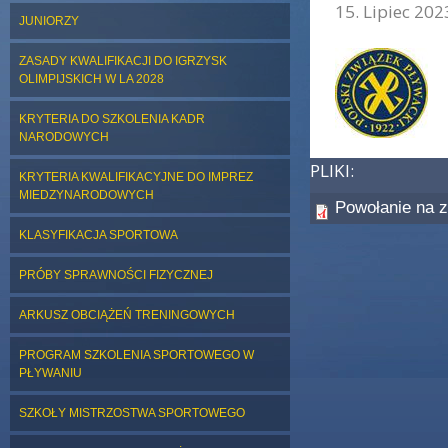
15. Lipiec 202
JUNIORZY
ZDJĘCIE GŁÓWNE:
ZASADY KWALIFIKACJI DO IGRZYSK
OLIMPIJSKICH W LA 2028
KRYTERIA DO SZKOLENIA KADR
NARODOWYCH
PLIKI:
KRYTERIA KWALIFIKACYJNE DO IMPREZ
MIEDZYNARODOWYCH
Powołanie na 
KLASYFIKACJA SPORTOWA
PRÓBY SPRAWNOŚCI FIZYCZNEJ
ARKUSZ OBCIĄŻEŃ TRENINGOWYCH
PROGRAM SZKOLENIA SPORTOWEGO W
PŁYWANIU
SZKOŁY MISTRZOSTWA SPORTOWEGO