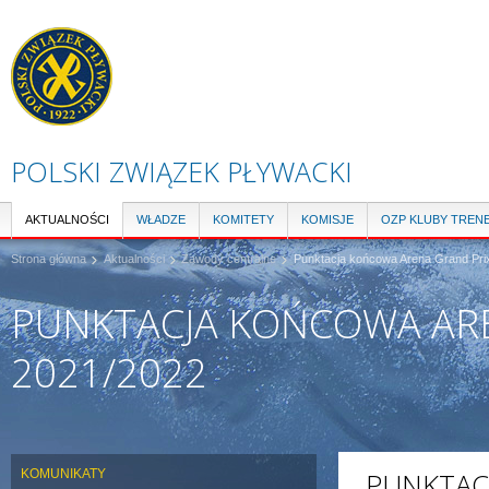
Pr
do
tre
POLSKI ZWIĄZEK PŁYWACKI
AKTUALNOŚCI
WŁADZE
KOMITETY
KOMISJE
OZP KLUBY TREN
Strona główna
Aktualności
Zawody centralne
Punktacja końcowa Arena Grand Prix
PUNKTACJA KOŃCOWA ARE
2021/2022
KOMUNIKATY
PUNKTAC