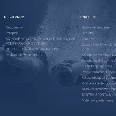
REGULAMINY
SZKOLENIE
Regulaminy
Szkolenie centralne
Przepisy
Seniorzy
STANDARDY OCHRONY MAŁOLETNICH W PZP –
Juniorzy
POLITYKA OCHRONY DZIECI
Zasady kwalifikacji do I
RODO - KLAUZULE INFORMACYJNE
2028
Polityka plików cookies
Kryteria do szkolenia 
Kryteria kwalifikacyjn
Klasyfikacja sportowa
Próby sprawności fizycz
Arkusz obciążeń trenin
Program szkolenia spor
Szkoły Mistrzostwa Spo
SYSTEM SPORTU MŁ
Materiały szkoleniowe