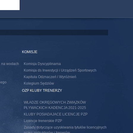
KOMISJE
ia na wodach
Komisja Dyscyplinarna
Komisja ds Inwestycji i Urządzeń Sportowych
Kapituła Odznaczeń i Wyróżnień
nego
Kolegium Sędziów
s external)
OZP KLUBY TRENERZY
WŁADZE OKRĘGOWYCH ZWIĄZKÓW
PŁYWACKICH KADENCJA 2021-2025
KLUBY POSIADAJACE LICENCJE PZP
Licencje trenerskie PZP
Zasady dotyczące uzyskiwania tytułów licencyjnych
przez instruktorów i trenerów.