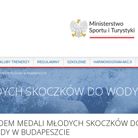
Przejdź
do
treści
 KLUBY TRENERZY
REGULAMINY
SZKOLENIE
HARMONOGRAM AKCJI
oczków do wody w Budapeszcie
DYCH SKOCZKÓW DO WODY
EDEM MEDALI MŁODYCH SKOCZKÓW D
DY W BUDAPESZCIE