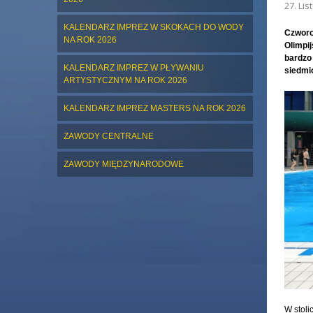
27. Lis
KALENDARZ IMPREZ W SKOKACH DO WODY
Czworo
NA ROK 2026
Olimpi
bardzo
KALENDARZ IMPREZ W PŁYWANIU
siedmi
ARTYSTYCZNYM NA ROK 2026
KALENDARZ IMPREZ MASTERS NA ROK 2026
ZAWODY CENTRALNE
ZAWODY MIĘDZYNARODOWE
W stoli