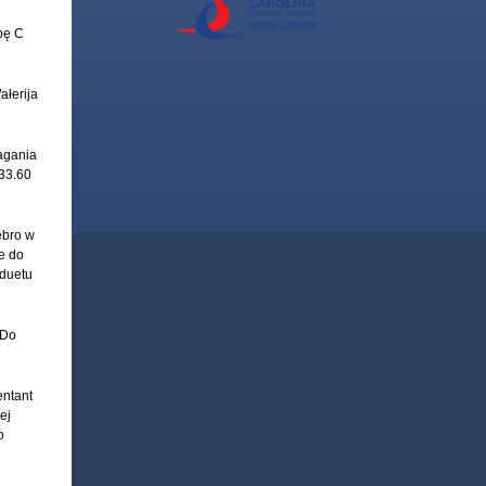
pę C
ałerija
agania
33.60
ebro w
e do
 duetu
 Do
entant
ej
o