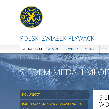
POLSKI ZWIĄZEK PŁYWACKI
AKTUALNOŚCI
WŁADZE
KOMITETY
KOMISJE
OZP
Strona główna
Aktualności
Komunikaty
Siedem medali młodych sk
SIEDEM MEDALI MŁO
KOMUNIKATY
SI
WO
KALENDARZ IMPREZ W PŁYWANIU NA ROK
2026