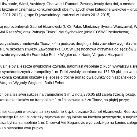
 Hiszpanie, Włosi, Austriacy, Chorwaci i Rumuni. Zawody trwały dwa dni, a medale
 łącznie w czternastu konkurencjach obejmujących dwie kategorie wiekowe – gru
ki 2011-2012) i grupę D (zawodniczy urodzeni w latach 2013-2015).
aj reprezentowali Gabriel Elżanowski (UKS Pałac Młodzieży Syrena Warszawa), W
tal Rzeszów) oraz Patrycja Tkacz i Nel Sychowicz (obie COSW Częstochowa).
kszy sukces zanotowała Tkacz, która podczas drugiego dnia zawodów wygrała zm
ie C w skokach z wieży. Zawodniczka COSW Częstochowa otrzymała od sędziów 2
yraźnie wyprzedziła Franciskę Both z Węgier oraz Nadię Vargas z Hiszpanii.
ualnie była jeszcze dwukrotnie czwarta, natomiast wspólnie z Ruch wywalczyła sr
 synchronicznych z trampoliny 1 m. Polki zostały ocenione na 151.59 pkt i po walc
końca konkursu okazały się lepsze o trochę ponad dwa punkty od hiszpańskiego
Vargas. Wygrały Węgierki: Both i Feher.
niosła też swój sukces na trampolinie 3 m. Z notą 276.05 pkt zajęła trzecią lokatę.
konkursie skoków na trampolinie 1 m finiszowała tuż za Tkacz, na piątej pozycji.
amej kategorii wiekowej aż trzy srebrne krążki dorzucił Gabriel Elżanowski. Reprez
skiego Pałacu Młodzieży zajmował drugą lokatę na każdym przyrządzie, a najbliż
twa był na trampolinie 1 m. Chorwat Vid Beganović wyprzedził go na koniec całeg
u o niespełna dwa punkty.