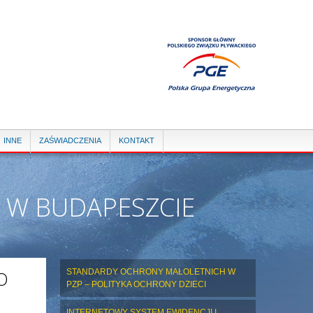
INNE
ZAŚWIADCZENIA
KONTAKT
 W BUDAPESZCIE
O
STANDARDY OCHRONY MAŁOLETNICH W
PZP – POLITYKA OCHRONY DZIECI
INTERNETOWY SYSTEM EWIDENCJI I