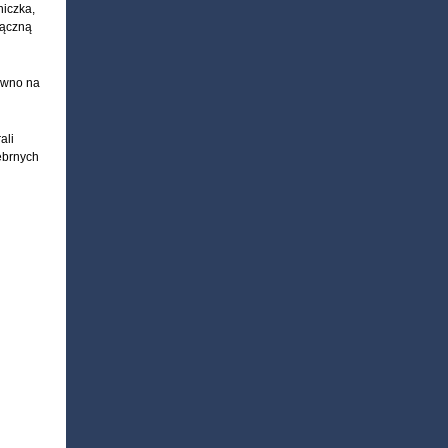
niczka,
łączną
ówno na
ali
rebrnych