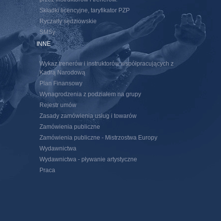
Składki licencyjne, taryfikator PZP
Ryczałty sędziowskie
SMSy
INNE
Wykaz trenerów i instruktorów współpracujących z
Kadrą Narodową
Plan Finansowy
Wynagrodzenia z podziałem na grupy
Rejestr umów
Zasady zamówienia usług i towarów
Zamówienia publiczne
Zamówienia publiczne - Mistrzostwa Europy
Wydawnictwa
Wydawnictwa - pływanie artystyczne
Praca