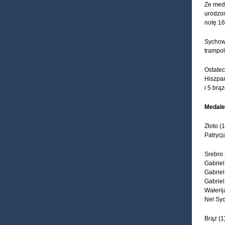
Ze meda
urodzon
notę 16
Sychow
trampol
Ostatec
Hiszpan
i 5 brą
Medale
Złoto (1
Patrycj
Srebro 
Gabriel
Gabriel
Gabriel
Wałerij
Nel Syc
Brąz (1)