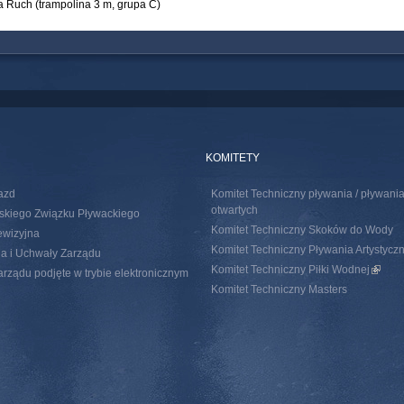
a Ruch (trampolina 3 m, grupa C)
KOMITETY
azd
Komitet Techniczny pływania / pływan
otwartych
skiego Związku Pływackiego
Komitet Techniczny Skoków do Wody
ewizyjna
Komitet Techniczny Pływania Artystycz
a i Uchwały Zarządu
Komitet Techniczny Piłki Wodnej
(link i
rządu podjęte w trybie elektronicznym
Komitet Techniczny Masters