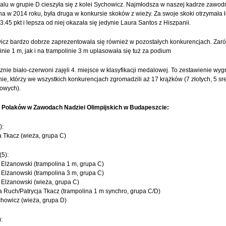
lu w grupie D cieszyła się z kolei Sychowicz. Najmłodsza w naszej kadrze zawod
a w 2014 roku, była druga w konkursie skoków z wieży. Za swoje skoki otrzymała 
3.45 pkt i lepsza od niej okazała się jedynie Laura Santos z Hiszpanii.
icz bardzo dobrze zaprezentowała się również w pozostałych konkurencjach. Zar
inie 1 m, jak i na trampolinie 3 m uplasowała się tuż za podium
znie biało-czerwoni zajęli 4. miejsce w klasyfikacji medalowej. To zestawienie wygr
ie, którzy we wszystkich konkurencjach zgromadzili aż 17 krążków (7 złotych, 5 s
zowych).
 Polaków w Zawodach Nadziei Olimpijskich w Budapeszcie:
):
a Tkacz (wieża, grupa C)
(5):
 Elżanowski (trampolina 1 m, grupa C)
 Elżanowski (trampolina 3 m, grupa C)
 Elżanowski (wieża, grupa C)
a Ruch/Patrycja Tkacz (trampolina 1 m synchro, grupa C/D)
howicz (wieża, grupa D)
: