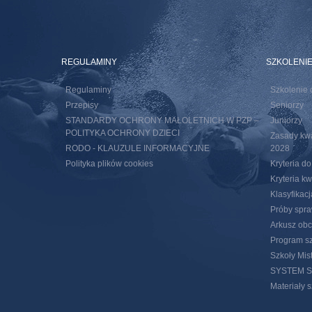
REGULAMINY
SZKOLENI
Regulaminy
Szkolenie 
Przepisy
Seniorzy
STANDARDY OCHRONY MAŁOLETNICH W PZP –
Juniorzy
POLITYKA OCHRONY DZIECI
Zasady kwal
RODO - KLAUZULE INFORMACYJNE
2028
Polityka plików cookies
Kryteria d
Kryteria k
Klasyfikac
Próby spra
Arkusz obc
Program sz
Szkoły Mis
SYSTEM 
Materiały 