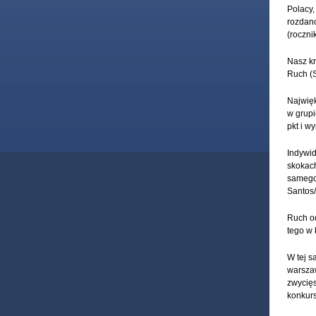
Polacy,
rozdano
(roczni
Nasz kr
Ruch (S
Najwię
w grup
pkt i w
Indywid
skokach
samego 
Santos/
Ruch od
tego w 
W tej s
warszaw
zwycięs
konkurs