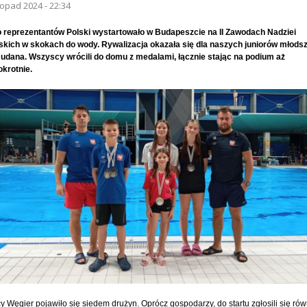
topad 2024 - 22:34
 reprezentantów Polski wystartowało w Budapeszcie na II Zawodach Nadziei
jskich w skokach do wody. Rywalizacja okazała się dla naszych juniorów młods
 udana. Wszyscy wrócili do domu z medalami, łącznie stając na podium aż
okrotnie.
cy Węgier pojawiło się siedem drużyn. Oprócz gospodarzy, do startu zgłosili się ró