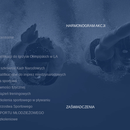
E
HARMONOGRAM AKCJI
centralne
ifikacji do Igrzysk Olimpijskich w LA
o szkolenia Kadr Narodowych
walifikacyjne do imprez miedzynarodowych
ja sportowa
wności fizycznej
iążeń treningowych
kolenia sportowego w pływaniu
trzostwa Sportowego
ZAŚWIADCZENIA
SPORTU MŁODZIEŻOWEGO
szkoleniowe