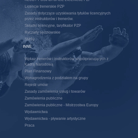
Licencje trenerskie PZP
Zasady dotyczące uzyskiwania tytułów licencyjnych
przez instruktorów i trenerów.
Składki licencyjne, taryfikator PZP
Ryczałty sędziowskie
SMSy
INNE
Wykaz trenerów i instruktorów współpracujących z
Kadrą Narodową
Plan Finansowy
Wynagrodzenia z podziałem na grupy
Rejestr umów
Zasady zamówienia usług i towarów
Zamówienia publiczne
Zamówienia publiczne - Mistrzostwa Europy
Wydawnictwa
Wydawnictwa - pływanie artystyczne
Praca