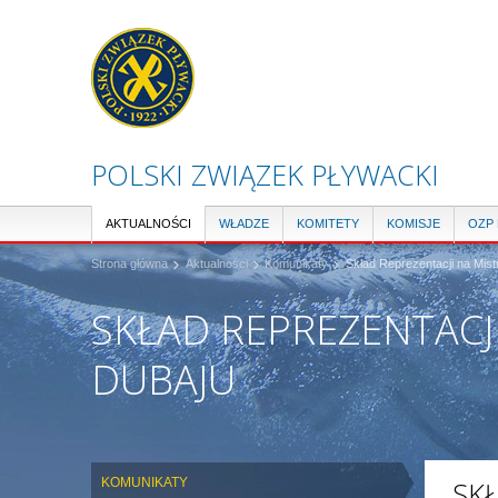
POLSKI ZWIĄZEK PŁYWACKI
AKTUALNOŚCI
WŁADZE
KOMITETY
KOMISJE
OZP
Strona główna
Aktualności
Komunikaty
Skład Reprezentacji na Mis
SKŁAD REPREZENTACJ
DUBAJU
KOMUNIKATY
SK