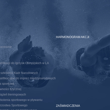
E
HARMONOGRAM AKCJI
centralne
ifikacji do Igrzysk Olimpijskich w LA
o szkolenia Kadr Narodowych
walifikacyjne do imprez miedzynarodowych
ja sportowa
wności fizycznej
iążeń treningowych
kolenia sportowego w pływaniu
trzostwa Sportowego
ZAŚWIADCZENIA