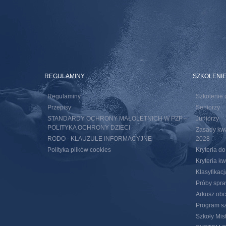
REGULAMINY
SZKOLENI
Regulaminy
Szkolenie 
Przepisy
Seniorzy
STANDARDY OCHRONY MAŁOLETNICH W PZP –
Juniorzy
POLITYKA OCHRONY DZIECI
Zasady kwal
RODO - KLAUZULE INFORMACYJNE
2028
Polityka plików cookies
Kryteria d
Kryteria k
Klasyfikac
Próby spra
Arkusz obc
Program sz
Szkoły Mis