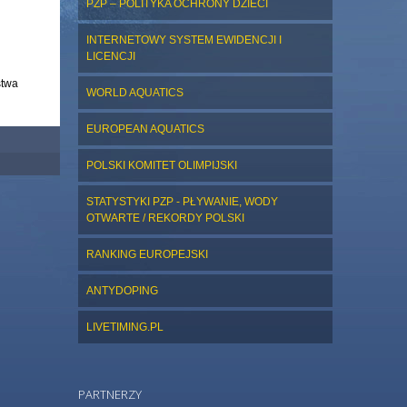
PZP – POLITYKA OCHRONY DZIECI
INTERNETOWY SYSTEM EWIDENCJI I
LICENCJI
stwa
WORLD AQUATICS
EUROPEAN AQUATICS
POLSKI KOMITET OLIMPIJSKI
STATYSTYKI PZP - PŁYWANIE, WODY
OTWARTE / REKORDY POLSKI
RANKING EUROPEJSKI
ANTYDOPING
LIVETIMING.PL
PARTNERZY