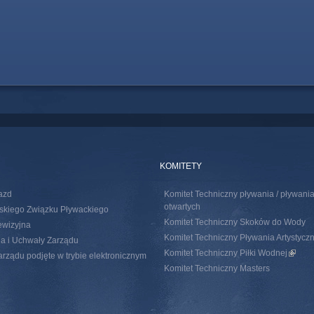
KOMITETY
azd
Komitet Techniczny pływania / pływan
otwartych
skiego Związku Pływackiego
Komitet Techniczny Skoków do Wody
ewizyjna
Komitet Techniczny Pływania Artystycz
a i Uchwały Zarządu
Komitet Techniczny Piłki Wodnej
(link i
rządu podjęte w trybie elektronicznym
Komitet Techniczny Masters