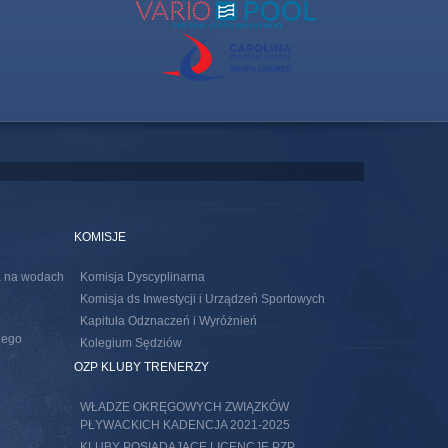
KOMISJE
ia na wodach
Komisja Dyscyplinarna
Komisja ds Inwestycji i Urządzeń Sportowych
Kapituła Odznaczeń i Wyróżnień
nego
Kolegium Sędziów
s external)
OZP KLUBY TRENERZY
WŁADZE OKRĘGOWYCH ZWIĄZKÓW
PŁYWACKICH KADENCJA 2021-2025
KLUBY POSIADAJACE LICENCJE PZP