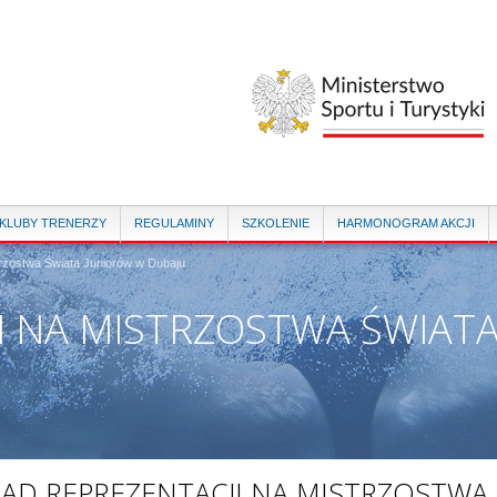
Przejdź
do
treści
 KLUBY TRENERZY
REGULAMINY
SZKOLENIE
HARMONOGRAM AKCJI
trzostwa Świata Juniorów w Dubaju
I NA MISTRZOSTWA ŚWIAT
ŁAD REPREZENTACJI NA MISTRZOSTWA