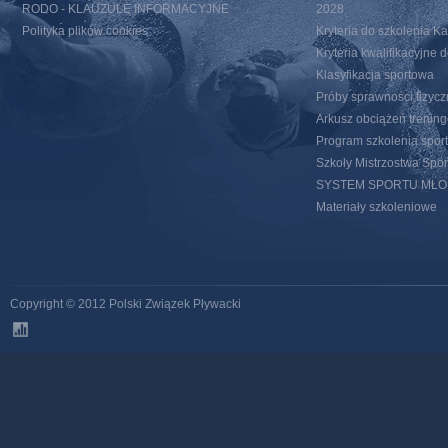
RODO - KLAUZULE INFORMACYJNE
2028
Polityka plików cookies
Kryteria do szkolenia 
Kryteria kwalifikacyjn
Klasyfikacja sportowa
Próby sprawności fizycz
Arkusz obciążeń trenin
Program szkolenia spor
Szkoły Mistrzostwa Spo
SYSTEM SPORTU MŁ
Materiały szkoleniowe
Copyright © 2012 Polski Związek Pływacki
stats