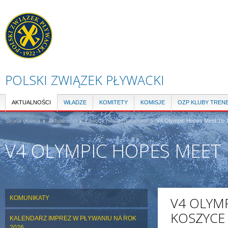
Pr
do
tre
POLSKI ZWIĄZEK PŁYWACKI
AKTUALNOŚCI
WŁADZE
KOMITETY
KOMISJE
OZP KLUBY TREN
Strona główna
Aktualności
Zawody międzynarodowe
V4 Olympic Hopes Meet 16-1
V4 OLYMPIC HOPES MEET 1
KOMUNIKATY
V4 OLYMP
KOSZYCE
KALENDARZ IMPREZ W PŁYWANIU NA ROK
2026