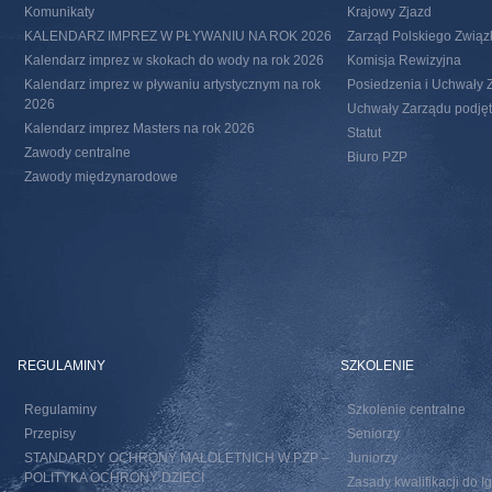
Komunikaty
Krajowy Zjazd
KALENDARZ IMPREZ W PŁYWANIU NA ROK 2026
Zarząd Polskiego Związ
Kalendarz imprez w skokach do wody na rok 2026
Komisja Rewizyjna
Kalendarz imprez w pływaniu artystycznym na rok
Posiedzenia i Uchwały 
2026
Uchwały Zarządu podjęte
Kalendarz imprez Masters na rok 2026
Statut
Zawody centralne
Biuro PZP
Zawody międzynarodowe
REGULAMINY
SZKOLENIE
Regulaminy
Szkolenie centralne
Przepisy
Seniorzy
STANDARDY OCHRONY MAŁOLETNICH W PZP –
Juniorzy
POLITYKA OCHRONY DZIECI
Zasady kwalifikacji do I