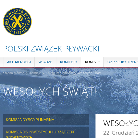
Pr
do
tre
POLSKI ZWIĄZEK PŁYWACKI
AKTUALNOŚCI
WŁADZE
KOMITETY
KOMISJE
OZP KLUBY TREN
Strona główna
Komisje
Kolegium Sędziów
Wesołych Świąt!
WESOŁYCH ŚWIĄT!
KOMISJA DYSCYPLINARNA
WESOŁYC
22. Grudzień 
KOMISJA DS INWESTYCJI I URZĄDZEŃ
SPORTOWYCH