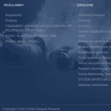
REGULAMINY
SZKOLENIE
Regulaminy
Szkolenie centralne
Przepisy
Seniorzy
STANDARDY OCHRONY MAŁOLETNICH W PZP –
Juniorzy
POLITYKA OCHRONY DZIECI
Zasady kwalifikacji do I
RODO - KLAUZULE INFORMACYJNE
2028
Polityka plików cookies
Kryteria do szkolenia 
Kryteria kwalifikacyjn
Klasyfikacja sportowa
Próby sprawności fizycz
Arkusz obciążeń trenin
Program szkolenia spor
Szkoły Mistrzostwa Spo
SYSTEM SPORTU MŁ
Materiały szkoleniowe
Copyright © 2012 Polski Związek Pływacki