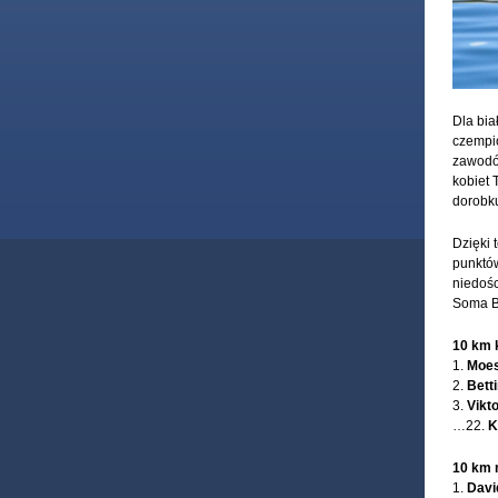
Dla bia
czempio
zawodów
kobiet 
dorobk
Dzięki 
punktów
niedośc
Soma Ba
10 km 
1.
Moes
2.
Bett
3.
Vikt
…22.
K
10 km 
1.
Davi