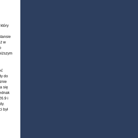
 który
stansie
eż w
o
jniższym
eć
dy do
znie
a się
jednak
6.9 i
dy.
i był