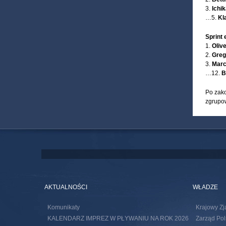
3.
Ichi
…5.
Kl
Sprint
1.
Oliv
2.
Grego
3.
Marc
…12.
B
Po zako
zgrupow
AKTUALNOŚCI
WŁADZE
Komunikaty
Krajowy Zj
KALENDARZ IMPREZ W PŁYWANIU NA ROK 2026
Zarząd Pol