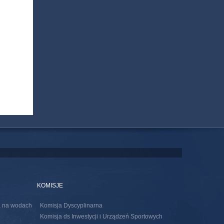
KOMISJE
ia na wodach
Komisja Dyscyplinarna
Komisja ds Inwestycji i Urządzeń Sportowych