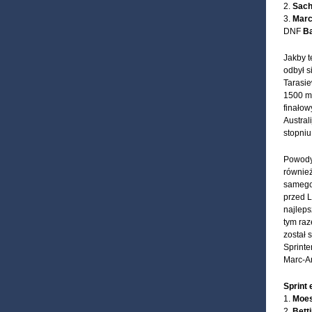
2.
Sach
3.
Marc
DNF
Ba
Jakby t
odbył s
Tarasie
1500 m,
finałow
Austral
stopniu
Powody
równie
samego 
przed L
najleps
tym raz
został 
Sprinte
Marc-An
Sprint 
1.
Moes
2.
Bett