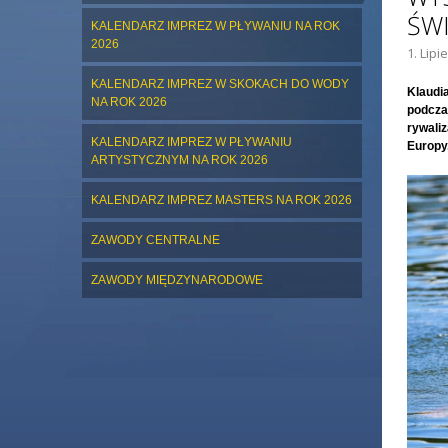
ŚWI
KALENDARZ IMPREZ W PŁYWANIU NA ROK
2026
1. Lipi
KALENDARZ IMPREZ W SKOKACH DO WODY
Klaudia
NA ROK 2026
podcza
rywaliz
KALENDARZ IMPREZ W PŁYWANIU
Europy
ARTYSTYCZNYM NA ROK 2026
KALENDARZ IMPREZ MASTERS NA ROK 2026
ZAWODY CENTRALNE
ZAWODY MIĘDZYNARODOWE