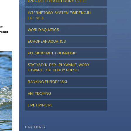
PZP – POLITYKA OCHRONY DZIECI
INTERNETOWY SYSTEM EWIDENCJI I
LICENCJI
nym
WORLD AQUATICS
zeniu
EUROPEAN AQUATICS
POLSKI KOMITET OLIMPIJSKI
STATYSTYKI PZP - PŁYWANIE, WODY
OTWARTE / REKORDY POLSKI
RANKING EUROPEJSKI
ANTYDOPING
LIVETIMING.PL
PARTNERZY