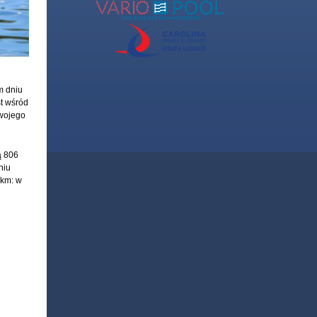
m dniu
st wśród
swojego
ą 806
niu
 km: w