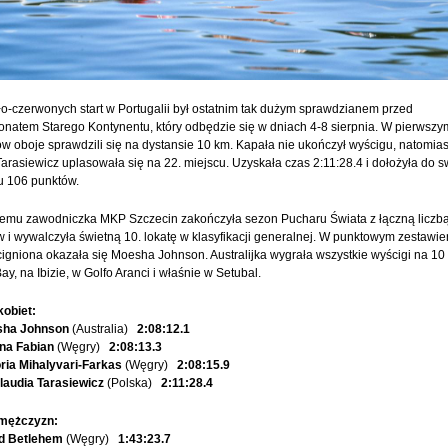
ło-czerwonych start w Portugalii był ostatnim tak dużym sprawdzianem przed
natem Starego Kontynentu, który odbędzie się w dniach 4-8 sierpnia. W pierwszy
 oboje sprawdzili się na dystansie 10 km. Kapała nie ukończył wyścigu, natomia
Tarasiewicz uplasowała się na 22. miejscu. Uzyskała czas 2:11:28.4 i dołożyła do 
u 106 punktów.
temu zawodniczka MKP Szczecin zakończyła sezon Pucharu Świata z łączną liczb
 i wywalczyła świetną 10. lokatę w klasyfikacji generalnej. W punktowym zestawie
igniona okazała się Moesha Johnson. Australijka wygrała wszystkie wyścigi na 10
y, na Ibizie, w Golfo Aranci i właśnie w Setubal.
kobiet:
ha Johnson
(Australia)
2:08:12.1
ina Fabian
(Węgry)
2:08:13.3
oria Mihalyvari-Farkas
(Węgry)
2:08:15.9
laudia Tarasiewicz
(Polska)
2:11:28.4
mężczyzn:
d Betlehem
(Węgry)
1:43:23.7