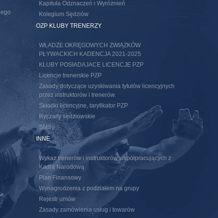
Kapituła Odznaczeń i Wyróżnień
nego
Kolegium Sędziów
s external)
OZP KLUBY TRENERZY
WŁADZE OKRĘGOWYCH ZWIĄZKÓW
PŁYWACKICH KADENCJA 2021-2025
KLUBY POSIADAJACE LICENCJE PZP
Licencje trenerskie PZP
Zasady dotyczące uzyskiwania tytułów licencyjnych
przez instruktorów i trenerów.
Składki licencyjne, taryfikator PZP
Ryczałty sędziowskie
SMSy
INNE
Wykaz trenerów i instruktorów współpracujących z
Kadrą Narodową
Plan Finansowy
Wynagrodzenia z podziałem na grupy
Rejestr umów
Zasady zamówienia usług i towarów