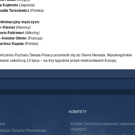
ka Kajimoto
(Japonia)
audia Tarasiewicz
(Polska)
 eliminacyjny mężczyzn:
er Klemet
(Niemcy)
rio Paltrinieri
(Włochy)
-Antoine Olivier
(Francja)
artosz Kapała
(Polska)
ńczeniu Pucharu Świata Polacy przenieśli się do Sierra Nevada. Wysokogórskie
anie zakończą 13 lipca – na trzy tygodnie przed mistrzostwami Europy.
KOMITETY
azd
Komitet Techniczny pływania / pływan
otwartych
skiego Związku Pływackiego