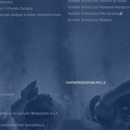
Komitet Techniczny Skoków do Wody
ewizyjna
Komitet Techniczny Pływania Artystycz
a i Uchwały Zarządu
Komitet Techniczny Piłki Wodnej
(link i
rządu podjęte w trybie elektronicznym
Komitet Techniczny Masters
E
HARMONOGRAM AKCJI
centralne
ifikacji do Igrzysk Olimpijskich w LA
o szkolenia Kadr Narodowych