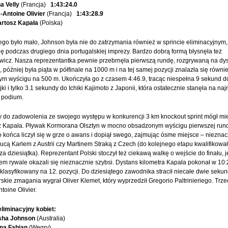
a Velly
(Francja)
1:43:24.0
-Antoine Olivier
(Francja)
1:43:28.9
rtosz Kapała
(Polska)
ego było mało, Johnson była nie do zatrzymania również w sprincie eliminacyjnym,
ię podczas drugiego dnia portugalskiej imprezy. Bardzo dobrą formą błysnęła też
wicz. Nasza reprezentantka pewnie przebrnęła pierwszą rundę, rozgrywaną na dy
 później była piąta w półfinale na 1000 m i na tej samej pozycji znalazła się równi
ym wyścigu na 500 m. Ukończyła go z czasem 4:46.9, tracąc niespełna 9 sekund d
ijki i tylko 3.1 sekundy do Ichiki Kajimoto z Japonii, która ostatecznie stanęła na na
 podium.
 do zadowolenia ze swojego występu w konkurencji 3 km knockout sprint mógł mi
ż Kapała. Pływak Kormorana Olsztyn w mocno obsadzonym wyścigu pierwszej run
końca liczył się w grze o awans i dopiął swego, zajmując ósme miejsce – nieznac
ucą Karlem z Austrii czy Martinem Straką z Czech (do kolejnego etapu kwalifikował
za dziesiątka). Reprezentant Polski stoczył też ciekawą walkę o wejście do finału, 
em rywale okazali się nieznacznie szybsi. Dystans kilometra Kapała pokonał w 10:2
sklasyfikowany na 12. pozycji. Do dziesiątego zawodnika stracił niecałe dwie sekun
rskie zmagania wygrał Oliver Klemet, który wyprzedził Gregorio Paltrinieriego. Trzec
toine Olivier.
eliminacyjny kobiet:
ha Johnson
(Australia)
ina Fabian
(Węgry)