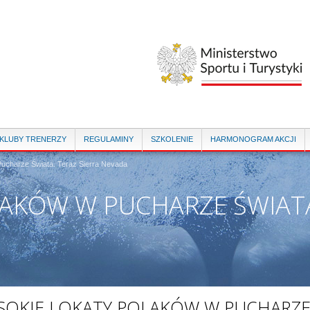
Przejdź
do
treści
 KLUBY TRENERZY
REGULAMINY
SZKOLENIE
HARMONOGRAM AKCJI
ucharze Świata. Teraz Sierra Nevada
AKÓW W PUCHARZE ŚWIATA
SOKIE LOKATY POLAKÓW W PUCHARZ