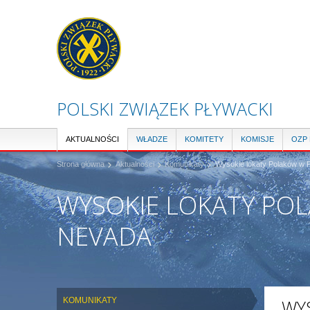
POLSKI ZWIĄZEK PŁYWACKI
AKTUALNOŚCI
WŁADZE
KOMITETY
KOMISJE
OZP
Strona główna
Aktualności
Komunikaty
Wysokie lokaty Polaków w P
WYSOKIE LOKATY POL
NEVADA
KOMUNIKATY
WY