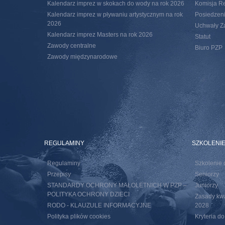
Kalendarz imprez w skokach do wody na rok 2026
Komisja R
Kalendarz imprez w pływaniu artystycznym na rok
Posiedzeni
2026
Uchwały Za
Kalendarz imprez Masters na rok 2026
Statut
Zawody centralne
Biuro PZP
Zawody międzynarodowe
REGULAMINY
SZKOLENI
Regulaminy
Szkolenie 
Przepisy
Seniorzy
STANDARDY OCHRONY MAŁOLETNICH W PZP –
Juniorzy
POLITYKA OCHRONY DZIECI
Zasady kwal
RODO - KLAUZULE INFORMACYJNE
2028
Polityka plików cookies
Kryteria d