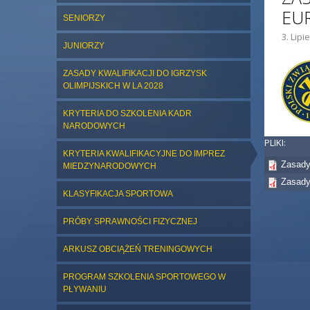
EUR
SENIORZY
3. Lipi
ZDJĘC
JUNIORZY
ZASADY KWALIFIKACJI DO IGRZYSK
OLIMPIJSKICH W LA 2028
KRYTERIA DO SZKOLENIA KADR
NARODOWYCH
PLIKI:
KRYTERIA KWALIFIKACYJNE DO IMPREZ
Zasady 
MIEDZYNARODOWYCH
Zasady
KLASYFIKACJA SPORTOWA
PRÓBY SPRAWNOŚCI FIZYCZNEJ
ARKUSZ OBCIĄŻEŃ TRENINGOWYCH
PROGRAM SZKOLENIA SPORTOWEGO W
PŁYWANIU