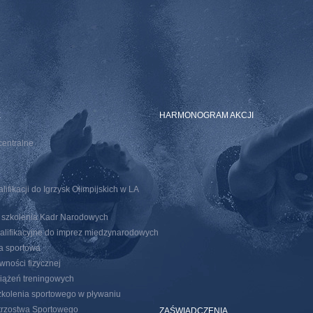
E
HARMONOGRAM AKCJI
centralne
ifikacji do Igrzysk Olimpijskich w LA
o szkolenia Kadr Narodowych
walifikacyjne do imprez miedzynarodowych
ja sportowa
wności fizycznej
iążeń treningowych
kolenia sportowego w pływaniu
trzostwa Sportowego
ZAŚWIADCZENIA