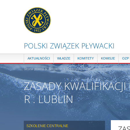
POLSKI ZWIĄZEK PŁYWACKI
AKTUALNOŚCI
WŁADZE
KOMITETY
KOMISJE
OZP
Strona główna
Szkolenie
Kryteria kwalifikacyjne do imprez miedzyna
ZASADY KWALIFIKACJI
R . LUBLIN
SZKOLENIE CENTRALNE
ZA