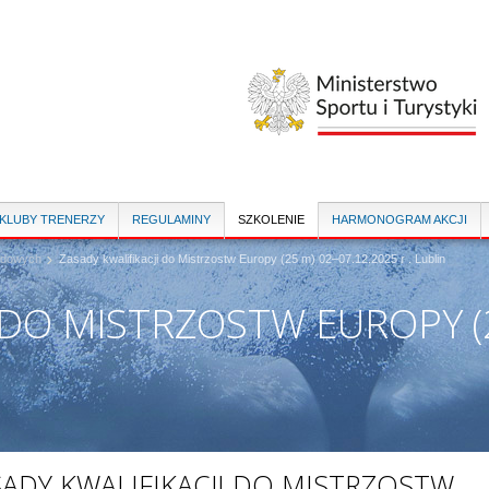
Przejdź
do
treści
 KLUBY TRENERZY
REGULAMINY
SZKOLENIE
HARMONOGRAM AKCJI
rodowych
Zasady kwalifikacji do Mistrzostw Europy (25 m) 02–07.12.2025 r . Lublin
 DO MISTRZOSTW EUROPY (2
SADY KWALIFIKACJI DO MISTRZOSTW