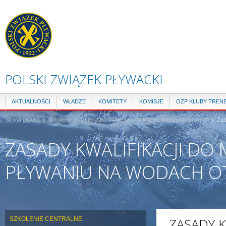
Pr
do
tre
POLSKI ZWIĄZEK PŁYWACKI
AKTUALNOŚCI
WŁADZE
KOMITETY
KOMISJE
OZP KLUBY TREN
Strona główna
Szkolenie
Kryteria kwalifikacyjne do imprez miedzynarodowych
Zas
ZASADY KWALIFIKACJI DO
PŁYWANIU NA WODACH O
SZKOLENIE CENTRALNE
ZASADY K