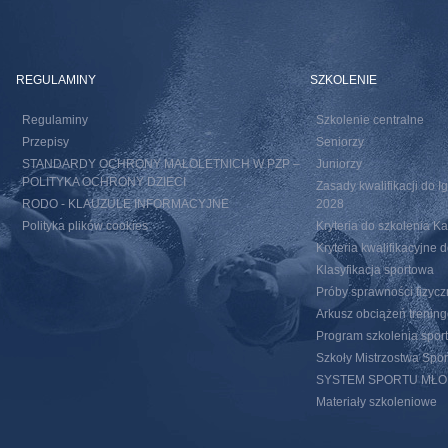
REGULAMINY
SZKOLENIE
Regulaminy
Szkolenie centralne
Przepisy
Seniorzy
STANDARDY OCHRONY MAŁOLETNICH W PZP –
Juniorzy
POLITYKA OCHRONY DZIECI
Zasady kwalifikacji do I
RODO - KLAUZULE INFORMACYJNE
2028
Polityka plików cookies
Kryteria do szkolenia 
Kryteria kwalifikacyjn
Klasyfikacja sportowa
Próby sprawności fizycz
Arkusz obciążeń trenin
Program szkolenia spor
Szkoły Mistrzostwa Spo
SYSTEM SPORTU MŁ
Materiały szkoleniowe