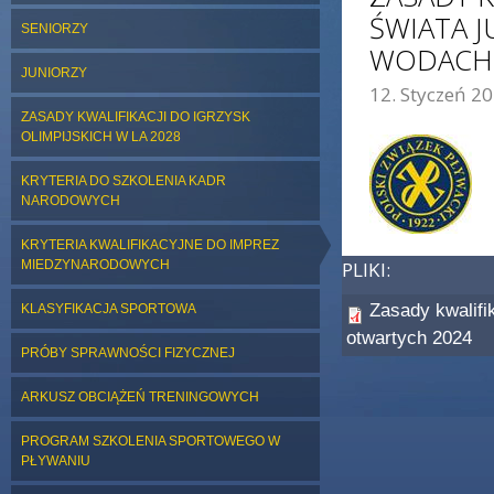
ŚWIATA 
SENIORZY
WODACH 
JUNIORZY
12. Styczeń 20
ZDJĘCIE GŁÓWNE:
ZASADY KWALIFIKACJI DO IGRZYSK
OLIMPIJSKICH W LA 2028
KRYTERIA DO SZKOLENIA KADR
NARODOWYCH
KRYTERIA KWALIFIKACYJNE DO IMPREZ
MIEDZYNARODOWYCH
PLIKI:
Zasady kwalifi
KLASYFIKACJA SPORTOWA
otwartych 2024
PRÓBY SPRAWNOŚCI FIZYCZNEJ
ARKUSZ OBCIĄŻEŃ TRENINGOWYCH
PROGRAM SZKOLENIA SPORTOWEGO W
PŁYWANIU