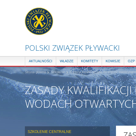
POLSKI ZWIĄZEK PŁYWACKI
AKTUALNOŚCI
WŁADZE
KOMITETY
KOMISJE
OZP
Strona główna
Szkolenie
Kryteria kwalifikacyjne do imprez miedzyna
ZASADY KWALIFIKACJ
WODACH OTWARTYC
SZKOLENIE CENTRALNE
ZA