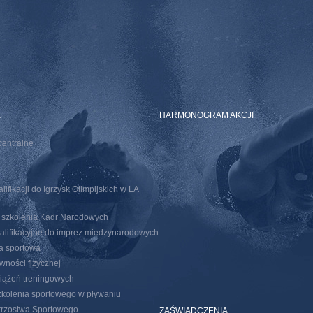
E
HARMONOGRAM AKCJI
centralne
ifikacji do Igrzysk Olimpijskich w LA
o szkolenia Kadr Narodowych
walifikacyjne do imprez miedzynarodowych
ja sportowa
wności fizycznej
iążeń treningowych
kolenia sportowego w pływaniu
trzostwa Sportowego
ZAŚWIADCZENIA