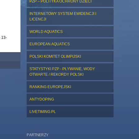
PZP – POLITYKA OCHRONY DZIECI
INTERNETOWY SYSTEM EWIDENCJI I
LICENCJI
WORLD AQUATICS
 13-
EUROPEAN AQUATICS
POLSKI KOMITET OLIMPIJSKI
STATYSTYKI PZP - PŁYWANIE, WODY
OTWARTE / REKORDY POLSKI
RANKING EUROPEJSKI
ANTYDOPING
LIVETIMING.PL
PARTNERZY