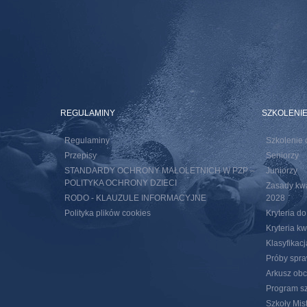
REGULAMINY
SZKOLENI
Regulaminy
Szkolenie 
Przepisy
Seniorzy
STANDARDY OCHRONY MAŁOLETNICH W PZP –
Juniorzy
POLITYKA OCHRONY DZIECI
Zasady kwal
RODO - KLAUZULE INFORMACYJNE
2028
Polityka plików cookies
Kryteria d
Kryteria k
Klasyfikac
Próby spra
Arkusz obc
Program sz
Szkoły Mis