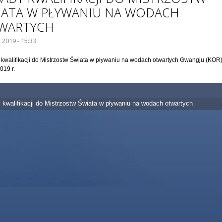
IATA W PŁYWANIU NA WODACH
WARTYCH
y 2019 - 15:33
kwalifikacji do Mistrzostw Świata w pływaniu na wodach otwartych Gwangju (KOR)
019 r.
 kwalifikacji do Mistrzostw Świata w pływaniu na wodach otwartych