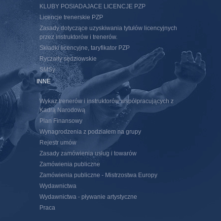
KLUBY POSIADAJACE LICENCJE PZP
Licencje trenerskie PZP
Zasady dotyczące uzyskiwania tytułów licencyjnych
przez instruktorów i trenerów.
Składki licencyjne, taryfikator PZP
Ryczałty sędziowskie
SMSy
INNE
Wykaz trenerów i instruktorów współpracujących z
Kadrą Narodową
Plan Finansowy
Wynagrodzenia z podziałem na grupy
Rejestr umów
Zasady zamówienia usług i towarów
Zamówienia publiczne
Zamówienia publiczne - Mistrzostwa Europy
Wydawnictwa
Wydawnictwa - pływanie artystyczne
Praca