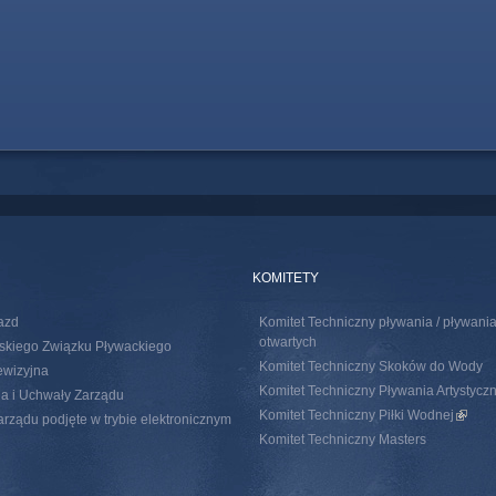
KOMITETY
azd
Komitet Techniczny pływania / pływan
otwartych
skiego Związku Pływackiego
Komitet Techniczny Skoków do Wody
ewizyjna
Komitet Techniczny Pływania Artystycz
a i Uchwały Zarządu
Komitet Techniczny Piłki Wodnej
(link i
rządu podjęte w trybie elektronicznym
Komitet Techniczny Masters