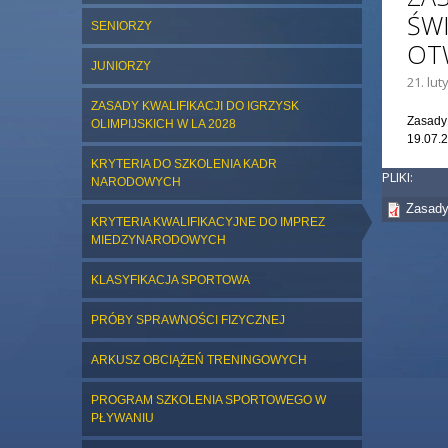
ŚW
SENIORZY
OT
JUNIORZY
21. lut
ZASADY KWALIFIKACJI DO IGRZYSK
Zasady 
OLIMPIJSKICH W LA 2028
19.07.2
KRYTERIA DO SZKOLENIA KADR
PLIKI:
NARODOWYCH
Zasady
KRYTERIA KWALIFIKACYJNE DO IMPREZ
MIEDZYNARODOWYCH
KLASYFIKACJA SPORTOWA
PRÓBY SPRAWNOŚCI FIZYCZNEJ
ARKUSZ OBCIĄŻEŃ TRENINGOWYCH
PROGRAM SZKOLENIA SPORTOWEGO W
PŁYWANIU