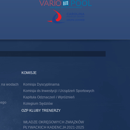
KOMISJE
ia na wodach
Komisja Dyscyplinarna
Komisja ds Inwestycji i Urządzeń Sportowych
Kapituła Odznaczeń i Wyróżnień
nego
Kolegium Sędziów
s external)
OZP KLUBY TRENERZY
WŁADZE OKRĘGOWYCH ZWIĄZKÓW
PŁYWACKICH KADENCJA 2021-2025