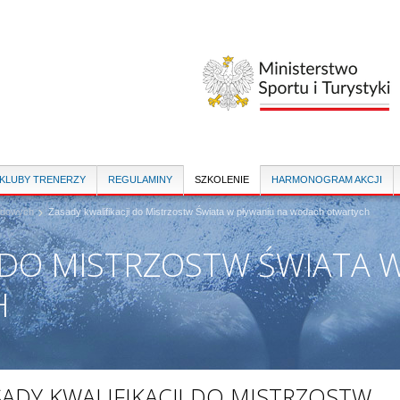
Przejdź
do
treści
 KLUBY TRENERZY
REGULAMINY
SZKOLENIE
HARMONOGRAM AKCJI
rodowych
Zasady kwalifikacji do Mistrzostw Świata w pływaniu na wodach otwartych
I DO MISTRZOSTW ŚWIATA 
H
SADY KWALIFIKACJI DO MISTRZOSTW