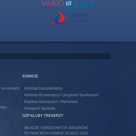
KOMISJE
ia na wodach
Komisja Dyscyplinarna
Komisja ds Inwestycji i Urządzeń Sportowych
Kapituła Odznaczeń i Wyróżnień
nego
Kolegium Sędziów
s external)
OZP KLUBY TRENERZY
WŁADZE OKRĘGOWYCH ZWIĄZKÓW
PŁYWACKICH KADENCJA 2021-2025