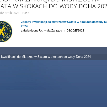
IATA W SKOKACH DO WODY DOHA 20
dziernik 2023 - 10:58
IE GŁÓWNE:
Zasady kwalifikacji do Mistrzostw Świata w skokach do wody D
2024
zatwierdzone Uchwałą Zarządu nr 03/10/E/2023
 kwalifikacji do Mistrzostw Świata w skokach do wody Doha 2024