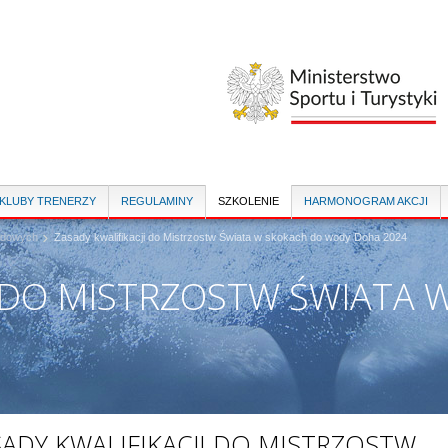
Przejdź
do
treści
 KLUBY TRENERZY
REGULAMINY
SZKOLENIE
HARMONOGRAM AKCJI
rodowych
Zasady kwalifikacji do Mistrzostw Świata w skokach do wody Doha 2024
I DO MISTRZOSTW ŚWIATA
SADY KWALIFIKACJI DO MISTRZOSTW