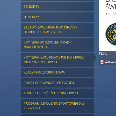
ŚW
SENIORZY
17. Paź
ZDJĘC
JUNIORZY
ZASADY KWALIFIKACJI DO IGRZYSK
OLIMPIJSKICH W LA 2028
KRYTERIA DO SZKOLENIA KADR
NARODOWYCH
PLIKI:
KRYTERIA KWALIFIKACYJNE DO IMPREZ
Zasady
MIEDZYNARODOWYCH
KLASYFIKACJA SPORTOWA
PRÓBY SPRAWNOŚCI FIZYCZNEJ
ARKUSZ OBCIĄŻEŃ TRENINGOWYCH
PROGRAM SZKOLENIA SPORTOWEGO W
PŁYWANIU