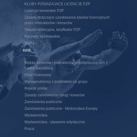
KLUBY POSIADAJACE LICENCJE PZP
Licencje trenerskie PZP
Zasady dotyczące uzyskiwania tytułów licencyjnych
przez instruktorów i trenerów.
Składki licencyjne, taryfikator PZP
Ryczałty sędziowskie
SMSy
INNE
Wykaz trenerów i instruktorów współpracujących z
Kadrą Narodową
Plan Finansowy
Wynagrodzenia z podziałem na grupy
Rejestr umów
Zasady zamówienia usług i towarów
Zamówienia publiczne
Zamówienia publiczne - Mistrzostwa Europy
Wydawnictwa
Wydawnictwa - pływanie artystyczne
Praca