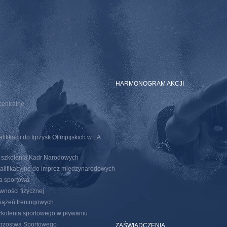
E
HARMONOGRAM AKCJI
centralne
ifikacji do Igrzysk Olimpijskich w LA
o szkolenia Kadr Narodowych
walifikacyjne do imprez miedzynarodowych
ja sportowa
wności fizycznej
iążeń treningowych
kolenia sportowego w pływaniu
trzostwa Sportowego
ZAŚWIADCZENIA