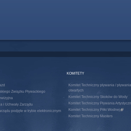
KOMITETY
azd
Komitet Techniczny pływania / pływan
otwartych
skiego Związku Pływackiego
Komitet Techniczny Skoków do Wody
ewizyjna
Komitet Techniczny Pływania Artystycz
a i Uchwały Zarządu
Komitet Techniczny Piłki Wodnej
(link i
rządu podjęte w trybie elektronicznym
Komitet Techniczny Masters