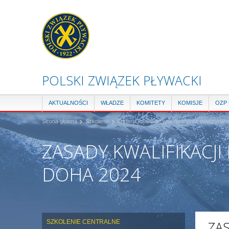
POLSKI ZWIĄZEK PŁYWACKI
AKTUALNOŚCI
WŁADZE
KOMITETY
KOMISJE
OZP
Strona główna
Szkolenie
Kryteria kwalifikacyjne do imprez miedzyna
ZASADY KWALIFIKACJ
DOHA 2024
SZKOLENIE CENTRALNE
ZA