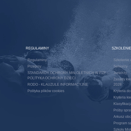
REGULAMINY
SZKOLENI
Regulaminy
Szkolenie 
Przepisy
Seniorzy
STANDARDY OCHRONY MAŁOLETNICH W PZP –
Juniorzy
POLITYKA OCHRONY DZIECI
Zasady kwal
RODO - KLAUZULE INFORMACYJNE
2028
Polityka plików cookies
Kryteria d
Kryteria k
Klasyfikac
Próby spra
Arkusz obc
Program sz
Szkoły Mis