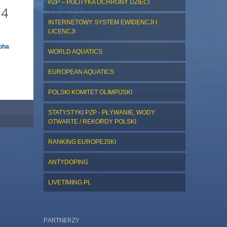
PZP – POLITYKA OCHRONY DZIECI
24
INTERNETOWY SYSTEM EWIDENCJI I
LICENCJI
oha
WORLD AQUATICS
EUROPEAN AQUATICS
POLSKI KOMITET OLIMPIJSKI
STATYSTYKI PZP - PŁYWANIE, WODY
OTWARTE / REKORDY POLSKI
RANKING EUROPEJSKI
ANTYDOPING
LIVETIMING.PL
PARTNERZY