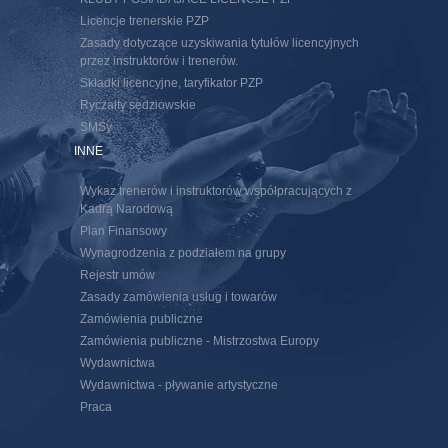
Licencje trenerskie PZP
Zasady dotyczące uzyskiwania tytułów licencyjnych
przez instruktorów i trenerów.
Składki licencyjne, taryfikator PZP
Ryczałty sędziowskie
SMSy
INNE
Wykaz trenerów i instruktorów współpracujących z
Kadrą Narodową
Plan Finansowy
Wynagrodzenia z podziałem na grupy
Rejestr umów
Zasady zamówienia usług i towarów
Zamówienia publiczne
Zamówienia publiczne - Mistrzostwa Europy
Wydawnictwa
Wydawnictwa - pływanie artystyczne
Praca