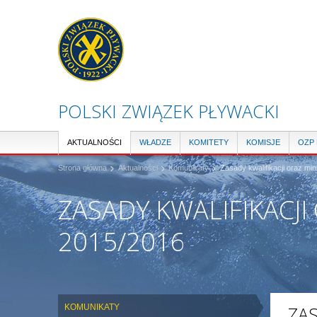
POLSKI ZWIĄZEK PŁYWACKI
AKTUALNOŚCI
WŁADZE
KOMITETY
KOMISJE
OZP
Strona główna
Aktualności
Komunikaty
Zasady kwalifikacji oraz m
ZASADY KWALIFIKACJ
2015/2016
KOMUNIKATY
ZAS