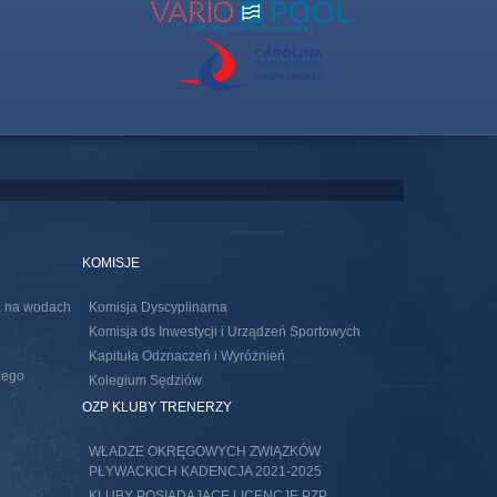
KOMISJE
ia na wodach
Komisja Dyscyplinarna
Komisja ds Inwestycji i Urządzeń Sportowych
Kapituła Odznaczeń i Wyróżnień
nego
Kolegium Sędziów
s external)
OZP KLUBY TRENERZY
WŁADZE OKRĘGOWYCH ZWIĄZKÓW
PŁYWACKICH KADENCJA 2021-2025
KLUBY POSIADAJACE LICENCJE PZP