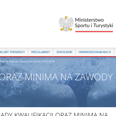
Przejdź
do
treści
 KLUBY TRENERZY
REGULAMINY
SZKOLENIE
HARMONOGRAM AKCJI
inima na zawody międzynarodowe 2015/2016
I ORAZ MINIMA NA ZAWOD
ADY KWALIFIKACJI ORAZ MINIMA NA