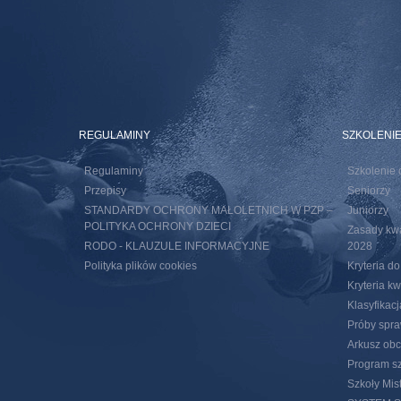
REGULAMINY
SZKOLENI
Regulaminy
Szkolenie 
Przepisy
Seniorzy
STANDARDY OCHRONY MAŁOLETNICH W PZP –
Juniorzy
POLITYKA OCHRONY DZIECI
Zasady kwal
RODO - KLAUZULE INFORMACYJNE
2028
Polityka plików cookies
Kryteria d
Kryteria k
Klasyfikac
Próby spra
Arkusz obc
Program sz
Szkoły Mis