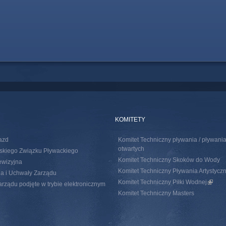
KOMITETY
azd
Komitet Techniczny pływania / pływan
otwartych
skiego Związku Pływackiego
Komitet Techniczny Skoków do Wody
ewizyjna
Komitet Techniczny Pływania Artystycz
a i Uchwały Zarządu
Komitet Techniczny Piłki Wodnej
(link i
rządu podjęte w trybie elektronicznym
Komitet Techniczny Masters