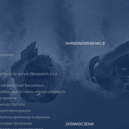
E
HARMONOGRAM AKCJI
centralne
ifikacji do Igrzysk Olimpijskich w LA
o szkolenia Kadr Narodowych
walifikacyjne do imprez miedzynarodowych
ja sportowa
wności fizycznej
iążeń treningowych
kolenia sportowego w pływaniu
trzostwa Sportowego
ZAŚWIADCZENIA