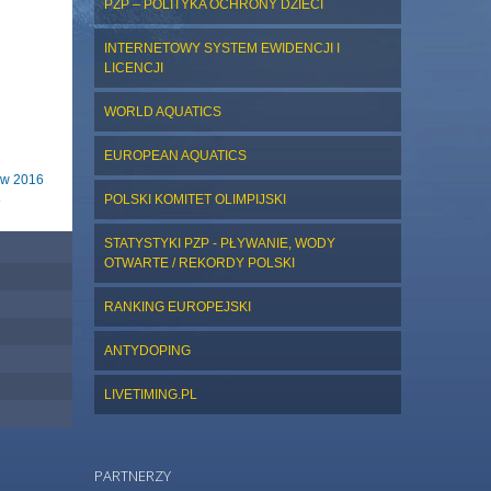
PZP – POLITYKA OCHRONY DZIECI
INTERNETOWY SYSTEM EWIDENCJI I
LICENCJI
WORLD AQUATICS
EUROPEAN AQUATICS
 w 2016
5
POLSKI KOMITET OLIMPIJSKI
STATYSTYKI PZP - PŁYWANIE, WODY
OTWARTE / REKORDY POLSKI
RANKING EUROPEJSKI
ANTYDOPING
LIVETIMING.PL
PARTNERZY