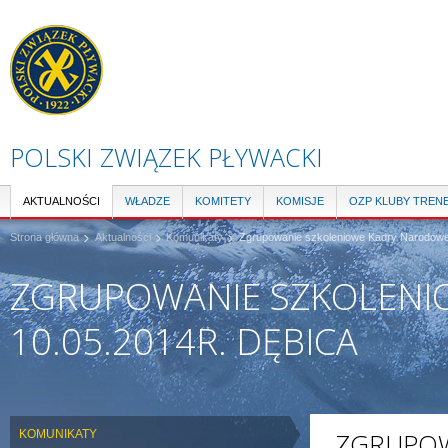
Pr
do
tre
POLSKI ZWIĄZEK PŁYWACKI
AKTUALNOŚCI
WŁADZE
KOMITETY
KOMISJE
OZP KLUBY TREN
Strona główna
Aktualności
Komunikaty
Zgrupowanie szkoleniowe Kadry Narodowej 
ZGRUPOWANIE SZKOLENIO
10.05.2014R. DĘBICA
KOMUNIKATY
ZGRUPOW