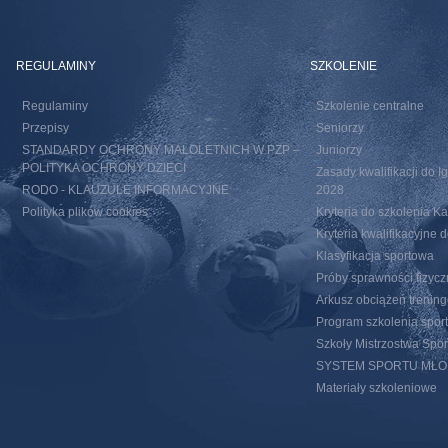
REGULAMINY
SZKOLENIE
Regulaminy
Szkolenie centralne
Przepisy
Seniorzy
STANDARDY OCHRONY MAŁOLETNICH W PZP –
Juniorzy
POLITYKA OCHRONY DZIECI
Zasady kwalifikacji do I
RODO - KLAUZULE INFORMACYJNE
2028
Polityka plików cookies
Kryteria do szkolenia 
Kryteria kwalifikacyjn
Klasyfikacja sportowa
Próby sprawności fizycz
Arkusz obciążeń trenin
Program szkolenia spor
Szkoły Mistrzostwa Spo
SYSTEM SPORTU MŁ
Materiały szkoleniowe