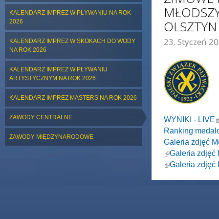
MŁODSZYC
KALENDARZ IMPREZ W PŁYWANIU NA ROK
2026
OLSZTYN
23. Styczeń 20
KALENDARZ IMPREZ W SKOKACH DO WODY
ZDJĘCIE GŁÓWNE:
NA ROK 2026
KALENDARZ IMPREZ W PŁYWANIU
ARTYSTYCZNYM NA ROK 2026
KALENDARZ IMPREZ MASTERS NA ROK 2026
ZAWODY CENTRALNE
(
WYNIKI - LIVE
Ranking medal
ZAWODY MIĘDZYNARODOWE
Galeria zdjęć 
(link is external)
Galeria zdjęć
(link is external)
Galeria zdjęć