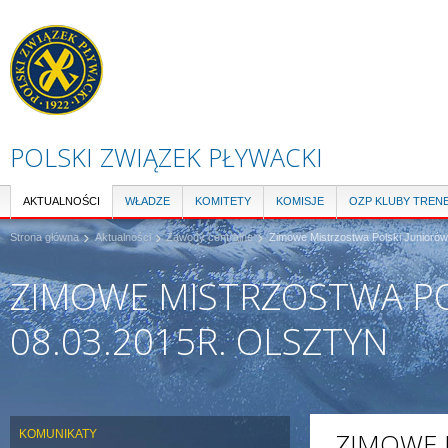
Pr
do
tre
POLSKI ZWIĄZEK PŁYWACKI
AKTUALNOŚCI
WŁADZE
KOMITETY
KOMISJE
OZP KLUBY TREN
Strona główna
Aktualności
Zawody centralne
Zimowe Mistrzostwa Polski Juniorów 
ZIMOWE MISTRZOSTWA PO
08.03.2015R. OLSZTYN
KOMUNIKATY
ZIMOWE 