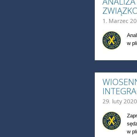
ANALIZA
ZWIĄZKO
1. Marzec 20
Anal
w pl
WIOSENN
INTEGRA
29. luty 2020
Zapr
sędz
w pl