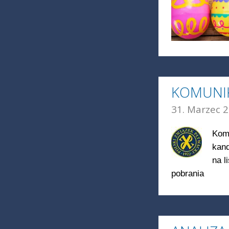
KOMUNIK
31. Marzec 2
Kom
kan
na l
pobrania