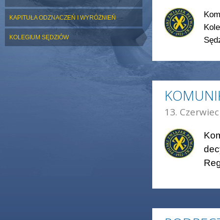
Kom
KAPITUŁA ODZNACZEŃ I WYRÓŻNIEŃ
Kol
KOLEGIUM SĘDZIÓW
Sędz
KOMUNIK
13. Czerwiec
Kom
dec
Reg