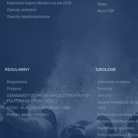
Kalendarz imprez Masters na rok 2026
Statut
Zawody centralne
Biuro PZP
Zawody międzynarodowe
REGULAMINY
SZKOLENIE
Regulaminy
Szkolenie centralne
Przepisy
Seniorzy
STANDARDY OCHRONY MAŁOLETNICH W PZP –
Juniorzy
POLITYKA OCHRONY DZIECI
Zasady kwalifikacji do I
RODO - KLAUZULE INFORMACYJNE
2028
Polityka plików cookies
Kryteria do szkolenia 
Kryteria kwalifikacyjn
Klasyfikacja sportowa
Próby sprawności fizycz