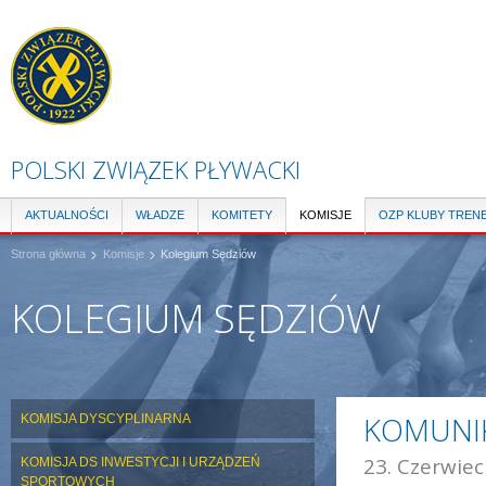
Pr
do
tre
POLSKI ZWIĄZEK PŁYWACKI
AKTUALNOŚCI
WŁADZE
KOMITETY
KOMISJE
OZP KLUBY TREN
Strona główna
Komisje
Kolegium Sędziów
KOLEGIUM SĘDZIÓW
KOMUNIK
KOMISJA DYSCYPLINARNA
23. Czerwiec
KOMISJA DS INWESTYCJI I URZĄDZEŃ
SPORTOWYCH