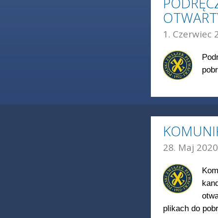
PODRĘC
OTWART
1. Czerwiec 
Podr
pobr
KOMUNIK
28. Maj 2020
Kom
kan
otwa
plikach do pobr