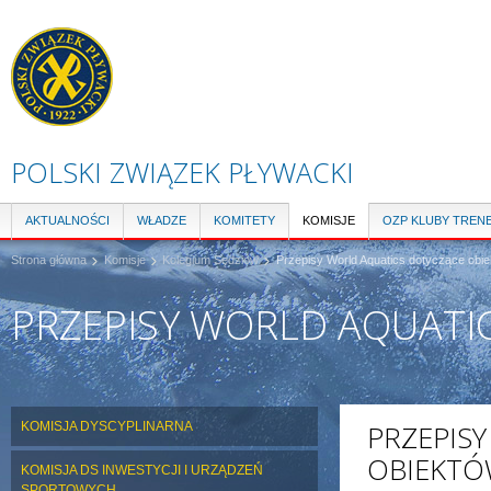
Pr
do
tre
POLSKI ZWIĄZEK PŁYWACKI
AKTUALNOŚCI
WŁADZE
KOMITETY
KOMISJE
OZP KLUBY TREN
Strona główna
Komisje
Kolegium Sędziów
Przepisy World Aquatics dotyczące obi
PRZEPISY WORLD AQUAT
KOMISJA DYSCYPLINARNA
PRZEPIS
OBIEKT
KOMISJA DS INWESTYCJI I URZĄDZEŃ
SPORTOWYCH