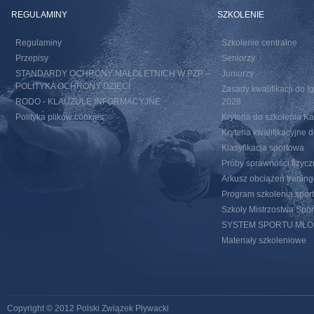
REGULAMINY
SZKOLENIE
Regulaminy
Szkolenie centralne
Przepisy
Seniorzy
STANDARDY OCHRONY MAŁOLETNICH W PZP –
Juniorzy
POLITYKA OCHRONY DZIECI
Zasady kwalifikacji do I
RODO - KLAUZULE INFORMACYJNE
2028
Polityka plików cookies
Kryteria do szkolenia 
Kryteria kwalifikacyjn
Klasyfikacja sportowa
Próby sprawności fizycz
Arkusz obciążeń trenin
Program szkolenia spor
Szkoły Mistrzostwa Spo
SYSTEM SPORTU MŁ
Materiały szkoleniowe
Copyright © 2012 Polski Związek Pływacki